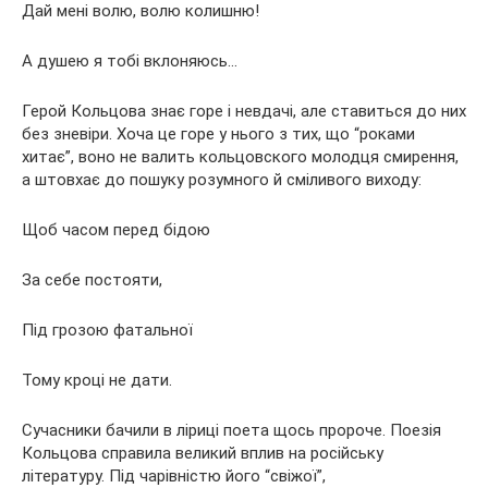
Дай мені волю, волю колишню!
А душею я тобі вклоняюсь…
Герой Кольцова знає горе і невдачі, але ставиться до них
без зневіри. Хоча це горе у нього з тих, що “роками
хитає”, воно не валить кольцовского молодця смирення,
а штовхає до пошуку розумного й сміливого виходу:
Щоб часом перед бідою
За себе постояти,
Під грозою фатальної
Тому кроці не дати.
Сучасники бачили в ліриці поета щось пророче. Поезія
Кольцова справила великий вплив на російську
літературу. Під чарівністю його “свіжої”,