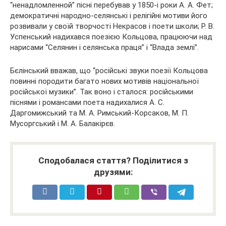
“ненадломленной” пісні перебував у 1850-і роки А. А. Фет;
демократичні народно-селянські і релігійні мотиви його
розвивали у своїй творчості Некрасов і поети школи; Р. В.
Успенський надихався поезією Кольцова, працюючи над
нарисами “Селянин і селянська праця” і “Влада землі”.
Бєлінський вважав, що “російські звуки поезії Кольцова
повинні породити багато нових мотивів національної
російської музики”. Так воно і сталося: російськими
піснями і романсами поета надихалися А. С.
Даргомижський та М. А. Римський-Корсаков, М. П.
Мусоргський і М. А. Балакірєв.
Сподобалася стаття? Поділитися з
друзями: