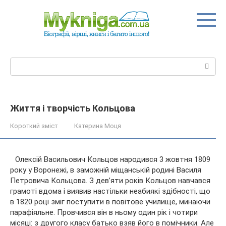
Перейти
до
вмісту
Пошук:
Життя і творчість Кольцова
Короткий зміст
Катерина Моця
Олексій Васильович Кольцов народився 3 жовтня 1809
року у Воронежі, в заможній міщанській родині Василя
Петровича Кольцова. З дев’яти років Кольцов навчався
грамоті вдома і виявив настільки неабиякі здібності, що
в 1820 році зміг поступити в повітове училище, минаючи
парафіяльне. Провчився він в ньому один рік і чотири
місяці: з другого класу батько взяв його в помічники. Але