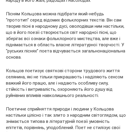
народу в його жалі, радощах і насолодах.
Пісням Кольцова можна підібрати який-небудь
“прототип” серед відомих фольклорних текстів. Він сам
творив пісні в народному дусі, оволодівши ним настільки,
що в його поезії створюється світ народної пісні, що
зберігає всі ознаки фольклорного мистецтва, але вже і
піднімається в область власне літературної творчості. У
“руських піснях” поета відчувається загальнонаціональна
основа.
Кольцов поетизує святкові сторони трудового життя
селянина, які не тільки прикрашають і наділяють сенсом
важкий його працю, але і надають особливу силу,
стійкість і витривалість, охороняють його душу від
руйнівних впливів навколишнього реальності.
Поетичне сприйняття природи і людини у Кольцова
настільки цілісно і так злито з народним світоглядом, що
знімається типова в літературній поезії умовність
епітетів, порівнянь, уподоблений. Поет не стилізує свої