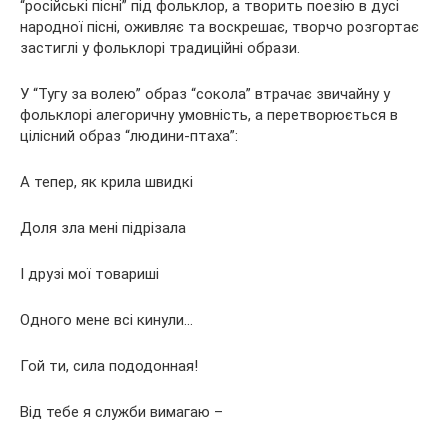
“російські пісні” під фольклор, а творить поезію в дусі
народної пісні, оживляє та воскрешає, творчо розгортає
застиглі у фольклорі традиційні образи.
У “Тугу за волею” образ “сокола” втрачає звичайну у
фольклорі алегоричну умовність, а перетворюється в
цілісний образ “людини-птаха”:
А тепер, як крила швидкі
Доля зла мені підрізала
І друзі мої товариші
Одного мене всі кинули…
Гой ти, сила пододонная!
Від тебе я служби вимагаю –