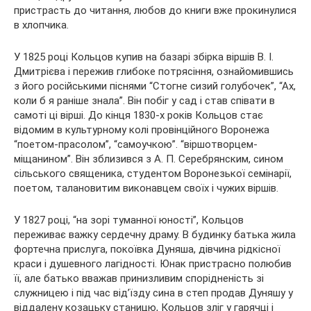
пристрасть до читання, любов до книги вже прокинулися
в хлопчика.
У 1825 році Кольцов купив на базарі збірка віршів В. І.
Дмитрієва і пережив глибоке потрясіння, ознайомившись
з його російськими піснями “Стогне сизий голубочек”, “Ах,
коли б я раніше знала”. Він побіг у сад і став співати в
самоті ці вірші. До кінця 1830-х років Кольцов стає
відомим в культурному колі провінційного Воронежа
“поетом-прасолом”, “самоучкою”. “віршотворцем-
міщанином”. Він зблизився з А. П. Серебрянским, сином
сільського священика, студентом Воронезької семінарії,
поетом, талановитим виконавцем своїх і чужих віршів.
У 1827 році, “на зорі туманної юності”, Кольцов
переживає важку сердечну драму. В будинку батька жила
фортечна прислуга, покоївка Дуняша, дівчина рідкісної
краси і душевного лагідності. Юнак пристрасно полюбив
її, але батько вважав принизливим спорідненість зі
служницею і під час від’їзду сина в степ продав Дуняшу у
віддалену козацьку станицю, Кольцов зліг у гарячці і