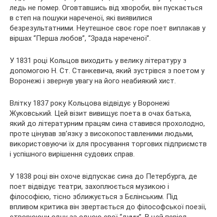
ледь не помер. Оговтавшись від хвороби, він пускається
в степ на пошуки нареченої, які виявилися
безрезультатними. Неутешное своє горе поет виплакав у
віршах “Перша любов”, “Зрада нареченої”.
У 1831 році Кольцов виходить у велику літературу з
допомогою Н. Ст. Станкевича, який зустрівся з поетом у
Воронежі і звернув увагу на його неабиякий хист.
Влітку 1837 року Кольцова відвідує у Воронежі
Жуковський. Цей візит вивищує поета в очах батька,
який до літературним працям сина ставився прохолодно,
проте цінував зв’язку з високопоставленими людьми,
використовуючи їх для просування торгових підприємств
і успішного вирішення судових справ.
У 1838 році він охоче відпускає сина до Петербурга, де
поет відвідує театри, захоплюється музикою і
філософією, тісно зближується з Бєлінським. Під
впливом критика він звертається до філософської поезії,
створюючи одну за одною свої “думи”. В цей період