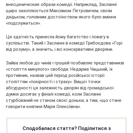
внесценические образи комедії. Наприклад, Засланні
щиро захоплюється Максимом Петровичем, своїм
дядьком, головним достоїнством якого було вміння
«подслужиться».
Ця здатність принесла йому багатство і повагу в
суспільстві. Такий і Засланні в комедії Грибоєдова «Горі
від розуму», а значить, і всі консервативні дворяни.
Зайва любов до чинів і грошей позбавляє представників
«століття минулого» свободи. Недарма Чацький, їх
противник, назвав цей період російської історії
століттям «покірності і страху». Вищої точки
абсурдності ця залежність дворян від громадської
думки досягає у фіналі комедії, коли Засланні
стурбований не станом своєї доньки, а тим, «що стане
говорити княгиня Марія Олексіївна».
Сподобалася стаття? Поділитися з