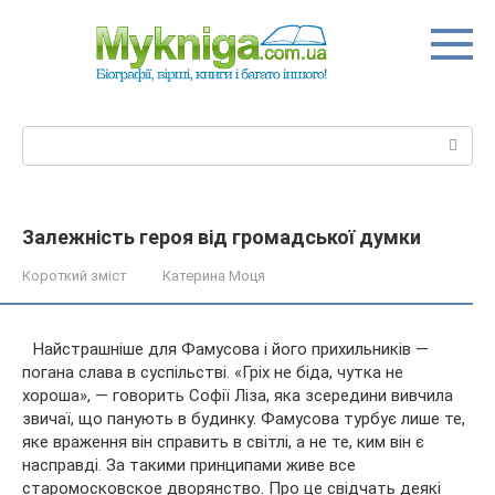
Перейти
до
вмісту
Пошук:
Залежність героя від громадської думки
Короткий зміст
Катерина Моця
Найстрашніше для Фамусова і його прихильників —
погана слава в суспільстві. «Гріх не біда, чутка не
хороша», — говорить Софії Ліза, яка зсередини вивчила
звичаї, що панують в будинку. Фамусова турбує лише те,
яке враження він справить в світлі, а не те, ким він є
насправді.
За такими принципами живе все
старомосковское дворянство. Про це свідчать деякі