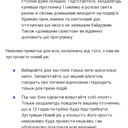
столом дуже складно. Підготуйтеся, заздалегідь
купивши піротехніку. І сміливо в розпал свята
разом зі своїми домашніми виходите на подвір’я.
Крижані гірки, ялинки та святковий дух
оточуючих ще нікого не залишали байдужим.
Також «домашнім салютом» ви відмінно
доповніть цю прогулянку.
Невеликі примітки для всіх, незалежно від того, з ким ви
зустрічаєте новий рік:
Вибирайте для застілля тільки легкі алкогольні
напої. Запам’ятайте, що міцний алкоголь
говорить про поганих відносинах і підходить
тільки для гірких подій.
Під час бою курантів влаштуйте собі «політ».
Тільки заздалегідь повідомте вашому оточенню,
що в 12 годин потрібно буде підстрибнути.
Зустрівши Новий рік у «польоті», його просто
неможливо буде провести нецікаво, і ви
обов’язково підкорити нові вершини!