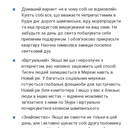
Домашній варіант «ні в чому собі не відмовляй».
Купіть собі все, що вважаєте неприпустимим в
будні дні: дороге шампанське, ікру, морепродукти
та інші продуктові вишукування на ваш смак. Не
забудьте за день до свята побалувати себе
приємним подарунком. І обов’язково прикрасьте
квартиру. Наочна символіка завжди посилює
святковий дух.
«Віртуальний». Якщо ви ще і нерозлучні з
інтернетом, вас напевно зацікавить цей спосіб.
Тисячі людей залишаються в Мережі навіть в
Новий рік. У багатьох соціальних мережах
готуються глобальні флешмоби для зустрічають
Новий рік біля комп’ютера. І якщо у вас є близькі
люди в інших містах — відмінна можливість
зв’язатися з ними по Skype і віртуально
почаркуватися келихом шампанського.
«Знайомство». Якщо ви самотні не тільки в цей
день, але і активно шукаєте собі другу половинку