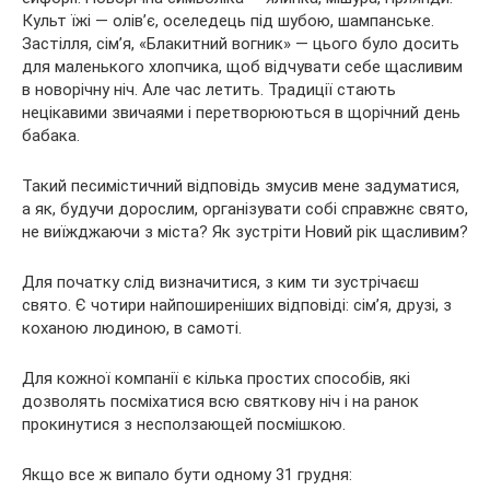
Культ їжі — олів’є, оселедець під шубою, шампанське.
Застілля, сім’я, «Блакитний вогник» — цього було досить
для маленького хлопчика, щоб відчувати себе щасливим
в новорічну ніч. Але час летить. Традиції стають
нецікавими звичаями і перетворюються в щорічний день
бабака.
Такий песимістичний відповідь змусив мене задуматися,
а як, будучи дорослим, організувати собі справжнє свято,
не виїжджаючи з міста? Як зустріти Новий рік щасливим?
Для початку слід визначитися, з ким ти зустрічаєш
свято. Є чотири найпоширеніших відповіді: сім’я, друзі, з
коханою людиною, в самоті.
Для кожної компанії є кілька простих способів, які
дозволять посміхатися всю святкову ніч і на ранок
прокинутися з несползающей посмішкою.
Якщо все ж випало бути одному 31 грудня: