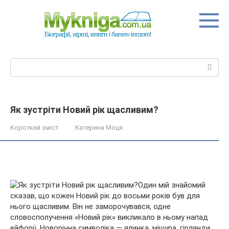
Перейти
до
вмісту
Пошук:
Як зустріти Новий рік щасливим?
Короткий зміст
Катерина Моця
Один мій знайомий
сказав, що кожен Новий рік до восьми років був для
нього щасливим. Він не заморочувався, одне
словосполучення «Новий рік» викликало в ньому напад
ейфорії. Новорічна символіка — ялинка, мішура, гірлянди.