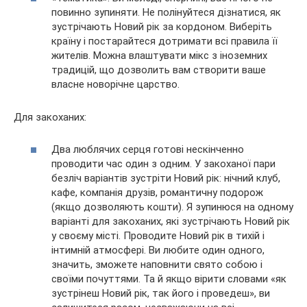
повинно зупиняти. Не полінуйтеся дізнатися, як
зустрічають Новий рік за кордоном. Виберіть
країну і постарайтеся дотримати всі правила її
жителів. Можна влаштувати мікс з іноземних
традицій, що дозволить вам створити ваше
власне новорічне царство.
Для закоханих:
Два люблячих серця готові нескінченно
проводити час один з одним. У закоханої пари
безліч варіантів зустріти Новий рік: нічний клуб,
кафе, компанія друзів, романтичну подорож
(якщо дозволяють кошти). Я зупинюся на одному
варіанті для закоханих, які зустрічають Новий рік
у своєму місті. Проводите Новий рік в тихій і
інтимній атмосфері. Ви любите один одного,
значить, зможете наповнити свято собою і
своїми почуттями. Та й якщо вірити словами «як
зустрінеш Новий рік, так його і проведеш», ви