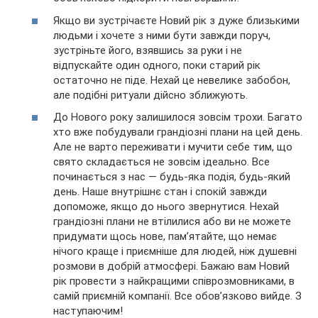
Якщо ви зустрічаєте Новий рік з дуже близькими
людьми і хочете з ними бути завжди поруч,
зустріньте його, взявшись за руки і не
відпускайте один одного, поки старий рік
остаточно не піде. Нехай це невелике забобон,
але подібні ритуали дійсно зближують.
До Нового року залишилося зовсім трохи. Багато
хто вже побудували грандіозні плани на цей день.
Але не варто переживати і мучити себе тим, що
свято складається не зовсім ідеально. Все
починається з нас — будь-яка подія, будь-який
день. Наше внутрішнє стан і спокій завжди
допоможе, якщо до нього звернутися. Нехай
грандіозні плани не втілилися або ви не можете
придумати щось нове, пам’ятайте, що немає
нічого краще і приємніше для людей, ніж душевні
розмови в добрій атмосфері. Бажаю вам Новий
рік провести з найкращими співрозмовниками, в
самій приємній компанії. Все обов’язково вийде. З
наступаючим!