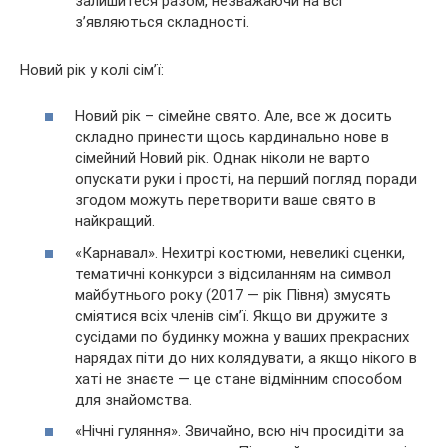
залишитеся разом, незважаючи на всі
з’являються складності.
Новий рік у колі сім’ї:
Новий рік – сімейне свято. Але, все ж досить
складно принести щось кардинально нове в
сімейний Новий рік. Однак ніколи не варто
опускати руки і прості, на перший погляд поради
згодом можуть перетворити ваше свято в
найкращий.
«Карнавал». Нехитрі костюми, невеликі сценки,
тематичні конкурси з відсиланням на символ
майбутнього року (2017 — рік Півня) змусять
сміятися всіх членів сім’ї. Якщо ви дружите з
сусідами по будинку можна у ваших прекрасних
нарядах піти до них колядувати, а якщо нікого в
хаті не знаєте — це стане відмінним способом
для знайомства.
«Нічні гуляння». Звичайно, всю ніч просидіти за