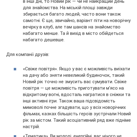
в інші дні, то Новий рік — чи не найкращий день
для знайомства. На міській площі завжди
збирається багато людей, часто вони також
самотні. Є ще, звичайно, варіант піти на новорічну
вечірку в клуб, але там шансів на знайомство
набагато менше. Та й вихід в місто обійдеться
набагато дешевше.
Для компанії друзів:
«Свіже повітря». Якщо у вас є можливість виїхати
на дачу або зняти невеликий будиночок, такий
Новий рік точно не змусить вас сумувати. Свіже
повітря — це можливість приготувати м’ясо на
відкритому вогні, вдосталь награтися в сніжки та
інші активні ігри. Також ваша підсвідомість
мимоволі почне згадувати, що у всіх новорічних
фільмах, казках більшість героїв зустрічали Новий
рік за містом. Такий асоціативний ряд вже підніме
настрій.
«Тематика». Ви молоді, енергійні, вас нічого не