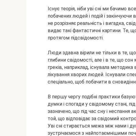
Існує теорія, ніби уві сні ми бачимо в
побачених людей і подій і закінчуючи
не розрізняє реальність і вигадка, сві
видає такі фантастичні картини. Те, щ
протягом підсвідомості.
Люди здавна вірили не тільки в те, щ
глибини свідомості, але і в те, що со
греків, наприклад, існувала методика 
лікування хворих людей. Існували спец
спеціально, щоб побачити в сновидіння
В першу чергу подібні практики базую
думки і спогади у свідомому стані, пі
зазначено, що під час сну і неспання а
той, що відповідає за свідомий контрол
Уві сні стирається межа між нами і ду
зустрічаємося з найпотаємнішими поч