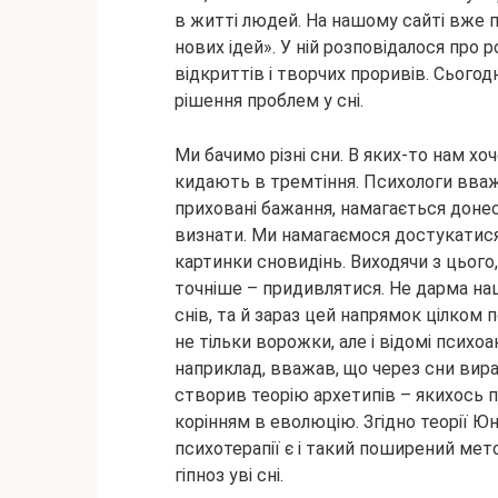
в житті людей. На нашому сайті вже п
нових ідей». У ній розповідалося про 
відкриттів і творчих проривів. Сьогод
рішення проблем у сні.
Ми бачимо різні сни. В яких-то нам хо
кидають в тремтіння. Психологи вва
приховані бажання, намагається донес
визнати. Ми намагаємося достукатися 
картинки сновидінь. Виходячи з цього
точніше – придивлятися. Не дарма наш
снів, та й зараз цей напрямок цілком 
не тільки ворожки, але і відомі психо
наприклад, вважав, що через сни вир
створив теорію архетипів – якихось п
корінням в еволюцію. Згідно теорії Юн
психотерапії є і такий поширений мето
гіпноз уві сні.