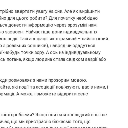
рібно звертати увагу на сни. Але як вирішити
бно для цього робити? Для початку необхідно
ься донести інформацію через зрозумілі нам
о засвоєні. Найчастіше вони індивідуальні, їх
ь події. Такі асоціації, як «трамвай – найлютіший
о з реальних сонників), навряд чи здадуться
ої-небудь точки зору. А ось на індивідуальному
ь погане, якщо людина стала свідком аварії або
вжди розмовляє з нами прозорим мовою.
е, які події та асоціації пов’язують вас з ними, і
ормації. А може, і зможете відкрити сенс
и інші проблеми? Якщо сниться «солодкий сон і не
значає, що ми пристрасно бажаємо того, що