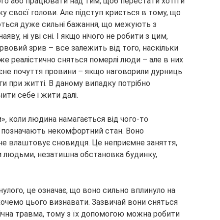
го або працювати над тим, щоб перестати хотіти
 своєї голови. Але підступ криється в тому, що
ються дуже сильні бажання, що межують з
яву, ні уві сні. І якщо нічого не робити з цим,
вовий зрив – все залежить від того, наскільки
уже реалістично сняться померлі люди – але в них
таєне почуття провини – якщо наговорили дурниць
и при житті. В даному випадку потрібно
ити себе і жити далі.
м», коли людина намагається від чого-то
, позначають некомфортний стан. Воно
 не влаштовує сновидця. Це неприємне заняття,
 людьми, незатишна обстановка будинку,
нулого, це означає, що воно сильно вплинуло на
 хочемо цього визнавати. Зазвичай вони сняться
огічна травма, тому з їх допомогою можна робити