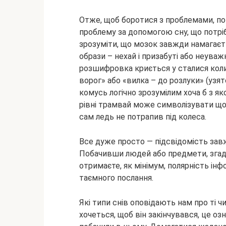
Отже, щоб боротися з проблемами, пот
проблему за допомогою сну, що потрі
зрозуміти, що мозок завжди намагаєт
образи – нехай і призабуті або неуважн
розшифровка криється у сталися колис
ворог» або «вилка – до розлуки» (узят
комусь логічно зрозумілим хоча б з як
рівні трамвай може символізувати щос
сам ледь не потрапив під колеса.
Все дуже просто — підсвідомість за
Побачивши людей або предмети, згадайт
отримаєте, як мінімум, полярність інф
таємного послання.
Які типи снів оповідають нам про ті ч
хочеться, щоб він закінчувався, це о