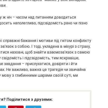
ови.
 ж ніч – часом над питанням доводиться
осить наполегливо, підсвідомість рано чи пізно
ої справжні бажання і мотиви під гнітом конфлікту
’язок з собою. І тоді, укладена в міхурі з страху,
тися назовні, щоб знайти взаємозв’язок з самою
 свідомість і підсвідомість, тим яскравіше,
е завдання – прислухатися, довіряти і йти
снах. Не важливо, важка це трагедія чи звичайна
 мову з глибинними шарами своїй суті, ми
я? Поділитися з друзями: