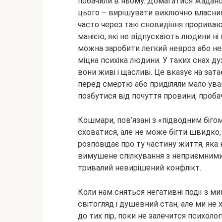
побачили в ньому. Домагатися жадано
цього – вирішувати виключно власнику
часто через такі сновидіння прорива
манією, які не відпускають людини ні на
можна заробити легкий невроз або нер
міцна психіка людини. У таких снах д
вони живі і щасливі. Це вказує на за
перед смертю або приділяли мало уваг
позбутися від почуття провини, пробач
Кошмари, пов’язані з «підводним біго
сховатися, але не може бігти швидко
розповідає про ту частину життя, яка
вимушене спілкування з неприємними
тривалий невирішений конфлікт.
Коли нам сняться негативні події з ми
світогляд і душевний стан, але ми не
до тих пір, поки не залечится психол