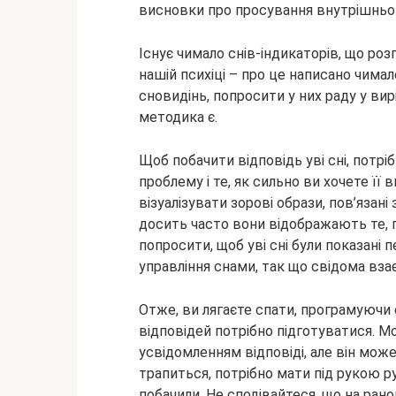
висновки про просування внутрішньог
Існує чимало снів-індикаторів, що ро
нашій психіці – про це написано чима
сновидінь, попросити у них раду у вир
методика є.
Щоб побачити відповідь уві сні, пот
проблему і те, як сильно ви хочете її
візуалізувати зорові образи, пов’яза
досить часто вони відображають те, 
попросити, щоб уві сні були показані п
управління снами, так що свідома вза
Отже, ви лягаєте спати, програмуючи с
відповідей потрібно підготуватися. М
усвідомленням відповіді, але він може
трапиться, потрібно мати під рукою ру
побачили. Не сподівайтеся, що на ран