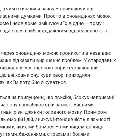
се, з чим стикалися наяву – починаючи від
 власними думками. Просто в сновидіннях мозок
доме і несвідоме, змішуючи їх в одне — тому і
о здається найбільш далеким від реальності, і є
о через сновидіння можна проникати в незвідані
н може підказати вирішення проблем. У стародавніх
визрівання уві сні, якою користувалися для
іальні храми сну, куди хворі приходили
х, як їм потрібно лікуватися.
ться на припущенні, що психіка, блокує неприємні
д час сну послаблює свій захист. Вченими
ктивні різні ділянки головного мозку. Приміром,
ь емоцій і дій, знижує інтенсивність діяльності.
мками, яких ми боїмося – і ми лицем до лиця
уттями, бажаннями, страхами і болями.