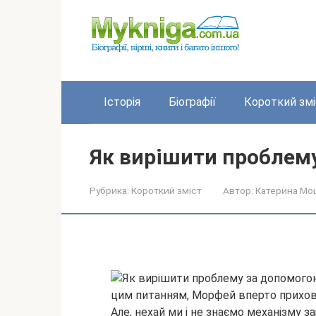
Перейти
до
вмісту
Історія
Біографії
Короткий змі
Як вирішити проблем
Рубрика:
Короткий зміст
Автор:
Катерина Мо
цим питанням, Морфей вперто прихов
Але, нехай ми і не знаємо механізму 