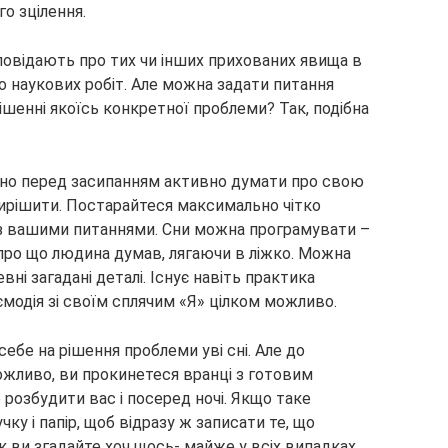
о зцілення.
зповідають про тих чи інших прихованих явища в
ло наукових робіт. Але можна задати питання
ішенні якоїсь конкретної проблеми? Так, подібна
рібно перед засипанням активно думати про свою
 вирішити. Постарайтеся максимально чітко
ні з вашими питаннями. Сни можна програмувати –
про що людина думав, лягаючи в ліжко. Можна
евні загадані деталі. Існує навіть практика
ємодія зі своїм сплячим «Я» цілком можливо.
ебе на рішення проблеми уві сні. Але до
ожливо, ви прокинетеся вранці з готовим
 розбудити вас і посеред ночі. Якщо таке
чку і папір, щоб відразу ж записати те, що
ок ви згадайте хоч щось- майже у всіх випадках