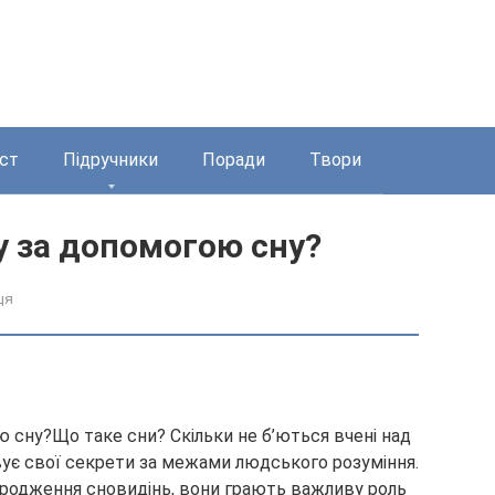
ст
Підручники
Поради
Твори
у за допомогою сну?
ця
Що таке сни? Скільки не б’ються вчені над
ує свої секрети за межами людського розуміння.
зародження сновидінь, вони грають важливу роль