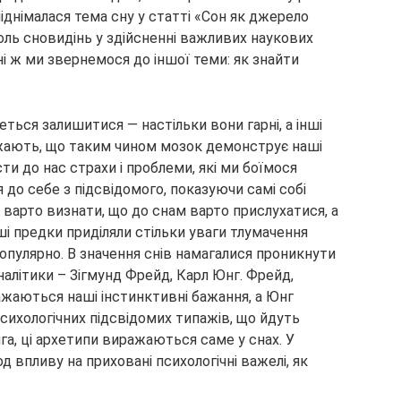
іднімалася тема сну у статті «Сон
як джерело
роль сновидінь у здійсненні важливих наукових
ні ж ми звернемося до іншої теми: як знайти
четься залишитися — настільки вони гарні, а інші
жають, що таким чином мозок демонструє наші
ти до нас страхи і проблеми, які ми боїмося
до себе з підсвідомого, показуючи самі собі
, варто визнати, що до снам варто прислухатися, а
і предки приділяли стільки уваги тлумачення
популярно. В значення снів намагалися проникнути
аналітики – Зігмунд Фрейд, Карл Юнг. Фрейд,
ажаються наші інстинктивні бажання, а Юнг
сихологічних підсвідомих типажів, що йдуть
га, ці архетипи виражаються саме у снах. У
д впливу на приховані психологічні важелі, як