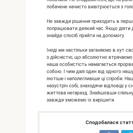
побачене начисто вивітрюється з гол
Не завжди рішення приходить в першу
попрацювати деякий час. Якщо діяти д
знайде спосіб прийти на допомогу.
Іноді ми настільки заганяємо в кут св
з дійсністю, що абсолютно втрачаємо зв
наша особистість намагається прорва
собою. І чим далі один від одного нашу
лютіше і наполегливіше ці спроби. Наш
назустріч собі, знаходячи відповіді у 
життєва негаразд. Знайшовши спільну
завжди зможемо їх вирішити.
Сподобалася статт