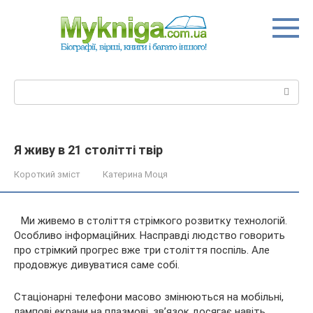
Перейти
до
вмісту
Пошук:
Я живу в 21 столітті твір
Короткий зміст
Катерина Моця
Ми живемо в століття стрімкого розвитку технологій.
Особливо інформаційних. Насправді людство говорить
про стрімкий прогрес вже три століття поспіль. Але
продовжує дивуватися саме собі.
Стаціонарні телефони масово змінюються на мобільні,
лампові екрани на плазмові,
зв’язок досягає навіть