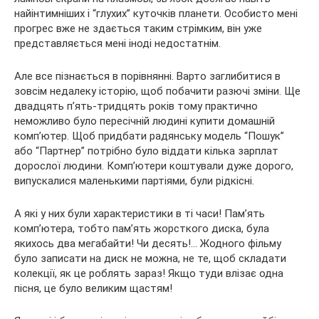
найінтимніших і “глухих” куточків планети. Особисто мені
прогрес вже не здається таким стрімким, він уже
представляється мені іноді недостатнім.
Але все пізнається в порівнянні. Варто заглибитися в
зовсім недалеку історію, щоб побачити разючі зміни. Ще
двадцять п’ять-тридцять років тому практично
неможливо було пересічній людині купити домашній
комп’ютер. Щоб придбати радянську модель “Пошук”
або “Партнер” потрібно було віддати кілька зарплат
дорослої людини. Комп’ютери коштували дуже дорого,
випускалися маленькими партіями, були рідкісні.
А які у них були характеристики в ті часи! Пам’ять
комп’ютера, тобто пам’ять жорсткого диска, була
якихось два мегабайти! Чи десять!… Жодного фільму
було записати на диск не можна, не те, щоб складати
колекції, як це роблять зараз! Якщо туди влізає одна
пісня, це було великим щастям!