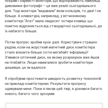
Яскраві і барвисті монітори, що відображають найбільш
дивовижні фотографії – це вже реалії сьогоднішнього
дня. Тоді монітори “видавали” вісім кольорів, то два! І не
більше. А клавіатура, наприклад, у вітчизняному
комп’ютері “Агат” мала сімдесят чотири клавіші, що
помітно відрізняється від стандартної сьогоднішньої, де
їх набагато більше.
Потім прогрес зробив крок далі. Користувачі страшно
раділи, коли на жорсткий магнітний диск комп’ютера
стало влазити більше сотні мегабайт інформації!
З’явився оптичний диск, на якому розрахунок вже йшов
на гігабайти. Люди намагалися зробити комп’ютери
дешевше, це їм вдалося.
Я спробував простежити швидкість розвитку технологій
на прикладі комп’ютерних. Результати прогресу
здивували мене. Поки я писав цей твір, я дізнався багато
нового, багато чого зрозумів.