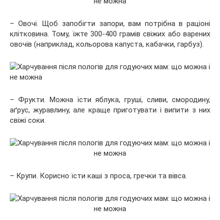
– Овочі. Щоб запобігти запори, вам потрібна в раціоні
клітковина. Тому, їжте 300-400 грамів свіжих або варених
овочів (наприклад, кольорова капуста, кабачки, гарбуз).
– Фрукти. Можна їсти яблука, груші, сливи, смородину,
аґрус, журавлину, але краще приготувати і випити з них
свіжі соки.
– Крупи. Корисно їсти каші з проса, гречки та вівса.