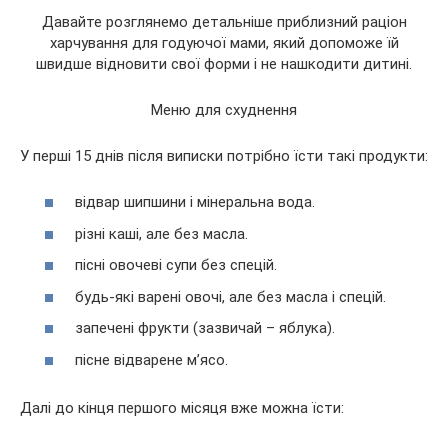
Давайте розглянемо детальніше приблизний раціон
харчування для годуючої мами, який допоможе їй
швидше відновити свої форми і не нашкодити дитині.
Меню для схуднення
У перші 15 днів після виписки потрібно їсти такі продукти:
відвар шипшини і мінеральна вода.
різні каші, але без масла.
пісні овочеві супи без спецій.
будь-які варені овочі, але без масла і спецій.
запечені фрукти (зазвичай – яблука).
пісне відварене м’ясо.
Далі до кінця першого місяця вже можна їсти: