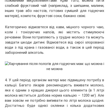
поживними мікроелементами. Крім того, можна пити
слабкий фруктовий чай (наприклад, з шипшини, малини,
інших трав або настоїв, готових сумішей для годуючих
матерів), компоти, фруктові соки, бажано свіжі.
Категорично відмовтеся від кави, міцного чорного чаю,
коли і тонізуючих напоїв, які містять стимулюючі
речовини. Вони потрапляють у грудне молоко та можуть
завдати шкоди дитині. Відмовтеся від сирої хлорованої
води з під крана і газованої води, а також в цей період
заборонений алкоголь.
4. У цей період організм матері має підвищену потребу в
кальції. Багато лікарів рекомендують вживати молоко,
яке є одним з кращих джерел цього елемента (в 1 літрі
молока міститься добова норма кальцію – 1200 мг). Але
вам зовсім не потрібно випивати по літрі молока щодня.
Достатньо буде однієї склянки і кілька додаткових