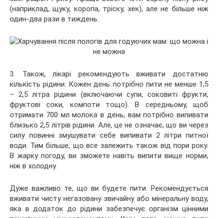
(наприклад, щуку, коропа, тріску, хек), але не більше ніж
один-два рази в тиждень.
3. Також, лікарі рекомендують вживати достатню
кількість рідини. Кожен день потрібно пити не менше 1,5
– 2,5 літра рідини (включаючи супи, соковиті фрукти,
фруктові соки, компоти тощо). В середньому, щоб
отримати 700 мл молока в день, вам потрібно випивати
близько 2,5 літрів рідини. Але, це не означає, що ви через
силу повинні змушувати себе випивати 2 літри питної
води. Тим більше, що все залежить також від пори року.
В жарку погоду, ви зможете навіть випити вище норми,
ніж в холодну.
Дуже важливо те, що ви будете пити. Рекомендується
вживати чисту негазовану звичайну або мінеральну воду,
яка в додаток до рідини забезпечує організм цінними