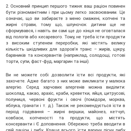
2. Основний принцип першого тижня: ваш раціон повинен
бути різноманітним і при цьому легко засвоюваним. Це
означає, що ви забираєте з меню смажені, копчені та
жирні страви, тому що, шлуночок дитини ще не
сформувався, і навіть ви самі ще до кінця не оговталася
від пологів або кесаревого. Тому, не треба їсти продукти
з високим ступенем переробки, які містять велику
кількість шкідливих для здоров’я транс – жирів, цукру,
барвників та консервантів (наприклад, солодощі, готові
торти, супи, фаст-фуд, маргарин та інші).
Ви не можете собі дозволити їсти всі продукти, які
захочете. Адже багато з них може викликати у малюка
алергію. Серед харчових алергенів можна виділити:
шоколад, какао, арахіс, краби, креветки, яйця, цитрусові,
полуниця, червоні фрукти і овочі (помідори, морква,
яблука, гранати і т. д.). Також не рекомендується їсти в
період годування – жирні вершки, майонез, кетчуп,
ковбаси, копченості та продукти, що містять
консерванти і Є доповнення. Обережно треба вводити в
свій раціон і рибу. Краще всього їсти варену пісну рибу