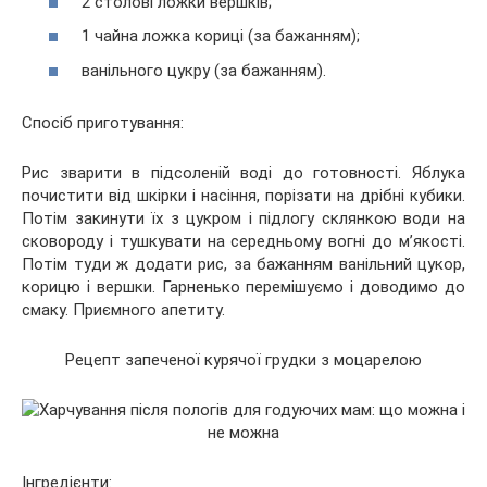
2 столові ложки вершків;
1 чайна ложка кориці (за бажанням);
ванільного цукру (за бажанням).
Спосіб приготування:
Рис зварити в підсоленій воді до готовності. Яблука
почистити від шкірки і насіння, порізати на дрібні кубики.
Потім закинути їх з цукром і підлогу склянкою води на
сковороду і тушкувати на середньому вогні до м’якості.
Потім туди ж додати рис, за бажанням ванільний цукор,
корицю і вершки. Гарненько перемішуємо і доводимо до
смаку. Приємного апетиту.
Рецепт запеченої курячої грудки з моцарелою
Інгредієнти: