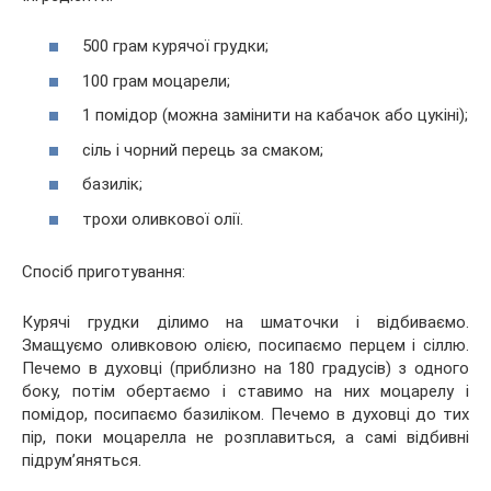
500 грам курячої грудки;
100 грам моцарели;
1 помідор (можна замінити на кабачок або цукіні);
сіль і чорний перець за смаком;
базилік;
трохи оливкової олії.
Спосіб приготування:
Курячі грудки ділимо на шматочки і відбиваємо.
Змащуємо оливковою олією, посипаємо перцем і сіллю.
Печемо в духовці (приблизно на 180 градусів) з одного
боку, потім обертаємо і ставимо на них моцарелу і
помідор, посипаємо базиліком. Печемо в духовці до тих
пір, поки моцарелла не розплавиться, а самі відбивні
підрум’яняться.