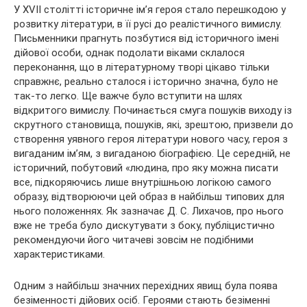
У XVII столітті історичне ім’я героя стало перешкодою у
розвитку літератури, в її русі до реалістичного вимислу.
Письменники прагнуть позбутися від історичного імені
дійової особи, однак подолати віками склалося
переконання, що в літературному творі цікаво тільки
справжнє, реально сталося і історично значна, було не
так-то легко. Ще важче було вступити на шлях
відкритого вимислу. Починається смуга пошуків виходу із
скрутного становища, пошуків, які, зрештою, призвели до
створення уявного героя літератури нового часу, героя з
вигаданим ім’ям, з вигаданою біографією. Це середній, не
історичний, побутовий «людина, про яку можна писати
все, підкоряючись лише внутрішньою логікою самого
образу, відтворюючи цей образ в найбільш типових для
нього положеннях. Як зазначає Д. С. Лихачов, про нього
вже не треба було дискутувати з боку, публіцистично
рекомендуючи його читачеві зовсім не подібними
характеристиками.
Одним з найбільш значних перехідних явищ була поява
безіменності дійових осіб. Героями стають безіменні