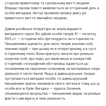
сторони приватному та суспільному житті людини.
Вперше героєм повісті виявляється не історичний діяч, а
особа вигадана. Автор проявляє велику увагу до
приватного життя звичайної людини.
Давня російська література не знала відкрито
вигаданого героя. Всі дійові особи творів XI — початку
XVII ст. — історичні або претендують на історичність.
Письменники шукають для своїх творів значних осіб,
значних подій — при цьому не в літературному, а в суто
історичному сенсі. Вони прагнуть писати про реально
існуючих осіб, про події, що мали місце в конкретній
історичній і географічній обстановці, вдаються до
посиланням на свідчення сучасників, на матеріальні сліди
діяльності своїх героїв. Якщо в давньоруських творах
зустрічаються вигадані особи, то давньоруський
письменник прагне запевнити свого читача в тому, що ці
особи все ж були. Вигадка — чудеса, бачення,
сбывающиеся пророцтва — письменник видає за реальні
факти і сам вірить в їхню реальність.