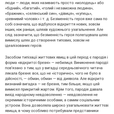
люди — люди, яких називають просто «молодець» або
«бідний», «багатий», «голий і незаможна людина»,
«бражник», «селянський син», «дівиця», «купець»,
«ревнивий чоловік» і т. д. Безіменність героя вже сама по
собі означала, що відбулося відкриття нових, зовсім
інших, ніж раніше, шляхів художнього узагальнення. Але
слід зазначити, що безіменність героя полегшувала шлях
вимислу, шлях до створення типових, зовсім не
ідеалізованих героїв.
Засобом типізації життєвих явищ в цей період є пародія і
форма «відкритої брехні» — небилиця. Виникнення пародії
пов’язано з тим, що у вигадці середньовічного читача
лякала брехня: все, що не «історично», чого не було в
дійсності, — обман, обман — від диявола. Але відкрито
визнаний вигадка — не брехня, тим більше, якщо цей
вимисел прикритий жартом. Крім того, пародія давала
вихід народному невдоволенню — невдоволення не
окремими історичними особами, а самим соціальним
устроєм. Вона дозволяла широко узагальнювати життєві
явища, в чому особливо потребували представники