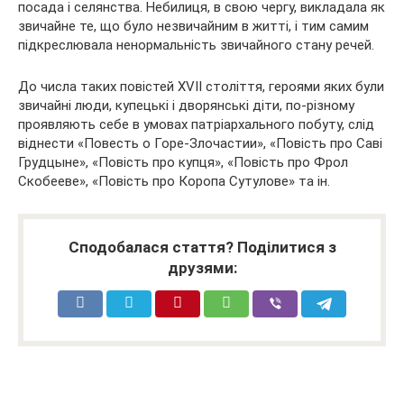
посада і селянства. Небилиця, в свою чергу, викладала як
звичайне те, що було незвичайним в житті, і тим самим
підкреслювала ненормальність звичайного стану речей.
До числа таких повістей XVII століття, героями яких були
звичайні люди, купецькі і дворянські діти, по-різному
проявляють себе в умовах патріархального побуту, слід
віднести «Повесть о Горе-Злочастии», «Повість про Саві
Грудцыне», «Повість про купця», «Повість про Фрол
Скобееве», «Повість про Коропа Сутулове» та ін.
Сподобалася стаття? Поділитися з
друзями: