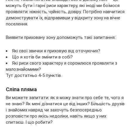
можуть бути і гарні риси характеру, які іноді ми боїмося
проявляти: ніжність, чуйність, довіру. Потрібно навчитися
демонструвати їх, відправивши у відкриту зону на вічне
поселення.
Виявити приховану зону допоможуть такі запитання:
Які свої звички я приховую від оточуючих?
Що я хотів би змінити в собі?
Які риси свого характеру я соромлюся проявляти з
малознайомими?
Тут достатньо 4-5 пунктів.
Сліпа пляма
Ви можете запитати: як я можу знати про себе те, чого я
не знаю? Як мені дізнатися це від інших? Більшість друзів
і знайомих навряд чи захочуть безпосередньо
розповісти про якісь недоліки, навіть якщо у них
спитаєш. І що робити?