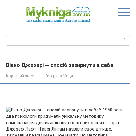
Перейти
до
вмісту
Пошук:
Вікно Джохарі — спосіб зазирнути в себе
Короткий зміст
Катерина Моця
У 1950 році
два психологи придумали унікальну методику
самопізнання для виявлення своїх прихованих сторін.
Джозеф Лафт і Гаррі Лінгам назвали своє дітище,
з’єднавши разом імена: Joe+Harry. Ця методика