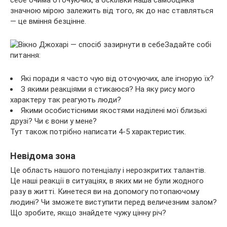
значною мірою залежить від того, як до нас ставляться
— це вміння безцінне.
Задайте собі
питання:
Які поради я часто чую від оточуючих, але ігнорую їх?
З якими реакціями я стикаюся? На яку рису мого
характеру так реагують люди?
Якими особистісними якостями наділені мої близькі
друзі? Чи є вони у мене?
Тут також потрібно написати 4-5 характеристик.
Невідома зона
Це область нашого потенціалу і нерозкритих талантів.
Це наші реакції в ситуаціях, в яких ми не були жодного
разу в житті. Кинетеся ви на допомогу потопаючому
людині? Чи зможете виступити перед величезним залом?
Що зробите, якщо знайдете чужу цінну річ?