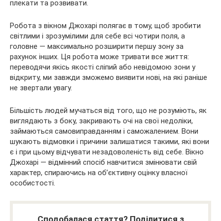
плекати та розвивати.
Робота з вікном Джохарі полягає в тому, щоб зробити
світлими і зрозумілими для себе всі чотири поля, а
головне — максимально розширити першу зону за
рахунок інших. Ця робота може тривати все життя:
переводячи якісь якості сліпий або невідомою зони у
відкриту, ми завжди зможемо виявити нові, на які раніше
не звертали увагу.
Більшість людей мучаться від того, що не розуміють, як
виглядають з боку, закривають очі на свої недоліки,
займаються самовиправданням і саможалением. Вони
шукають відмовки і причини залишатися такими, які вони
є і при цьому відчувати незадоволеність від себе. Вікно
Джохарі — відмінний спосіб навчитися змінювати свій
характер, спираючись на об’єктивну оцінку власної
особистості.
Сподобалася стаття? Поділитися з