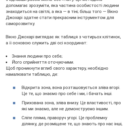
допомагає зрозуміти, яка частина особистості людини
знаходиться на світлі, а
яка — в тіні; більш того — Вікно
Джохарі здатне стати прекрасним інструментом для
саморозвитку.
Вікно Джохарі виглядає як таблиця з чотирьох клітинок,
а її основою служить дві осі координат:
Знання людини про себе;
Його сприйняття оточуючими.
Щоб проникнути вглиб свого характеру, необхідно
намалювати таблицю, де:
Відкрита зона, вона розташовується зліва вгорі.
Це те, що знаємо про себе і ми, і бачать інші.
Прихована зона, зліва внизу. Це властивості, про
які ми знаємо, але не демонструємо іншим.
Сліпе пляма, праворуч угорі. Це проблемну
ділянку, де розміщене те, що знають про нас інші,