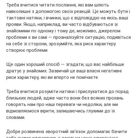
Треба вчитися читати послання, які вам шлють
навколишні з допомогою своїх реакцій. Це можуть бути і
тактовні натяки, і вчинки, що є відповіддю на якісь ваші
прояви. Якщо, наприклад, ви часто відбуваються зі
знайомими по одному і тому де, можливо, джерелом
проблеми є ви самі — проаналізуйте ситуацію, подивіться
на себе зі сторони, зрозумійте, яка риса характеру
створює проблеми.
Ще один хороший спосіб — згадати, що вас найбільше
дратує у знайомих. Зазвичай це ваші власні негативні
риси характеру, які ви вперто не помічаєте.
Треба вчитися розуміти натяки і прислухатися до порад
близьких людей, адже часто вони без всяких прохань
говорять нам про наші переваги чи недоліки, але ми
відмовляємося вірити, залишаючись глухими до їх
словами.
Добре розвинена зворотний зв’язок допомагає бачити
себе очима оточуючих, а оскільки наша самооцінка