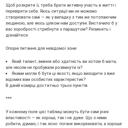
Щоб розкрити її, треба брати активну участь в житті і
перевіряти себе. Якісь ситуації ми не можемо
створювати самі — як у випадку з тим же потопаючим
людиною, але якісь цілком нам доступні. Вистачило б у
вас хоробрості стрибнути з парашутом? Ризикніть і
дізнайтеся.
Опорні питання для невідомої зони:
Який талант, вміння або здатність ви хотіли б мати,
але ніколи не пробували розвинути їх?
Якими могли б бути ці якості, якщо виходити з вже
відомих вам особистих характеристик?
В даній комірці достатньо трьох пунктів.
***
У кожному поле цієї таблиці можуть бути самі різні
властивості — як хороші, так і не дуже. Що з ними
робити, думаю, і так ясно: погане викорінювати, а хороше