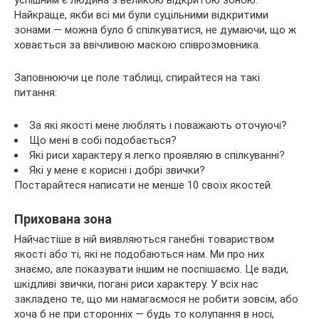
Найкраще, якби всі ми були суцільними відкритими
зонами — можна було б спілкуватися, не думаючи, що ж
ховається за ввічливою маскою співрозмовника.
Заповнюючи це поле таблиці, спирайтеся на такі
питання:
За які якості мене люблять і поважають оточуючі?
Що мені в собі подобається?
Які риси характеру я легко проявляю в спілкуванні?
Які у мене є корисні і добрі звички?
Постарайтеся написати не менше 10 своїх якостей.
Прихована зона
Найчастіше в ній виявляються ганебні товариством
якості або ті, які не подобаються нам. Ми про них
знаємо, але показувати іншим не поспішаємо. Це вади,
шкідливі звички, погані риси характеру. У всіх нас
закладено те, що ми намагаємося не робити зовсім, або
хоча б не при сторонніх — будь то колупання в носі,