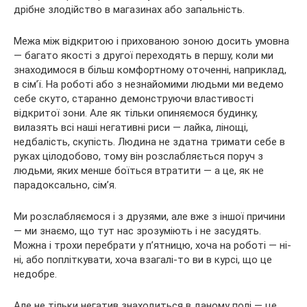
дрібне злодійство в магазинах або запальність.
Межа між відкритою і прихованою зоною досить умовна
— багато якості з другої переходять в першу, коли ми
знаходимося в більш комфортному оточенні, наприклад,
в сім’ї. На роботі або з незнайомими людьми ми ведемо
себе скуто, старанно демонструючи властивості
відкритої зони. Але як тільки опиняємося будинку,
вилазять всі наші негативні риси — лайка, лінощі,
недбалість, скупість. Людина не здатна тримати себе в
руках цілодобово, тому він розслабляється поруч з
людьми, яких менше боїться втратити — а це, як не
парадоксально, сім’я.
Ми розслабляємося і з друзями, але вже з іншої причини
— ми знаємо, що тут нас зрозуміють і не засудять.
Можна і трохи перебрати у п’ятницю, хоча на роботі — ні-
ні, або попліткувати, хоча взагалі-то ви в курсі, що це
недобре.
Але не тільки негатив знаходиться в даному полі — це