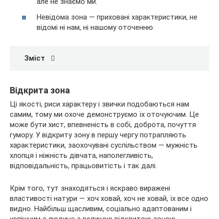
але не знаємо ми.
Невідома зона — приховані характеристики, не
відомі ні нам, ні нашому оточенню.
Зміст
Відкрита зона
Ці якості, риси характеру і звички подобаються нам
самим, тому ми охоче демонструємо їх оточуючим. Це
може бути хист, впевненість в собі, доброта, почуття
гумору. У відкриту зону в першу чергу потрапляють
характеристики, заохочувані суспільством — мужність
хлопця і ніжність дівчата, наполегливість,
відповідальність, працьовитість і так далі.
Крім того, тут знаходяться і яскраво виражені
властивості натури — хоч ховай, хоч не ховай, їх все одно
видно. Найбільш щасливим, соціально адаптованим і
успішним є людина з великою відкритою зоною.