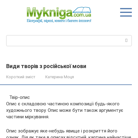
Перейти
до
вмісту
Пошук:
Види творів з російської мови
Короткий зміст
Катерина Моця
Твір-опис
Опис є складовою частиною композиції будь-якого
художнього твору. Опис може бути також аргументує
частини міркування.
Опис зображує яке-небудь явище і розкриття його
ознак. Дія як таке в описах відсутній, картина найчастіше