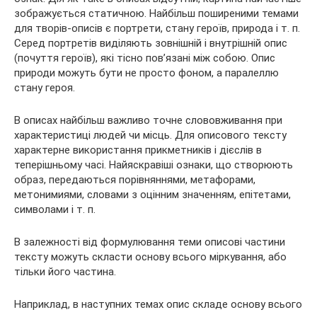
зображується статичною. Найбільш
поширеними темами
для творів-описів є портрети, стану героїв, природа і т. п.
Серед портретів виділяють зовнішній і внутрішній опис
(почуття героїв), які тісно пов’язані між собою. Опис
природи можуть бути не просто фоном, а паралеллю
стану героя.
В описах найбільш важливо точне слововживання при
характеристиці людей чи місць. Для описового тексту
характерне використання прикметників і дієслів в
теперішньому часі. Найяскравіші ознаки, що створюють
образ, передаються порівняннями, метафорами,
метонимиями, словами з оцінним значенням, епітетами,
символами і т. п.
В залежності від формулювання теми описові частини
тексту можуть скласти основу всього міркування, або
тільки його частина.
Наприклад, в наступних темах опис складе основу всього