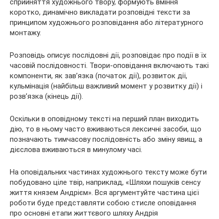
сприйняття художнього твору, формують вміння
коротко, динамічно викладати розповідні тексти за
принципом художнього розповідання або літературного
монтажу.
Розповідь описує послідовні дії, розповідає про події в їх
часовій послідовності. Твори-оповідання включають такі
компоненти, як зав’язка (початок дії), розвиток дії,
кульмінація (найбільш важливий момент у розвитку дії) і
розв’язка (кінець дії).
Оскільки в оповідному тексті на перший план виходить
дію, то в ньому часто вживаються лексичні засоби, що
позначають тимчасову послідовність або зміну явищ, а
дієслова вживаються в минулому часі.
На оповідальних частинах художнього тексту може бути
побудовано ціле твір, наприклад, «Шляхи пошуків сенсу
життя князем Андрієм». Вся аргументуйте частина цієї
роботи буде представляти собою стисле оповідання
про основні етапи життєвого шляху Андрія