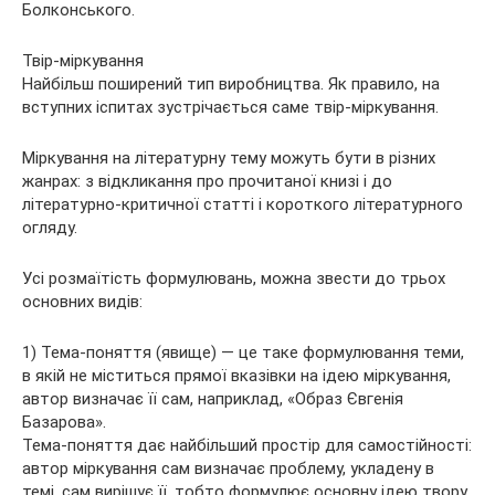
Болконського.
Твір-міркування
Найбільш поширений тип виробництва. Як правило, на
вступних іспитах зустрічається саме твір-міркування.
Міркування на літературну тему можуть бути в різних
жанрах: з відкликання про прочитаної книзі і до
літературно-критичної статті і короткого літературного
огляду.
Усі розмаїтість формулювань, можна звести до трьох
основних видів:
1) Тема-поняття (явище) — це таке формулювання теми,
в якій не міститься прямої вказівки на ідею міркування,
автор визначає її сам, наприклад, «Образ Євгенія
Базарова».
Тема-поняття дає найбільший простір для самостійності:
автор міркування сам визначає проблему, укладену в
темі, сам вирішує її, тобто формулює основну ідею твору.