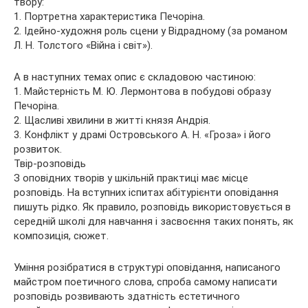
твору:
1. Портретна характеристика Печоріна.
2. Ідейно-художня роль сцени у Відрадному (за романом
Л. Н. Толстого «Війна і світ»).
А в наступних темах опис є складовою частиною:
1. Майстерність М. Ю. Лермонтова в побудові образу
Печоріна.
2. Щасливі хвилини в житті князя Андрія.
3. Конфлікт у драмі Островського А. Н. «Гроза» і його
розвиток.
Твір-розповідь
З оповідних творів у шкільній практиці має місце
розповідь. На вступних іспитах абітурієнти оповідання
пишуть рідко. Як правило, розповідь використовується в
середній школі для навчання і засвоєння таких понять, як
композиція, сюжет.
Уміння розібратися в структурі оповідання, написаного
майстром поетичного слова, спроба самому написати
розповідь розвивають здатність естетичного