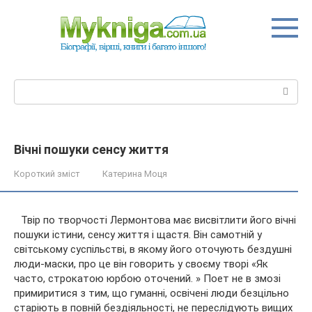
Перейти
до
вмісту
Пошук:
Вічні пошуки сенсу життя
Короткий зміст
Катерина Моця
Твір по творчості Лермонтова має висвітлити його вічні
пошуки істини, сенсу життя і щастя. Він самотній у
світському суспільстві, в якому його оточують бездушні
люди-маски, про це він говорить у своєму творі «Як
часто, строкатою юрбою оточений. » Поет не в змозі
примиритися
з тим, що гуманні, освічені люди безцільно
старіють в повній бездіяльності, не переслідують вищих