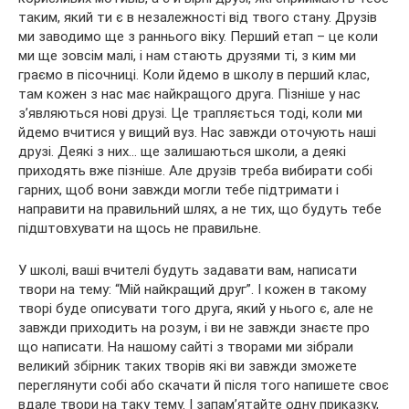
таким, який ти є в незалежності від твого стану. Друзів
ми заводимо ще з раннього віку. Перший етап – це коли
ми ще зовсім малі, і нам стають друзями ті, з ким ми
граємо в пісочниці. Коли йдемо в школу в перший клас,
там кожен з нас має найкращого друга. Пізніше у нас
з’являються нові друзі. Це трапляється тоді, коли ми
йдемо вчитися у вищий вуз. Нас завжди оточують наші
друзі. Деякі з них… ще залишаються школи, а деякі
приходять вже пізніше. Але друзів треба вибирати собі
гарних, щоб вони завжди могли тебе підтримати і
направити на правильний шлях, а не тих, що будуть тебе
підштовхувати на щось не правильне.
У школі, ваші вчителі будуть задавати вам, написати
твори на тему: “Мій найкращий друг”. І кожен в такому
творі буде описувати того друга, який у нього є, але не
завжди приходить на розум, і ви не завжди знаєте про
що написати. На нашому сайті з творами ми зібрали
великий збірник таких творів які ви завжди зможете
переглянути собі або скачати й після того напишете своє
вдале твори на таку тему. І запам’ятайте одну приказку,