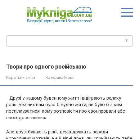
Перейти
до
вмісту
Пошук:
Твори про одного російською
Короткий зміст
Катерина Моця
Друзі у нашому буденному житті відіграють велику
роль. Без них нам було б нудно жити, не було б з ким
поспілкуватися, кому розповісти про свої провали або
своїх досягненнях.
Але друзі бувають різні, деякі дружать заради
корисливих мотивів, а є й вірні друзі, які сприймають
тебе