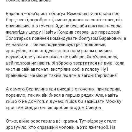
Баранов – кар’єрист і боягуз. Вимовляв гучні слова про
борг, честі, хоробрості, писав доноси на своїх колег, він,
опинившись в оточенні, йде на все, аби врятувати свою
жалюгідну шкуру. Навіть Комдив сказав, що передовий
Золотарьов повинен командувати боягузом Барановим, а
не навпаки. При несподіваній зустрічі полковник,
зрозуміло, став згадувати, що вони разом вчилися,
служили, але у нього нічого не вийшло. Як з’ясувалося,
цей полковник навіть зі зброєю звертатися не вмів: коли
чистив свій автомат, вистрілив собі в голову. Ну і
правильно! Не місце таким людям в загоні Серпилина.
А самого Серпилина при виході з оточення, при прориві,
поранило, так як він бився в перших рядах. Але, навіть
якщо б не домігся, я думаю, пішов би захищати Москву
простим солдатом, як зробив згодом Синцов.
Отже, війна розставила всі крапки. Тут відразу стало
зрозуміло, хто справжній чоловік, а хто лжегерой. На