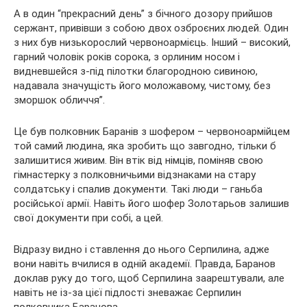
А в один “прекрасний день” з бічного дозору прийшов
сержант, привівши з собою двох озброєних людей. Один
з них був низькорослий червоноармієць. Інший – високий,
гарний чоловік років сорока, з орлиним носом і
видневшейся з-під пілотки благородною сивиною,
надавала значущість його моложавому, чистому, без
зморшок обличчя”.
Це був полковник Баранів з шофером – червоноармійцем
той самий людина, яка зробить що завгодно, тільки б
залишитися живим. Він втік від німців, поміняв свою
гімнастерку з полковничьими відзнаками на стару
солдатську і спалив документи. Такі люди – ганьба
російської армії. Навіть його шофер Золотарьов залишив
свої документи при собі, а цей.
Відразу видно і ставлення до нього Серпилина, адже
вони навіть вчилися в одній академії. Правда, Баранов
доклав руку до того, щоб Серпилина заарештували, але
навіть не із-за цієї підлості зневажає Серпилин
полковника Баранова.