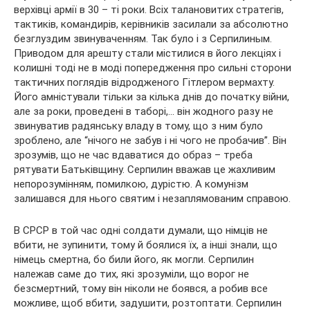
верхівці армії в 30 – ті роки. Всіх талановитих стратегів,
тактиків, командирів, керівників засилали за абсолютно
безглуздим звинуваченням. Так було і з Серпилиным.
Приводом для арешту стали містилися в його лекціях і
колишні тоді не в моді попередження про сильні сторони
тактичних поглядів відродженого Гітлером вермахту.
Його амністували тільки за кілька днів до початку війни,
але за роки, проведені в таборі,… він жодного разу не
звинуватив радянську владу в тому, що з ним було
зроблено, але “нічого не забув і ні чого не пробачив”. Він
зрозумів, що не час вдаватися до образ – треба
рятувати Батьківщину. Серпилин вважав це жахливим
непорозумінням, помилкою, дурістю. А комунізм
залишався для нього святим і незаплямованим справою.
В СРСР в той час одні солдати думали, що німців не
вбити, не зупинити, тому й боялися їх, а інші знали, що
німець смертна, бо били його, як могли. Серпилин
належав саме до тих, які зрозуміли, що ворог не
безсмертний, тому він ніколи не боявся, а робив все
можливе, щоб вбити, задушити, розтоптати. Серпилин