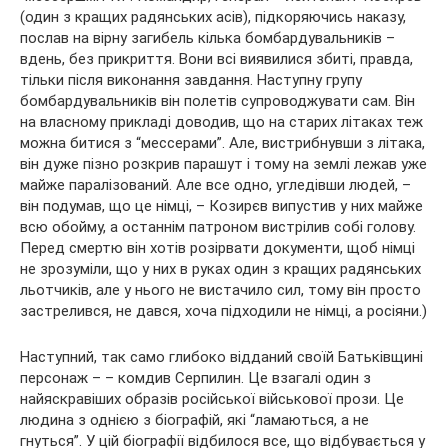
(один з кращих радянських асів), підкоряючись наказу,
послав на вірну загибель кілька бомбардувальників –
вдень, без прикриття. Вони всі виявилися збиті, правда,
тільки після виконання завдання. Наступну групу
бомбардувальників він полетів супроводжувати сам. Він
на власному прикладі доводив, що на старих літаках теж
можна битися з “мессерами”. Але, вистрибнувши з літака,
він дуже пізно розкрив парашут і тому на землі лежав уже
майже паралізований. Але все одно, угледівши людей, –
він подумав, що це німці, – Козирєв випустив у них майже
всю обойму, а останнім патроном вистрілив собі голову.
Перед смертю він хотів розірвати документи, щоб німці
не зрозуміли, що у них в руках один з кращих радянських
льотчиків, але у нього не вистачило сил, тому він просто
застрелився, не дався, хоча підходили не німці, а росіяни.)
Наступний, так само глибоко відданий своїй Батьківщині
персонаж – – комдив Серпилин. Це взагалі один з
найяскравіших образів російської військової прози. Це
людина з однією з біографій, які “ламаються, а не
гнуться”. У цій біографії відбилося все, що відбувається у