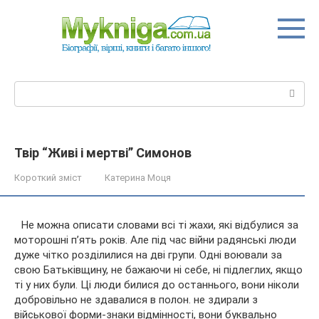
Перейти
до
вмісту
Пошук:
Твір “Живі і мертві” Симонов
Короткий зміст
Катерина Моця
Не можна описати словами всі ті жахи, які відбулися за
моторошні п’ять років. Але під час війни радянські люди
дуже чітко розділилися на дві групи. Одні воювали за
свою Батьківщину, не бажаючи ні себе, ні підлеглих, якщо
ті у них були. Ці люди билися до останнього, вони ніколи
добровільно не здавалися в полон. не здирали з
військової форми-знаки відмінності, вони буквально