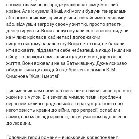
своїми тілами перегороджували шлях німцям в глиб
країни. Але існували й інші, які могли будучи генералами
або полковниками, прикинутися звичайними селянами
або, відчувши загрозу своєму життю, просто втекти,
дезертирувати. Вони заслуговували свої звання, сидячи
на м’яких кріслах в кабінетах і догоджаючи
вищестоящому начальству. Вони не хотіли, не бажали
йти воювати, піддавати себе небезпеці, а якщо і йшли на
війну, то завжди намагалися щадити свої дорогоцінні
життя. Вони воювали не за Батьківщину. Дуже яскраво
обидва типи цих людей відображені в романі К. М.
Симонова “Живі і мертві”.
Письменник сам пройшов весь пекло війни і знав про всі її
жахи не з чуток. Він зачепив чимало теми і проблеми
перш неможливі в радянській літературі: розповів про
неготовність країни до війни, про репресії, ослабили
армію, про манії підозрілості, антигуманном відношенні
до людини.
Головний герой роману – військовий кореспондент