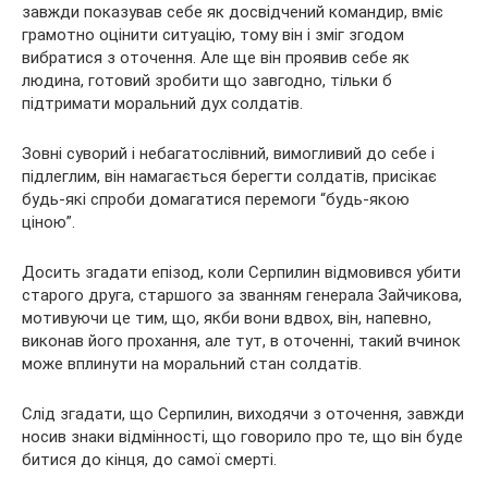
завжди показував себе як досвідчений командир, вміє
грамотно оцінити ситуацію, тому він і зміг згодом
вибратися з оточення. Але ще він проявив себе як
людина, готовий зробити що завгодно, тільки б
підтримати моральний дух солдатів.
Зовні суворий і небагатослівний, вимогливий до себе і
підлеглим, він намагається берегти солдатів, присікає
будь-які спроби домагатися перемоги “будь-якою
ціною”.
Досить згадати епізод, коли Серпилин відмовився убити
старого друга, старшого за званням генерала Зайчикова,
мотивуючи це тим, що, якби вони вдвох, він, напевно,
виконав його прохання, але тут, в оточенні, такий вчинок
може вплинути на моральний стан солдатів.
Слід згадати, що Серпилин, виходячи з оточення, завжди
носив знаки відмінності, що говорило про те, що він буде
битися до кінця, до самої смерті.