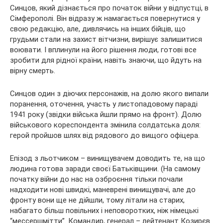
Синцов, який дізнається про початок війни у відпустці, в
Сімферополі. Він відразу ж намагається повернутися у
свою редакцію, але, дивлячись на інших бійців, що
грудьми стали на захист вітчизни, вирішує залишитися
воювати. І вплинули на його рішення люди, готові все
зробити для рідної країни, навіть знаючи, що йдуть на
вірну смерть.
Синцов один з діючих персонажів, на долю якого випали
поранення, оточення, участь у листопадовому параді
1941 року (звідки війська йшли прямо на фронт). Долю
військового кореспондента змінила солдатська доля:
герой пройшов шлях від рядового до вищого офіцера.
Епізод з льотчиком – винищувачем доводить те, на що
людина готова заради своєї Батьківщини. (На самому
початку війни до нас на озброєння тільки почали
надходити нові швидкі, маневрені винищувачі, але до
фронту вони ще не дійшли, тому літали на старих,
набагато більш повільних і неповоротких, ніж німецькі
“мессершмітти”. Командир, генерал – лейтенант Козирєв