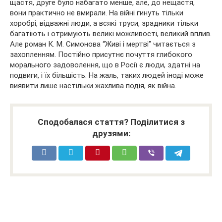
щастя, друге було набагато менше, але, до нещастя,
вони практично не вмирали. На війні гинуть тільки
хоробрі, відважні люди, а всякі труси, зрадники тільки
багатіють і отримують великі можливості, великий вплив.
Але роман К. М. Симонова “Живі і мертві” читається з
захопленням. Постійно присутнє почуття глибокого
морального задоволення, що в Росії є люди, здатні на
подвиги, і їх більшість. На жаль, таких людей іноді може
виявити лише настільки жахлива подія, як війна.
Сподобалася стаття? Поділитися з
друзями: