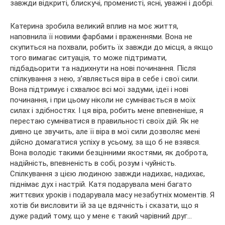
завжди відкриті, блискучі, променисті, ясні, уважні і добрі.
Катерина зробила великий вплив на моє життя,
наповнила її новими фарбами і враженнями. Вона не
скупиться на похвали, робить їх завжди до місця, а якщо
того вимагає ситуація, то може підтримати,
підбадьорити та надихнути на нові починання. Після
спілкування з нею, з’являється віра в себе і свої сили.
Вона підтримує і схвалює всі мої задуми, ідеї і нові
починання, і при цьому ніколи не сумнівається в моїх
силах і здібностях. І ця віра, робить мене впевненіше, я
перестаю сумніватися в правильності своїх дій. Як не
дивно це звучить, але її віра в мої сили дозволяє мені
дійсно домагатися успіху в усьому, за що б не взявся.
Вона володіє такими безцінними якостями, як доброта,
надійність, впевненість в собі, розум і чуйність.
Спілкування з цією людиною завжди надихає, надихає,
піднімає дух і настрій. Катя подарувала мені багато
життєвих уроків і подарувала масу незабутніх моментів. Я
хотів би висловити їй за це вдячність і сказати, що я
дуже радий тому, що у мене є такий чарівний друг…