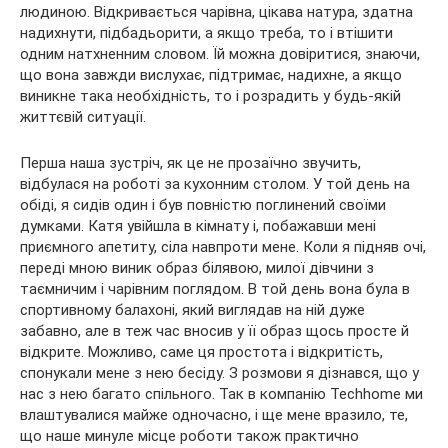
людиною. Відкривається чарівна, цікава натура, здатна
надихнути, підбадьорити, а якщо треба, то і втішити
одним натхненним словом. Їй можна довіритися, знаючи,
що вона завжди вислухає, підтримає, надихне, а якщо
виникне така необхідність, то і розрадить у будь-якій
життєвій ситуації.
Перша наша зустріч, як це не прозаїчно звучить,
відбулася на роботі за кухонним столом. У той день на
обіді, я сидів один і був повністю поглинений своїми
думками. Катя увійшла в кімнату і, побажавши мені
приємного апетиту, сіла навпроти мене. Коли я підняв очі,
переді мною виник образ білявою, милої дівчини з
таємничим і чарівним поглядом. В той день вона була в
спортивному балахоні, який виглядав на ній дуже
забавно, але в теж час вносив у її образ щось просте й
відкрите. Можливо, саме ця простота і відкритість,
спонукали мене з нею бесіду. З розмови я дізнався, що у
нас з нею багато спільного. Так в компанію Techhome ми
влаштувалися майже одночасно, і ще мене вразило, те,
що наше минуле місце роботи також практично