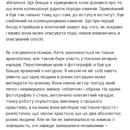
збігалося. Ще більше я здивувався, коли дізнався про те,
що вона колекціонує рідкісні породи каменів. Здивований
я був так сильно тому, що і сам, до вступу в інститут, був
схиблений на колекціонуванні каменів. Ще при першій
бесіді я прийшов в хлопчачий захват від того, як яскраво
і жваво вона може описувати події, немов вливаючись в
описуваний спосіб.
Як з’ясувалося пізніше, Катя захоплюється не тільки
археологією, але також бере участь у показах вечірніх
нарядів. Переглянувши архів її фотографій, я був ще
більше вражений її натурою. Я ніколи не міг собі навіть
уявити, що одна людина в різних ситуаціях може
виглядати по-різному. Вона немов актор театру, який
легко і невимушено змінює «обличчя» і образи. На одних
фотографіях її стиль, витончено-елегантний нагадує
тонку роботу скульптора, виконану з гірського
кришталю, а на інших вона виглядає настільки просто і
реалістично, що часом здається, що це два абсолютно
різних людини. Але як би не змінювалася на знімках її
зовнішність, очі завжди залишалися незмінними —