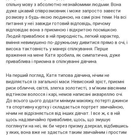
спільну мову з абсолютно незнайомими людьми. Вона
дуже цікавий співрозмовник і може запросто завести
розмову з будь-якою людиною, на самі різні теми. На всі
питання у неї завжди готовий відповідь, причому
відповідає вона з приємною і відкритою посмішкою.
Людей приваблює в ній природність, легкий характер,
вміння невимушено по-дружньому дивитися прямо в очі, і
висока тактовність у манері спілкування. Перше
враження на мене Катя зробила, як симпатична, дуже
приваблива і приємна в спілкуванні дівчина.
На перший погляд, Катя типова дівчина, нічим не
виділяється із загальної маси. Невисокий зріст, приємні
риси обличчя, світлі, злегка золотисті, з м’яким вівсяним
відтінком волосся і карі, немов написані аквареллю очі.
До всього цього додати мінімум макіяжу, потерті джинси
та спортивну куртку і складається портрет звичайною,
нічим не відрізняється від інших дівчат. І все ж, є в ній
щось надзвичайно привабливе, щось, що змушує
поглянути на неї, як би через призму дзеркал, відбившись
у яких, вона вже не здається таким звичайним і простим