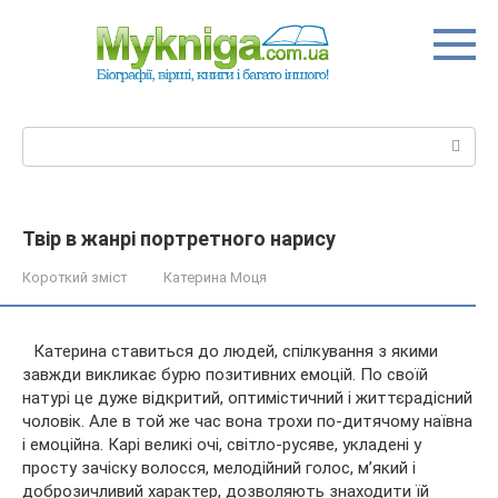
Перейти
до
вмісту
Пошук:
Твір в жанрі портретного нарису
Короткий зміст
Катерина Моця
Катерина ставиться до людей, спілкування з якими
завжди викликає бурю позитивних емоцій. По своїй
натурі це дуже відкритий, оптимістичний і життєрадісний
чоловік. Але в той же час вона трохи по-дитячому наївна
і емоційна. Карі великі очі, світло-русяве, укладені у
просту
зачіску волосся, мелодійний голос, м’який і
доброзичливий характер, дозволяють знаходити їй