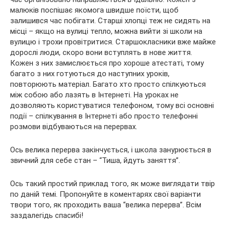
малюків поспішає якомога швидше поїсти, щоб
залишився час побігати. Старші хлопці теж не сидять на
місці – якщо на вулиці тепло, можна вийти зі школи на
вулицю і трохи провітритися. Старшокласники вже майже
дорослі люди, скоро вони вступлять в нове життя.
Кожен з них замислюється про хороше атестаті, тому
багато з них готуються до наступних уроків,
повторюють матеріал. Багато хто просто спілкуються
між собою або лазять в Інтернеті. На уроках не
дозволяють користуватися телефоном, тому всі основні
події – спілкування в Інтернеті або просто телефонні
розмови відбуваються на перервах.
Ось велика перерва закінчується, і школа занурюється в
звичний для себе стан – “Тиша, йдуть заняття”.
Ось такий простий приклад того, як може виглядати твір
по даній темі. Пропонуйте в коментарях свої варіанти
твори того, як проходить ваша “велика перерва”. Всім
заздалегідь спасибі!