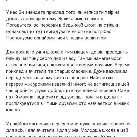
У нас Ви знайдете приклад того, як написати твір на
досить популярну тему: Велика зміна в школі.
Погодьтеся, всі перерви в будь-якій школі на стільки
однакові, що тут і вигадувати нічого не потрібно.
Пропонуємо ознайомитися з нашим варіантом.
Для кожного учня школа є тим місцем, де він проводить
більшу частину свого дня й часу. Там ми намагаємося
старанно вчитися, спілкуємося зі своїми друзями, беремо
приклад з вчителів та старшокласників. Дуже важливим
періодом у шкільному житті є перерва. Найчастіше,
перерви між уроками невеликі і нічого не встигаєш за цей
час зробити. Дуже добре, що існує велика перерва. Саме
на ній можна і відпочити від уроків, і поїсти в їдальні, і
поспілкуватися з… тими друзями, хто навчається в інших
класах.
У нашій школі велика перерва має дуже важливе значення
для всіх, і для вчителів, і для учнів. Молодша школа в цей
час організовано направляється в їдальню. Кожен з