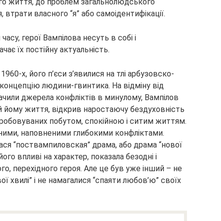
го життя, до проблем загальнолюдського
 втрати власного “я” або самоідентифікації.
часу, герої Вампілова несуть в собі і
ає їх постійну актуальність.
1960-х, його п’єси з’явилися на тлі арбузовско-
концепцію людини-гвинтика. На відміну від
бачили джерела конфліктів в минулому, Вампілов
ій йому життя, відкрив наростаючу бездуховність
пробовуваних побутом, спокійною і ситим життям.
ними, наповненими глибокими конфліктами.
лася “поствампиловская” драма, або драма “нової
ого впливі на характер, показала безодні і
о, перехідного героя. Але це був уже інший – не
ї хвилі” і не намагалися “спаяти любов’ю” своїх