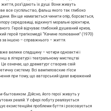
 життя, роз’їдають їх душі. Вони живуть
ве все суспільство, фальш якого так глибоко
ни. Він ще намагається чинити опір, борсається,
опору середовищі, відкинуті моральні орієнтири,
ганого. Герой відчуває глибокий душевний криза,
кий герой трагікомедії “Качине полювання” (1970)
га за іншою – справжнього – життя.
вже велике спадщину – чотири одноактні і
енш в літературі і театральному мистецтві
. Це означає, що драматург створив свій
етичну систему. Всі вампиловские п’єси
чення при тому, що авторський ідеал виражений
м-бытовиком. Дійсно, його герої живуть у
тових реалій. У сфері побуту реалізується
іщує екзистенційні проблеми буття і розсовується