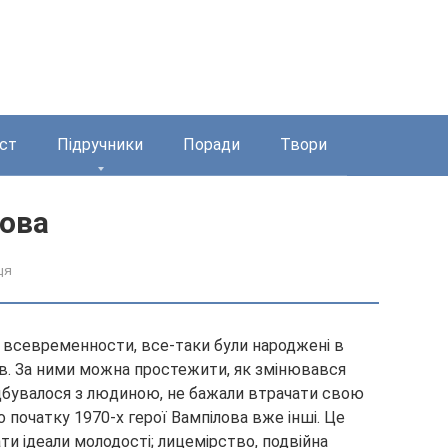
ст
Підручники
Поради
Твори
лова
ця
ю всевременности, все-таки були народжені в
ів. За ними можна простежити, як змінювався
відбувалося з людиною, не бажали втрачати свою
до
початку 1970-х герої Вампілова вже інші. Це
вати ідеали молодості; лицемірство, подвійна