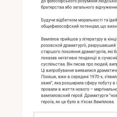
до філософського розуміння людсько
братерства або загального відчуження,
Будучи відбитком моральності та ідей 
общефилософский потенціал, що визнач
Вампілов прийшов у літературу в кінці 
розовской драматургії, разрушавшей 
старшого покоління драматургів, які 
показав негативні тенденції в сучасн
суспільства. Він писав про людей, ви
Ці випробування виявилися драматич
Пізніше, вже в середині 1970-х, з’яви
хвилі”, яка розширила сферу побуту в й
провали в життя нового – маргінальног
вампиловский герой. Драматурги “ново
героїв, як це було в п’єсах Вампілова.