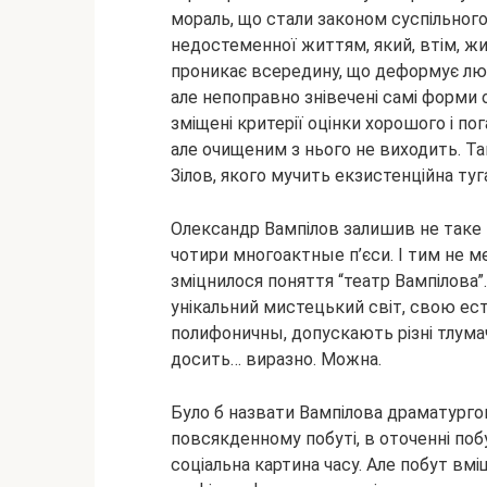
мораль, що стали законом суспільного
недостеменної життям, який, втім, жи
проникає всередину, що деформує люди
але непоправно знівечені самі форми 
зміщені критерії оцінки хорошого і по
але очищеним з нього не виходить. Та
Зілов, якого мучить екзистенційна ту
Олександр Вампілов залишив не таке 
чотири многоактные п’єси. І тим не м
зміцнилося поняття “театр Вампілова”
унікальний мистецький світ, свою ест
полифоничны, допускають різні тлума
досить… виразно. Можна.
Було б назвати Вампілова драматурго
повсякденному побуті, в оточенні побу
соціальна картина часу. Але побут вм