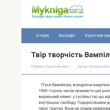
Перейти
до
вмісту
Історія
Біографії
Короткий змі
Твір творчість Вампі
Рубрика:
Короткий зміст
Автор:
Катерина Мо
П’єси Вампілова, володіючи енергіє
1960-ті роки, несли прикмети цих рок
моральний клімат у суспільстві, що 
внутрішню свободу. Подорослішали 
герої трагічні. Вони не зуміли реалізу