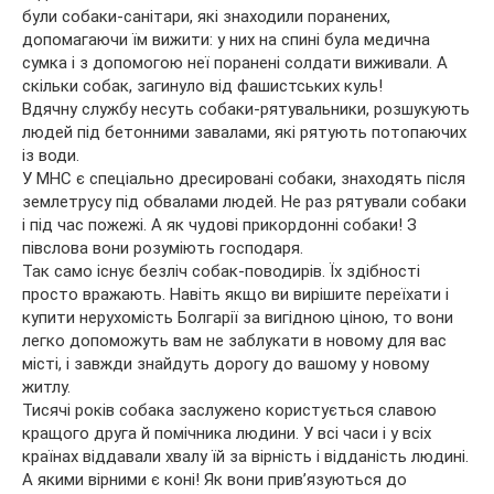
були собаки-санітари, які знаходили поранених,
допомагаючи їм вижити: у них на спині була медична
сумка і з допомогою неї поранені солдати виживали. А
скільки собак, загинуло від фашистських куль!
Вдячну службу несуть собаки-рятувальники, розшукують
людей під бетонними завалами, які рятують потопаючих
із води.
У МНС є спеціально дресировані собаки, знаходять після
землетрусу під обвалами людей. Не раз рятували собаки
і під час пожежі. А як чудові прикордонні собаки! З
півслова вони розуміють господаря.
Так само існує безліч собак-поводирів. Їх здібності
просто вражають. Навіть якщо ви вирішите переїхати і
купити нерухомість Болгарії за вигідною ціною, то вони
легко допоможуть вам не заблукати в новому для вас
місті, і завжди знайдуть дорогу до вашому у новому
житлу.
Тисячі років собака заслужено користується славою
кращого друга й помічника людини. У всі часи і у всіх
країнах віддавали хвалу їй за вірність і відданість людині.
А якими вірними є коні! Як вони прив’язуються до