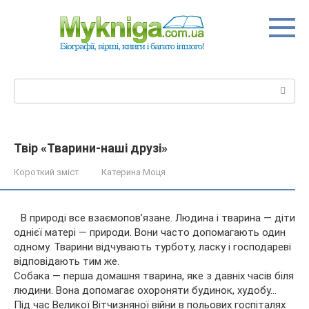
Перейти
до
вмісту
Пошук:
Твір «Тварини-наші друзі»
Короткий зміст
Катерина Моця
В природі все взаємопов’язане. Людина і тварина — діти
однієї матері — природи. Вони часто допомагають один
одному. Тварини відчувають турботу, ласку і господареві
відповідають тим же.
Собака — перша домашня тварина, яке з давніх часів біля
людини. Вона допомагає
охороняти будинок, худобу…
Під час Великої Вітчизняної війни в польових госпіталях