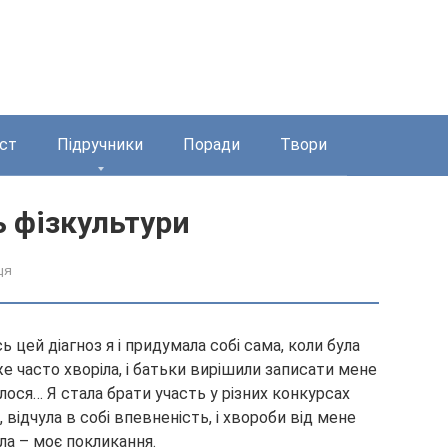
ст
Підручники
Поради
Твори
ь фізкультури
ця
сь цей діагноз я і придумала собі сама, коли була
е часто хворіла, і батьки вирішили записати мене
чалося… Я стала брати участь у різних конкурсах
 відчула в собі впевненість, і хвороби від мене
ола – моє покликання.