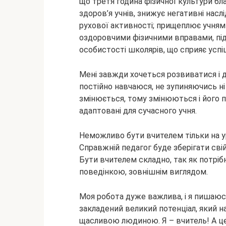
що третя година фізичної культури бл
здоров’я учнів, знижує негативні насл
рухової активності; прищеплює учням
оздоровчими фізичними вправами, пі
особистості школярів, що сприяє успіш
Мені завжди хочеться розвиватися і д
постійно навчаюся, не зупиняючись ні
змінюється, тому змінюються і його по
адаптовані для сучасного учня.
Неможливо бути вчителем тільки на у
Справжній педагог буде зберігати свій об
Бути вчителем складно, так як потрі
поведінкою, зовнішнім виглядом.
Моя робота дуже важлива, і я пишаюс
закладений великий потенціал, який 
щасливою людиною. Я – вчитель! А це 