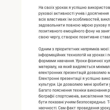
На своїх уроках я успішно використо
рухової активності учнів і досягнення 
всіх властивих їм особливостей, вик
задовольнити повною мірою рухову 
позитивного емоційного фону на занят
свою чергу, створює позитивне ставл
Одним з пріоритетних напрямків моєї 
інформаційних технологій на уроках і
формами навчання. Уроки фізичної к
матеріалу, на який виділяється мініма
електронних презентацій дозволило 
Електронні презентації я успішно вик
культури. Це дозволило мені зробити 
Багато пояснення техніки виконання ра
біографії спортсменів, висвітлення т
бути показані учням безпосередньо. 
наочності. Сам факт проведення уроку