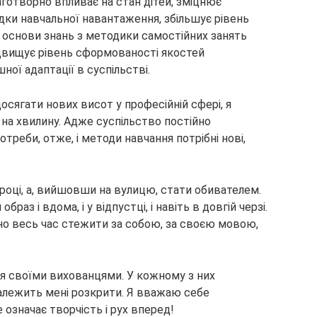
аготворно впливає на стан дітей, зміцнює
ідки навчальної навантаження, збільшує рівень
 основи знань з методики самостійних занять
двищує рівень сформованості якостей
ної адаптації в суспільстві.
осягати нових висот у професійній сфері, я
 на хвилину. Адже суспільство постійно
треби, отже, і методи навчання потрібні нові,
році, а, вийшовши на вулицю, стати обивателем.
раз і вдома, і у відпустці, і навіть в довгій черзі.
бно весь час стежити за собою, за своєю мовою,
я своїми вихованцями. У кожному з них
належить мені розкрити. Я вважаю себе
означає творчість і рух вперед!