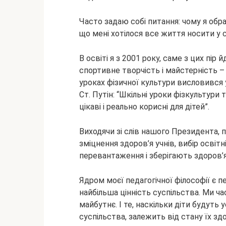
Часто задаю собі питання: чому я обр
що мені хотілося все життя носити у 
В освіті я з 2001 року, саме з цих пір 
спортивне творчість і майстерність –
уроках фізичної культури висловився
Ст. Путін: “Шкільні уроки фізкультури
цікаві і реально корисні для дітей”.
Виходячи зі слів нашого Президента,
зміцнення здоров’я учнів, вибір освітн
перевантаження і зберігають здоров’я
Ядром моєї педагогічної філософії є 
найбільша цінність суспільства. Ми ч
майбутнє. І те, наскільки діти будуть у
суспільства, залежить від стану їх здор