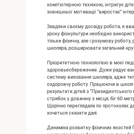
комп’ютерною технікою, інтригує дітей
зовнішньої мотивації “виростає” інте
Завдяки своєму досвіду роботи, я вва
уроку фізкультури необхідно викорис
тільки фізичну, але і розумову роботу,
школяра, розширювати загальний круг
Пріоритетною технологією в моєї педа
здоровьесбережение. Дуже радує вве
систему виховання школяра, адже те
оздоровчу роботу. Працюючи в школі №
результати дітей з “Президентського 
стрибок у довжину з місця, біг 60 метр
Щорічно переглядала по протоколах ди
хочеться сказати далі.
Динаміка розвитку фізичних якостей 