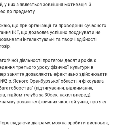
, у них з’являється зовнішня мотивація. З
рес до предмету.
жаю, що при організації та проведенні сучасного
тання ІКТ, що дозволяє успішно поєднувати не
 розвивати інтелектуальні та творчі здібності
озір.
гогічної діяльності протягом десяти років є
дення третього уроку фізичної культури в
пер заняття дозволяють ефективно здійснювати
2 р. Ясного Оренбурзької області, я фіксувала
багатоборства” (підтягування, віджимання,
ів, підйом тулуба за 30сек, нахил вперед).
наміку розвитку фізичних якостей учнів, про яку
Переглядаючи діаграму, можна зробити висновок,