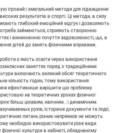
вую ігровий і змагальний методи для підвищення
високих результатів в спорті. Ці методи, в силу
ликають глибокий емоційний відгук і дозволяють
потреба займаються, сприяють створенню
тях і виникненню почуття задоволеності, що, в
ення дітей до занять фізичними вправами.
роботи є якість освіти через використання
 позакласних заняттях поряд з традиційними
ультури включають великий обсяг теоретичного
льна кількість годин, тому використання
мені ефективніше вирішити цю проблему.
ористовую на теоретичних уроках фізичної
урок більш цікавим, наочним… і динамічним.
зучиваемых рухів, історичні документи та події,
еоретичних питань різних напрямків не можуть
Тому необхідно використовувати різні види
 фізичної культури в кабінеті, обладнаному