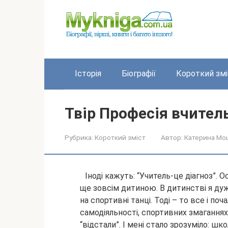
Перейти
до
вмісту
Історія
Біографії
Короткий змі
Твір Професія вчител
Рубрика:
Короткий зміст
Автор:
Катерина Мо
Іноді кажуть: “Учитель-це діагноз”. О
ще зовсім дитиною. В дитинстві я дуж
на спортивні танці. Тоді – то все і по
самодіяльності,
спортивних змаганнях,
“відстали”. І мені стало зрозуміло: шк