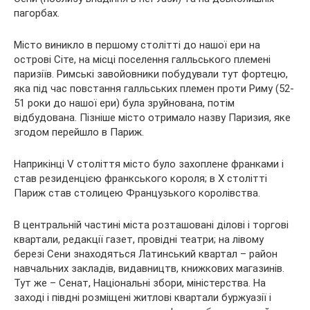
пагорбах.
Місто виникло в першому столітті до нашої ери на
острові Сіте, на місці поселення галльського племені
паризіїв. Римські завойовники побудували тут фортецю,
яка під час повстання галльських племен проти Риму (52-
51 роки до нашої ери) була зруйнована, потім
відбудована. Пізніше місто отримало назву Паризия, яке
згодом перейшло в Париж.
Наприкінці V століття місто було захоплене франками і
став резиденцією франкського короля; в X столітті
Париж став столицею Французького королівства.
В центральній частині міста розташовані ділові і торгові
квартали, редакції газет, провідні театри; на лівому
березі Сени знаходяться Латинський квартал – район
навчальних закладів, видавництв, книжкових магазинів.
Тут же – Сенат, Національні збори, міністерства. На
заході і півдні розміщені житлові квартали буржуазії і