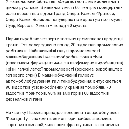
У Національній бібліотеці зберігається 5 мільйонів книг і
цінних рукописів. З наявних у місті 60 театрів і концертних
залів всесвітньо відомі Гранд Опера, Комеді Франсез,
Опера Комік. Великою популярністю користуються музеї
Лувр, Версаль. У місті – понад 60 музеїв.
Париж виробляє четверту частину промислової продукції
країни. Тут зосереджено понад 20 відсотків промислових
робітників. Найважливіші галузі промисловості –
машинобудування і металообробка, тонка хімія
(пластмаси, фармацевтичне та парфумерне виробництва)
і різні галузі легкої промисловості (зокрема, виробництво
готового сукні) В машинобудуванні головує
автомобілебудування та літакобудування; випускається
80 відсотків усіх вироблених у країні автомобілів, 70
відсотків тракторів, 90% авіамоторів і 60 відсотків
фюзеляжів літаків.
На частку Парижа припадає половина товарообігу всієї
Франції. Тут знаходяться контори найбільш великих
торгових компаній, численних французьких та іноземних