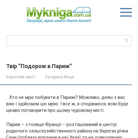
Перейти
до
вмісту
Пошук:
Твір “Подорож в Париж”
Короткий зміст
Катерина Моця
Хто не мріє побувати в Парижі? Можливо, деякі з вас
вже і здійснили цю мрію. І все ж, я сподіваюся, всім буде
цікаво поговорити про цьому чудовому місті.
Париж – столиця Франції – розташований в центрі
родючого сельсхозяйственного району на берегах річки
Сени (поблизу
впадіння в неї Уази) та на довколишніх