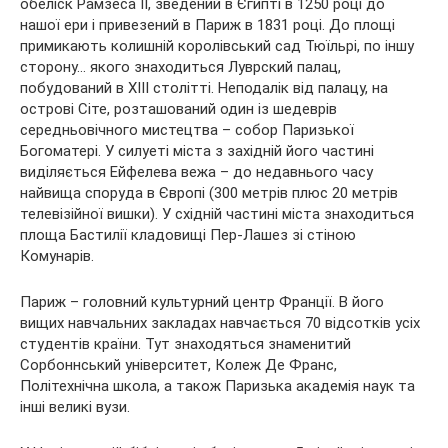
обеліск Рамзеса II, зведений в Єгипті в 1250 році до
нашої ери і привезений в Париж в 1831 році. До площі
примикають колишній королівський сад Тюїльрі, по іншу
сторону… якого знаходиться Луврский палац,
побудований в XIII столітті. Неподалік від палацу, на
острові Сіте, розташований один із шедеврів
середньовічного мистецтва – собор Паризької
Богоматері. У силуеті міста з західній його частині
виділяється Ейфелева вежа – до недавнього часу
найвища споруда в Європі (300 метрів плюс 20 метрів
телевізійної вишки). У східній частині міста знаходиться
площа Бастилії кладовищі Пер-Лашез зі стіною
Комунарів.
Париж – головний культурний центр Франції. В його
вищих навчальних закладах навчається 70 відсотків усіх
студентів країни. Тут знаходяться знаменитий
Сорбоннський університет, Колеж Де Франс,
Політехнічна школа, а також Паризька академія наук та
інші великі вузи.