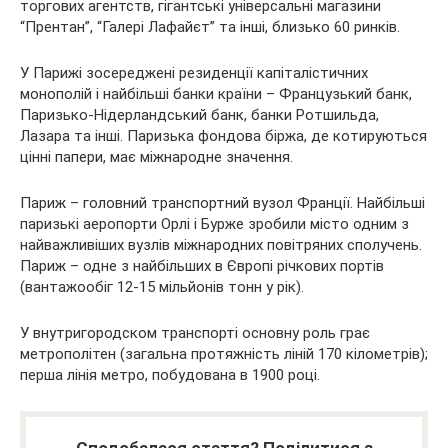
торгових агентств, гігантські універсальні магазини
“Прентан”, “Галері Лафайєт” та інші, близько 60 ринків.
У Парижі зосереджені резиденції капіталістичних
монополій і найбільші банки країни – Французький банк,
Паризько-Нідерландський банк, банки Ротшильда,
Лазара та інші. Паризька фондова біржа, де котируються
цінні папери, має міжнародне значення.
Париж – головний транспортний вузол Франції. Найбільші
паризькі аеропорти Орлі і Бурже зробили місто одним з
найважливіших вузлів міжнародних повітряних сполучень.
Париж – одне з найбільших в Європі річкових портів
(вантажообіг 12-15 мільйонів тонн у рік).
У внутригородском транспорті основну роль грає
метрополітен (загальна протяжність ліній 170 кілометрів);
перша лінія метро, побудована в 1900 році.
Сподобалася стаття? Поділитися з