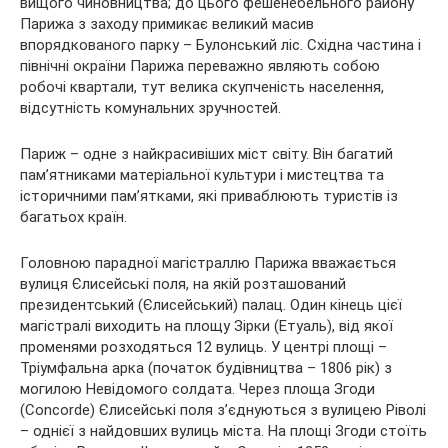
вищого чиновництва; до цього фешенебельного району
Парижа з заходу примикає великий масив
впорядкованого парку – Булонський ліс. Східна частина і
північні окраїни Парижа переважно являють собою
робочі квартали, тут велика скупченість населення,
відсутність комунальних зручностей.
Париж – одне з найкрасивіших міст світу. Він багатий
пам’ятниками матеріальної культури і мистецтва та
історичними пам’ятками, які приваблюють туристів із
багатьох країн.
Головною парадної магістраллю Парижа вважається
вулиця Єлисейські поля, на якій розташований
президентський (Єлисейський) палац. Один кінець цієї
магістралі виходить на площу Зірки (Етуаль), від якої
променями розходяться 12 вулиць. У центрі площі –
Тріумфальна арка (початок будівництва – 1806 рік) з
могилою Невідомого солдата. Через площа Згоди
(Concorde) Єлисейські поля з’єднуються з вулицею Ріволі
– однієї з найдовших вулиць міста. На площі Згоди стоїть