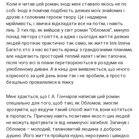
Коли я читав цей роман, іноді мені ставало якось не по
собі. Іноді я помічав подібність деяких моїх знайомих і
друзів з головним героєм твору. Це і надмірна
мрійливість, і звичка відкладати все на потім, і навіть
лінь. З тих пір, як вийшов у світ роман “Обломов”, минуло
понад півтора століття, а адже і сьогодні життя деяких
людей протікає практично так само, як життя Іллі Ілліча.
Багато хто з нас встають вранці з грандіозними планами,
але надягають просторий теплий халат і м’які тапочки,
після чого всі їх плани перетворюються в роздуми на
улюбленому дивані. А в кінці дня виявляється, що нічого
корисного за цей день вони так і не зробили, а просто
безцільно провалялися в ліжку.
Мені здається, що І. А. Гончаров написав цей роман
спеціально для того, щоб такі, як Обломов, змогли
зрозуміти, що ведучи такий спосіб життя, вони котяться
в пїропасть. Причому навіть позитивні якості цих людей
не можуть врятувати їх від неминучої загибелі. Загинув і
Обломов – молодий, талановитий людина з доброю
душею. Його життя пройшла нудно, нерозумно і швидко.