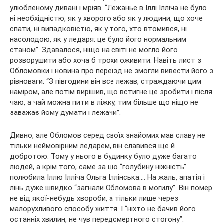
улюбленому дивані і мріяв. “Лежанье в Іллі Ілліча не було
ні необхідністю, як у хворого або як у людини, що хоче
спати, ні випадковістю, як у того, хто втомився, ні
насолодою, як у ледаря: це було його нормальним
станом”. Здавалося, ніщо на світі не могло його
розворушити або хоча б трохи оживити. Навіть лист з
Обломовки і новина про переїзд не змогли вивести його з
рівноваги. “З півгодини він все лежав, страждаючи цим
наміром, але потім вирішив, що встигне це зробити і після
чаю, а чай можна пити в ліжку, тим більше що ніщо не
заважає йому думати і лежачи”.
Дивно, але Обломов серед своїх знайомих мав славу не
тільки неймовірним ледарем, він славився ще й
добротою. Тому у нього в будинку було дуже багато
людей, а крім того, саме за цю “голубину ніжність”
полюбила Іллю Ілліча Ольга Іллінська…. На жаль, апатія і
лінь дуже швидко “загнали Обломова в могилу”. Він помер
не від якої-небудь хвороби, а тільки лише через
малорухливого способу життя. І “ніхто не бачив його
останніх хвилин, не чув передсмертного стогону”.