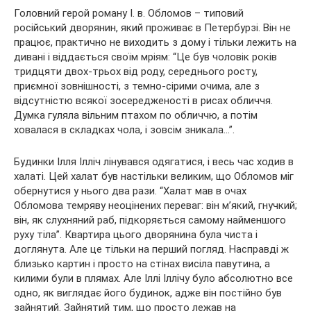
Головний герой роману І. в. Обломов – типовий
російський дворянин, який проживає в Петербурзі. Він не
працює, практично не виходить з дому і тільки лежить на
дивані і віддається своїм мріям: “Це був чоловік років
тридцяти двох-трьох від роду, середнього росту,
приємної зовнішності, з темно-сірими очима, але з
відсутністю всякої зосередженості в рисах обличчя.
Думка гуляла вільним птахом по обличчю, а потім
ховалася в складках чола, і зовсім зникала…”.
Будинки Ілля Ілліч лінувався одягатися, і весь час ходив в
халаті. Цей халат був настільки великим, що Обломов міг
обернутися у нього два рази. “Халат мав в очах
Обломова темряву неоцінених переваг: він м’який, гнучкий;
він, як слухняний раб, підкоряється самому найменшого
руху тіла”. Квартира цього дворянина була чиста і
доглянута. Але це тільки на перший погляд. Насправді ж
близько картин і просто на стінах висіла павутина, а
килими були в плямах. Але Іллі Іллічу було абсолютно все
одно, як виглядає його будинок, адже він постійно був
зайнятий. Зайнятий тим, що просто лежав на