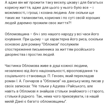
А адже він міг прожити таку веселу, цікаву і для багатьох
корисну життя, адже для цього у нього було все – і
можливості, і гроші, і кохана людина. Але скільки ще
таких же талановитих, корисних і по суті своїй хороших
людей даремно прожили своє життя?!
Обломовщина – біч і зло нашого народу у всі часи його
існування. При цьому – це характерна його риса, оскільки
основою для роману “Обломов” послужили
спостереження письменника за життям російського
дворянства і простих людей.
Частинка Обломова живе в душі кожної людини,
незалежно від його національності, віросповідання та
соціального становища. П. Гензен, який перекладав
роман І. А. Гончаров а “Обломов” на данську мову, писав у
своїх записках: “Не тільки у Адуева і Райського, але
навіть в Обломові я знайшов стільки знайомого і старого,
стільки й рідного. Так, нема чого приховувати, і в нашій
милій Данії є багато обломовщины”.