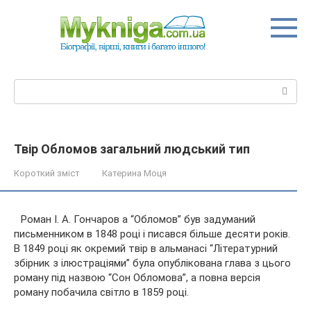
Перейти
до
вмісту
Пошук:
Твір Обломов загальний людський тип
Короткий зміст
Катерина Моця
Роман І. А. Гончаров а “Обломов” був задуманий
письменником в 1848 році і писався більше десяти років.
В 1849 році як окремий твір в альманасі “Літературний
збірник з ілюстраціями” була опублікована глава з цього
роману під назвою “Сон Обломова”, а повна версія
роману побачила
світло в 1859 році.