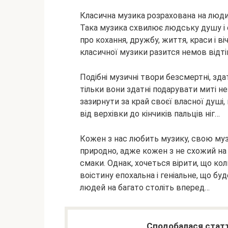
Класична музика розрахована на люд
Така музика схвилює людську душу і 
про кохання, дружбу, життя, краси і в
класичної музики разится немов відті
Подібні музичні твори безсмертні, зда
тільки вони здатні подарувати миті 
зазирнути за край своєї власної душі, 
від верхівки до кінчиків пальців ніг…
Кожен з нас любить музику, свою музик
природно, адже кожен з не схожий на і
смаки. Однак, хочеться вірити, що к
воістину епохальна і геніальне, що бу
людей на багато століть вперед…
Сподобалася статт