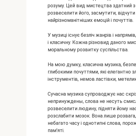
розуму. Цей вид
мистецтва здатний з 
розвеселити його, засмутити, відчути
найрізноманітніших емоцій і почуттів.
У музиці існує безліч жанрів і напрямі
і класичну. Кожна різновид даного ми
моральному розвитку суспільства.
На мою думку, класична музика, безп
глибокими почуттями, які елегантно зл
інструментів, немов ластівки, метели
Сучасна музика супроводжує нас скрізь
непринуждены, слова не несуть смисл
розвеселити людину, підняти йому нас
розслабити мозок. Вона лише розвага
небагато часу і однотипні слова, пор
пам’яті.