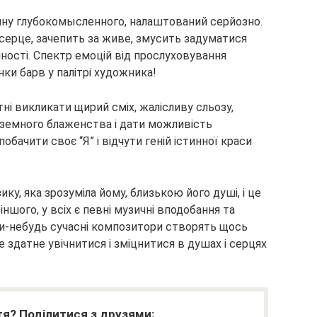
ину глубокомысленного, налаштований серйозно.
серце, зачепить за живе, змусить задуматися
ічності. Спектр емоцій від прослуховування
нки барв у палітрі художника!
тні викликати щирий сміх, жалісливу сльозу,
неземного блаженства і дати можливість
побачити своє “Я” і відчути геній істинної краси
у, яка зрозуміла йому, близькою його душі, і це
ншого, у всіх є певні музичні вподобання та
оли-небудь сучасні композитори створять щось
де здатне увічнитися і зміцнитися в душах і серцях
я? Поділитися з друзями: