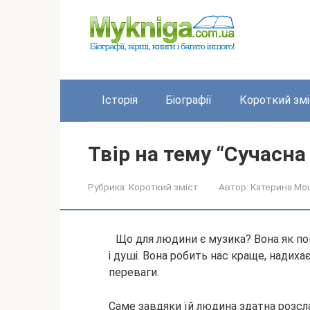
Перейти
до
вмісту
Історія
Біографії
Короткий змі
Твір на тему “Сучасна
Рубрика:
Короткий зміст
Автор:
Катерина Мо
Що для людини є музика? Вона як пов
і душі. Вона робить нас краще, надихає
переваги.
Саме завдяки їй людина здатна розсла