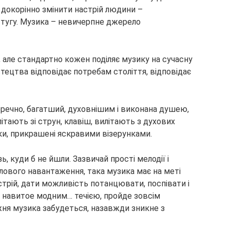
докорінно змінити настрій людини –
 тугу. Музика – невичерпне джерело
в, але стандартно кожен поділяє музику на сучасну
стецтва відповідає потребам століття, відповідає
еречно, багатший, духовнішим і виконана душею,
ітають зі струн, клавіш, вилітають з духових
ки, прикрашені яскравими візерунками.
, куди б не йшли. Зазвичай прості мелодії і
ового навантаження, така музика має на меті
трій, дати можливість потанцювати, поспівати і
, навитое модним… течією, пройде зовсім
ожня музика забудеться, назавжди зникне з