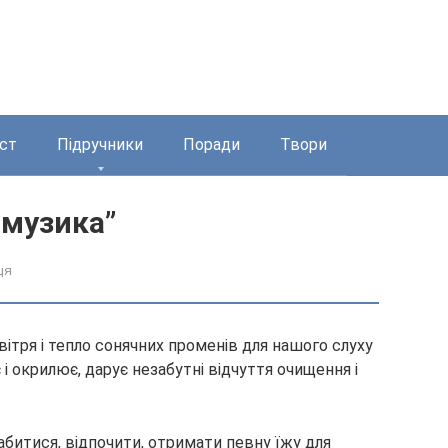
ст
Підручники
Поради
Твори
 музика”
ця
ітря і тепло сонячних променів для нашого слуху
 і окрилює, дарує незабутні відчуття очищення і
битися, відпочити, отримати певну їжу для