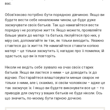
вас.
Обов’язково потрібно бути порядною дівчиною. Якщо ви
будете вести себе неналежним чином, це буде дуже
засмучувати своїх батьків. Так що намагайтеся вести
порядну і не розпусне життя. Якщо можете, проявляйте
більше уваги до матері та батька, піклуйтеся про них, у
міру сил, допомагайте їм так, як тільки виходить. Уважно
ставтеся до їх життя. Не намагайтеся ставати копією
матері – це тільки засмутить її, нагадає про її помилки, їй
здасться, що ви їх повторіть.
Ніколи не ведіть себе зухвало на очах своїх старих
батьків. Якщо ви лаєтеся з ними – це доводить їх до
відчаю. Постарайтеся влаштовувати менше сварок не
тільки з ними, але і, скажімо, зі своїм чоловіком – адже це
так засмучує їх. І якщо ви будете виконувати все це – то
приводів для смутку у ваших батьків не буде ніколи. Ось
що значить, по-моєму, бути гарною дочкою.