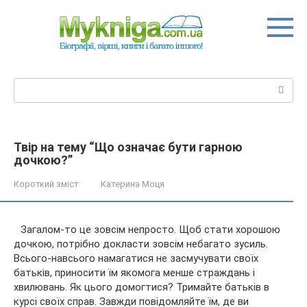
Перейти
до
вмісту
Пошук:
Твір на тему “Що означає бути гарною
дочкою?”
Короткий зміст
Катерина Моця
Загалом-то це зовсім непросто. Щоб стати хорошою
дочкою, потрібно докласти зовсім небагато зусиль.
Всього-навсього намагатися не засмучувати своїх
батьків, приносити їм якомога менше страждань і
хвилювань. Як цього домогтися? Тримайте батьків в
курсі своїх справ. Завжди
повідомляйте їм, де ви