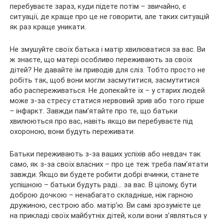
перебуваєте зараз, куди підете потім – звичайно, є
ситуації, де краще про це не говорити, але таких ситуацій
як раз краще уникати.
Не змушуйте своїх батька і матір хвилюватися за вас. Ви
ж знаєте, що матері особливо переживають за своїх
дітей? Не давайте їм приводів для сліз. Тобто просто не
робіть так, щоб вони могли засмутитися, засмутитися
або распереживаться. Не допекайте їх – у старих людей
може з-за стресу статися нервовий зрив або того гірше
– інфаркт. Завжди пам’ятайте про те, що батьки
хвилюються про вас, навіть якщо ви перебуваєте під
охороною, вони будуть переживати.
Батьки переживають з-за ваших успіхів або невдач так
само, як з-за своїх власних – про це теж треба пам’ятати
завжди. Якщо ви будете робити добрі вчинки, станете
успішною – батьки будуть раді… за вас. В цілому, бути
доброю дочкою – ненабагато складніше, ніж гарною
дружиною, сестрою або. матір’ю. Ви самі зрозумієте це
на прикладі своїх майбутніх дітей, коли вони з’являться у