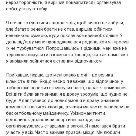
нерозторопність, я вирішив поквапитися і організував
собі путівку в табір.
Я почав готуватися заздалегідь, щоб нічого не забути,
але багато речей брати не став, вирішив обійтися
невеликою сумкою, куди поклав все найнеобхідніше. У
день від’їзду мене проводжала вся родина, хоч я і просив
їх не турбуватися. Попрощавшись з рідними, мені вже не
терпілося вирушити в компанію хлопців, які так само, як і
я вирішили зайнятися активним відпочинком.
Приїхавши, перше, що мені впало в очі – це велика
кількість дітей. Якщо чесно я вважав, що відпочинок у
таборі вже пережиток минулих часів, однак я помилявся.
Всі діти були активними, я відразу зрозумів, що нудно не
буде. Адаптувався до нових умов я відразу. Знайшов
компанію з кількох хлопців, з якими ми часто зависали на
баскетбольному майданчику. Урізноманітнити
відпочинок дозволяли спортивні заходи, які
організовувались старшими в загоні. Я намагався брати
участь у всіх. Часто займав призові місця. Ми любили