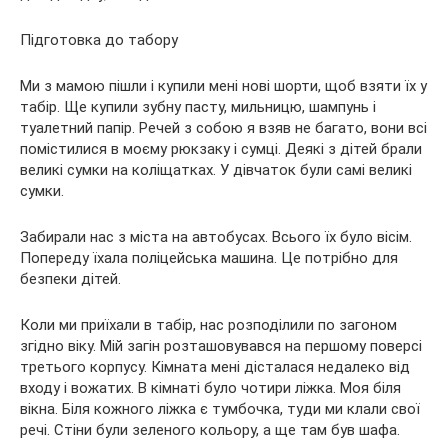
Підготовка до табору
Ми з мамою пішли і купили мені нові шорти, щоб взяти їх у
табір. Ще купили зубну пасту, мильницю, шампунь і
туалетний папір. Речей з собою я взяв не багато, вони всі
помістилися в моєму рюкзаку і сумці. Деякі з дітей брали
великі сумки на коліщатках. У дівчаток були самі великі
сумки.
Забирали нас з міста на автобусах. Всього їх було вісім.
Попереду їхала поліцейська машина. Це потрібно для
безпеки дітей.
Коли ми приїхали в табір, нас розподілили по загоном
згідно віку. Мій загін розташовувався на першому поверсі
третього корпусу. Кімната мені дісталася недалеко від
входу і вожатих. В кімнаті було чотири ліжка. Моя біля
вікна. Біля кожного ліжка є тумбочка, туди ми клали свої
речі. Стіни були зеленого кольору, а ще там був шафа.