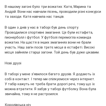
В нашому загоні було три вожатих: Катя, Марина та
Андрій. Вони нас навчали пісень, проводили різні конкурси
та заходи. Катя навчила нас танців.
В один з днів у нас в таборі був день спорту.
Проводилися спортивні змагання. Це були естафета,
пионерболл і футбол. У футболі перемогла команда
вожатих. На щастя в інших змаганнях вони не брали
участь. Наш загін посів третє місце в естафеті. Високі
місця зайняли старші загони. Той день був дуже цікавим.
Нові друзі
В таборі у мене з’явилося багато друзів. Я додають їх
собі в контакт. І тепер ми спілкуємося через інтернет.
У табір кажуть не треба брати дорогі речі, тому що їх
можна втратити. Я забув у таборі футболку. Вона була
звичайна, тому я не растроился.
Королівська ніч