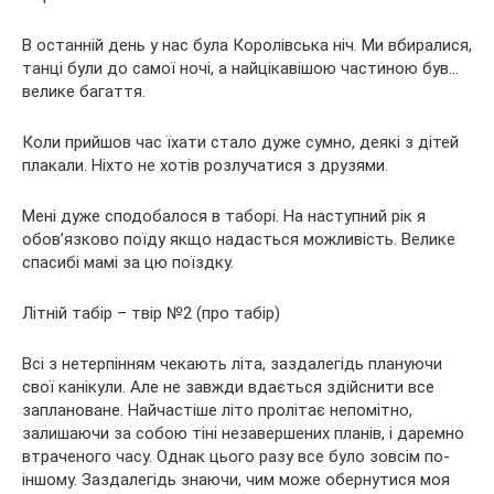
В останній день у нас була Королівська ніч. Ми вбиралися,
танці були до самої ночі, а найцікавішою частиною був…
велике багаття.
Коли прийшов час їхати стало дуже сумно, деякі з дітей
плакали. Ніхто не хотів розлучатися з друзями.
Мені дуже сподобалося в таборі. На наступний рік я
обов’язково поїду якщо надасться можливість. Велике
спасибі мамі за цю поїздку.
Літній табір – твір №2 (про табір)
Всі з нетерпінням чекають літа, заздалегідь плануючи
свої канікули. Але не завжди вдається здійснити все
заплановане. Найчастіше літо пролітає непомітно,
залишаючи за собою тіні незавершених планів, і даремно
втраченого часу. Однак цього разу все було зовсім по-
іншому. Заздалегідь знаючи, чим може обернутися моя