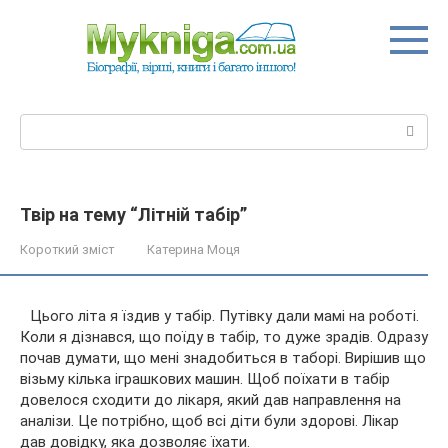
Перейти
до
вмісту
Пошук:
Твір на тему “Літній табір”
Короткий зміст
Катерина Моця
Цього літа я їздив у табір. Путівку дали мамі на роботі.
Коли я дізнався, що поїду в табір, то дуже зрадів. Одразу
почав думати, що мені знадобиться в таборі. Вирішив що
візьму кілька іграшкових машин. Щоб поїхати в табір
довелося сходити до лікаря, який дав направлення на
аналізи. Це потрібно, щоб всі діти були здорові. Лікар
дав довідку, яка дозволяє їхати.