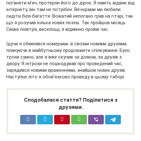
поганяти м’яч, протерли його до дірок. Я навіть відвик від
інтернету, він там не потрібен. Вечорами ми любили
сидіти біля багаття. Вожатий непогано грав на гітарі, так
що я розучив кілька нових пісень. Так пройшов місяць.
Свіже повітря, веселощі, я відмінно провів час.
Їдучи я обмінявся номерами зі своїми новими друзями,
плануючи в майбутньому продовжити спілкування. Було
трохи сумно, але я вже скучив за домом, за друзів з
двору. Я нітрохи не пошкодував про проведений час,
зарядився новими враженнями, знайшов нових друзів.
Наступне літо я обов’язково проведу в цьому таборі.
Сподобалася стаття? Поділитися з
друзями: