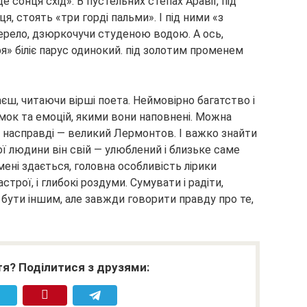
де сонця схід». В пустельних степах Аравії, під
 стоять «три горді пальми». І під ними «з
ерело, дзюркочучи студеною водою. А ось,
ря» біліє парус одинокий. під золотим променем
аєш, читаючи вірші поета. Неймовірно багатство і
умок та емоцій, якими вони наповнені. Можна
н насправді — великий Лермонтов. І важко знайти
ї людини він свій — улюблений і близьке саме
мені здається, головна особливість лірики
рої, і глибокі роздуми. Сумувати і радіти,
бути іншим, але завжди говорити правду про те,
я? Поділитися з друзями: