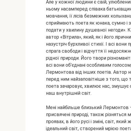
Але у кожної людини є свій, улюблени
ньому насамперед співака батьківщини
мовчання, її лісів безмежних колыханье,
сприймають поета як юнака, сумно і 
подати у хвилину душевної негоди». 
автор «Вітрила», який, як і його лірич
назустріч бурхливої стихії. І всі вони
спрага свободи і відчуття її недосяж
рідної природи. Його твори різноманіт
всі вони об’єднані особливим голосом
Лермонтова від інших поетів. Автор н
перед ним найзаповітніше з того, що 
поета зачаровує, хвилює нас, змушує 
наш внутрішній світ.
Мені найбільше близький Лермонтов — 
присвячені природі, також різняться м
проявах, в його русі і зміні, світ, як
ідеальний світ, створений мрією поета