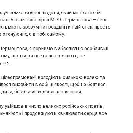
руч немає жодної людини, який міг і хотів би
ти є. Але читаєш вірші М. Ю. Лермонтова — і вас
кі вміють зрозуміти і розділити твій стан, просто
в оточуючих, а в тобі самому.
Ю. Лермонтова, я поринаю в абсолютно особливий
 тому, що твори поета не повчають, не
уття.
, цілеспрямовані, володіють сильною волею та
ілося виробити в собі ці якості, щоб не боятися
одити, боротися за досягнення цілей.
 увійшов в число великих російських поетів.
 тьмяніють і продовжують хвилювати серця все