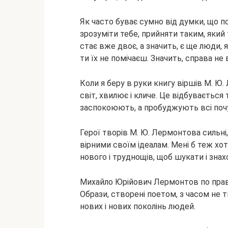
Як часто буває сумно від думки, що по
зрозуміти тебе, прийняти таким, який 
стає вже двоє, а значить, є ще люди, я
ти їх не помічаєш. Значить, справа не 
Коли я беру в руки книгу віршів М. 
світ, хвилює і кличе. Це відбувається
заспокоюють, а пробуджують всі поч
Герої творів М. Ю. Лермонтова сильні
вірними своїм ідеалам. Мені б теж хот
нового і труднощів, щоб шукати і знах
Михайло Юрійович Лермонтов по праву
Образи, створені поетом, з часом не
нових і нових поколінь людей.