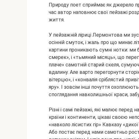
Природу поет сприймає як джерело прек
час автор наповнює свої пейзажі роз
життя.
У пейзажній ліриці Лермонтова ми зустр
осінній смуток, і жаль про що минає лі
картини проникають сумні нотки: ми 
смерек», і «тьмяний місяць», що перег
плаче» самотній старий скеля, сумую
вдалину. Але варто перегорнути сторін
вітерцю», і «конвалія сріблястий прив
яру». І зовсім інші почуття охоплюють
споглядання навколишньої краси, заб
Різні і самі пейзажі, які малює перед
країни і континенти, цікаві своєю не
«навколо лісистих гір» Кавказу «дикої
Або постає перед нами самотньо росте