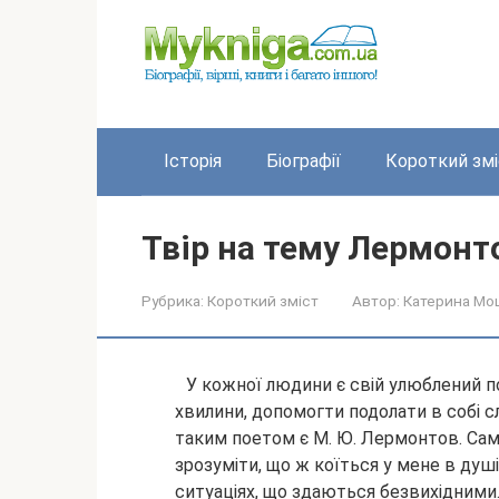
Перейти
до
вмісту
Історія
Біографії
Короткий змі
Твір на тему Лермонт
Рубрика:
Короткий зміст
Автор:
Катерина Мо
У кожної людини є свій улюблений п
хвилини, допомогти подолати в собі сл
таким поетом є М. Ю. Лермонтов. Саме
зрозуміти, що ж коїться у мене в душі
ситуаціях, що здаються безвихідними