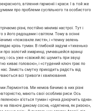
расного, втілення гармонії і краси. І в той же
думами про проблеми суспільного та особистого
ічаємо різні, постійно мінливі настрої. Тут і
то з його радощами і світлом. Тому в осінні
бачимо «пожовкле листя», і «темну зелень
лядає крізь туман. В глибокій задумі «тихенько
чи про золотий хмаринці, умчавшейся вранці
ку, і ось уже «свіжий ліс шумить при звуці
ітно киває головою», і «студений ключ грає по
 нас. Замість смутку приходить радість від
уваються всі тривоги і хвилювання.
 нами Лермонтов. Ми немов бачимо в них різні
повторністю, мають свої особливі риси. Ось
 пеленою» в’ється туман і «річка дзюрчить одна».
 на півночі дикому сосна, «одягнена, як ризою»,