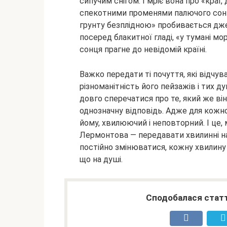
сипучим снігом. І мріє вона про «краї, 
спекотними променями палючого сонця,
грунту безплідною» пробивається дж
посеред блакитної гладі, «у тумані мо
сонця прагне до невідомій країні.
Важко передати ті почуття, які відчув
різноманітність його пейзажів і тих д
довго сперечатися про те, який же ві
однозначну відповідь. Адже для кожно
йому, хвилюючий і неповторний. І це, 
Лермонтова — передавати хвилинні наст
постійно змінюватися, кожну хвилину 
що на душі.
Сподобалася статт