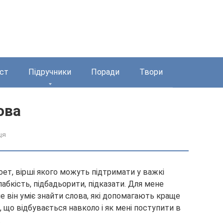
ст
Підручники
Поради
Твори
ова
ця
оет, вірші якого можуть підтримати у важкі
абкість, підбадьорити, підказати. Для мене
 він уміє знайти слова, які допомагають краще
,
що відбувається навколо і як мені поступити в
.