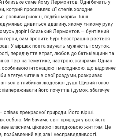
й і близьке саме йому Лермонтов. Одні бачать у
, котрий прославляє «її степів холодне
 розливи річок її, подібні морів». Інші
задумливо дивиться вдалину, якому «нікому руку
Комусь доріг і близький Лермонтов — бунтівний
ний герой, сам просить бурі, безстрашно рветься
 праві. У віршах поета звучать мужність і смуток,
ності, передчуття втрат, любов до батьківщини та
ні за Твір на темутике, настрою, жанрами. Однак
, особливою інтонацією і мелодикою, що відрізняє
іби втягує читача в свої роздуми, розкриває
таїться в глибинах людської душі. Щирий голос
співпереживати його почуттів і думок, збагачує
співак прекрасної природи. Його вірші,
іж собою. Ми бачимо світ природи у всіх його
ий живе власним, цікавою і загадковою життям. Це
, позбавлений від зла і несправедливості.