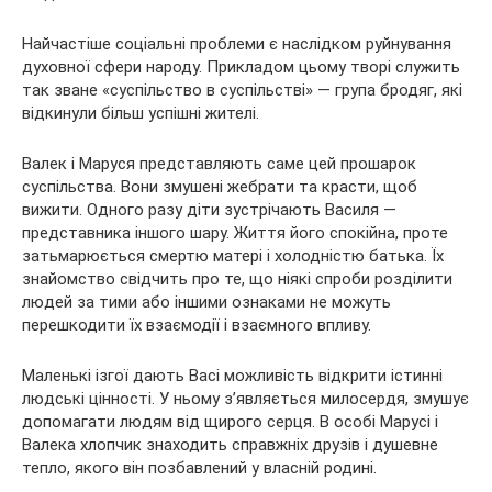
Найчастіше соціальні проблеми є наслідком руйнування
духовної сфери народу. Прикладом цьому творі служить
так зване «суспільство в суспільстві» — група бродяг, які
відкинули більш успішні жителі.
Валек і Маруся представляють саме цей прошарок
суспільства. Вони змушені жебрати та красти, щоб
вижити. Одного разу діти зустрічають Василя —
представника іншого шару. Життя його спокійна, проте
затьмарюється смертю матері і холодністю батька. Їх
знайомство свідчить про те, що ніякі спроби розділити
людей за тими або іншими ознаками не можуть
перешкодити їх взаємодії і взаємного впливу.
Маленькі ізгої дають Васі можливість відкрити істинні
людські цінності. У ньому з’являється милосердя, змушує
допомагати людям від щирого серця. В особі Марусі і
Валека хлопчик знаходить справжніх друзів і душевне
тепло, якого він позбавлений у власній родині.