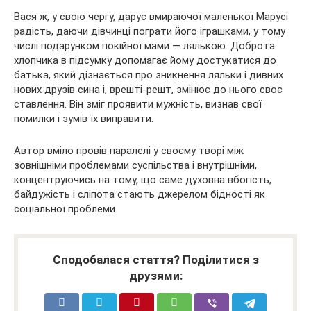
Вася ж, у свою чергу, дарує вмираючої маленької Марусі
радість, даючи дівчинці пограти його іграшками, у тому
числі подарунком покійної мами — лялькою. Доброта
хлопчика в підсумку допомагає йому достукатися до
батька, який дізнається про зникнення ляльки і дивних
нових друзів сина і, врешті-решт, змінює до нього своє
ставлення. Він зміг проявити мужність, визнав свої
помилки і зумів їх виправити.
Автор вміло провів паралелі у своєму творі між
зовнішніми проблемами суспільства і внутрішніми,
концентруючись на тому, що саме духовна вбогість,
байдужість і сліпота стають джерелом бідності як
соціальної проблеми.
Сподобалася стаття? Поділитися з
друзями: