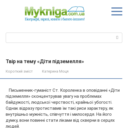
Перейти
до
вмісту
Пошук:
Твір на тему «Діти підземелля»
Короткий зміст
Катерина Моця
Письменник-гуманіст Ст. Короленка в оповіданні «Діти
підземелля» сконцентрував увагу на проблемах
байдужості, людської черствості, крайньої убогості.
Однак відразу протиставив їм такі риси характеру, як
внутрішньо мужність, співчуття і милосердя. На його
думку, вони
повинні стати ліками від скверни в серцях
людей.