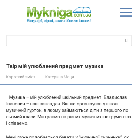
Перейти
до
вмісту
Пошук:
Твір мій улюблений предмет музика
Короткий зміст
Катерина Моця
Музика – мій улюблений шкільний предмет. Владислав
Іванович – наш викладач. Він же організував у школі
музичний гурток, в якому займаються діти з першого по
сьомий класи. Ми граємо на різних музичних інструментах
і співаємо.
Мені дуже подобається бувати у “музичної
скриньки”, як