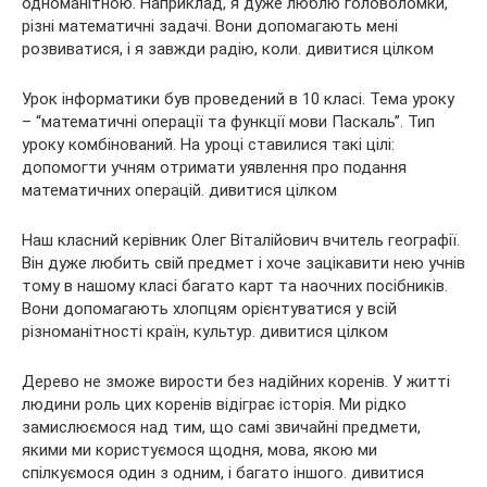
одноманітною. Наприклад, я дуже люблю головоломки,
різні математичні задачі. Вони допомагають мені
розвиватися, і я завжди радію, коли. дивитися цілком
Урок інформатики був проведений в 10 класі. Тема уроку
– “математичні операції та функції мови Паскаль”. Тип
уроку комбінований. На уроці ставилися такі цілі:
допомогти учням отримати уявлення про подання
математичних операцій. дивитися цілком
Наш класний керівник Олег Віталійович вчитель географії.
Він дуже любить свій предмет і хоче зацікавити нею учнів
тому в нашому класі багато карт та наочних посібників.
Вони допомагають хлопцям орієнтуватися у всій
різноманітності країн, культур. дивитися цілком
Дерево не зможе вирости без надійних коренів. У житті
людини роль цих коренів відіграє історія. Ми рідко
замислюємося над тим, що самі звичайні предмети,
якими ми користуємося щодня, мова, якою ми
спілкуємося один з одним, і багато іншого. дивитися