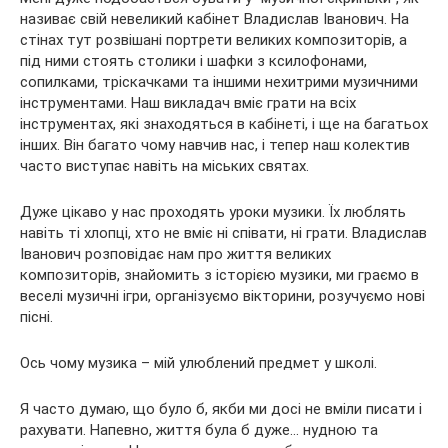
називає свій невеликий кабінет Владислав Іванович. На
стінах тут розвішані портрети великих композиторів, а
під ними стоять столики і шафки з ксилофонами,
сопилками, тріскачками та іншими нехитрими музичними
інструментами. Наш викладач вміє грати на всіх
інструментах, які знаходяться в кабінеті, і ще на багатьох
інших. Він багато чому навчив нас, і тепер наш колектив
часто виступає навіть на міських святах.
Дуже цікаво у нас проходять уроки музики. Їх люблять
навіть ті хлопці, хто не вміє ні співати, ні грати. Владислав
Іванович розповідає нам про життя великих
композиторів, знайомить з історією музики, ми граємо в
веселі музичні ігри, організуємо вікторини, розучуємо нові
пісні.
Ось чому музика – мій улюблений предмет у школі.
Я часто думаю, що було б, якби ми досі не вміли писати і
рахувати. Напевно, життя була б дуже… нудною та