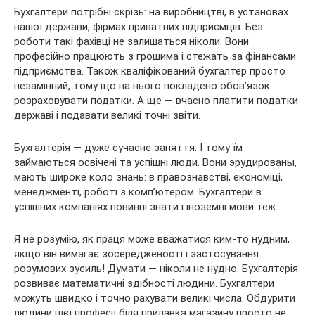
Бухгалтери потрібні скрізь: на виробництві, в установах
нашої
держави, фірмах приватних підприємців. Без
роботи такі фахівці не залишаться ніколи. Вони
професійно працюють з грошима і стежать за фінансами
підприємства. Також кваліфікований бухгалтер просто
незамінний, тому що на нього покладено обов’язок
розраховувати податки. А ще — вчасно платити податки
державі і подавати великі точні звіти.
Бухгалтерія — дуже сучасне заняття. І тому їм
займаються освічені та успішні люди. Вони эрудированы,
мають широке коло знань: в правознавстві, економіці,
менеджменті, роботі з комп’ютером. Бухгалтери в
успішних компаніях повинні знати і іноземні мови теж.
Я не розумію, як праця може вважатися ким-то нудним,
якщо він вимагає зосередженості і застосування
розумових зусиль! Думати — ніколи не нудно. Бухгалтерія
розвиває математичні здібності людини. Бухгалтери
можуть швидко і точно рахувати великі числа. Обдурити
людини цієї професії біля прилавка магазину просто не