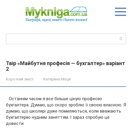
Перейти
до
вмісту
Пошук:
Твір «Майбутня професія — бухгалтер» варіант
2
Короткий зміст
Катерина Моця
Останнім часом я все більше ціную професію
бухгалтера. Думаю, що скоро зроблю її своєю власною. Я
думаю, що школярі дуже помиляються, коли вважають
бухгалтерію нудним заняттям. І зараз спробую це
довести.