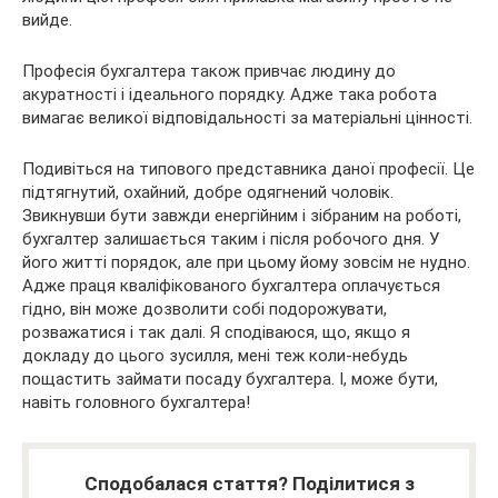
вийде.
Професія бухгалтера також привчає людину до
акуратності і ідеального порядку. Адже така робота
вимагає великої відповідальності за матеріальні цінності.
Подивіться на типового представника даної професії. Це
підтягнутий, охайний, добре одягнений чоловік.
Звикнувши бути завжди енергійним і зібраним на роботі,
бухгалтер залишається таким і після робочого дня. У
його житті порядок, але при цьому йому зовсім не нудно.
Адже праця кваліфікованого бухгалтера оплачується
гідно, він може дозволити собі подорожувати,
розважатися і так далі. Я сподіваюся, що, якщо я
докладу до цього зусилля, мені теж коли-небудь
пощастить займати посаду бухгалтера. І, може бути,
навіть головного бухгалтера!
Сподобалася стаття? Поділитися з