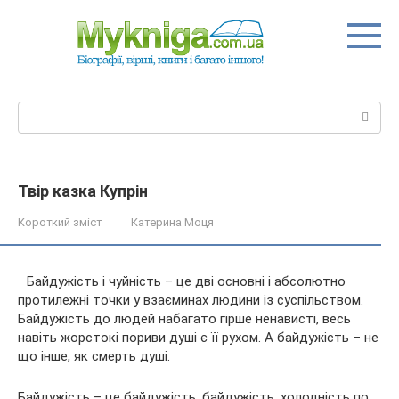
Перейти
до
вмісту
Пошук:
Твір казка Купрін
Короткий зміст
Катерина Моця
Байдужість і чуйність – це дві основні і абсолютно
протилежні точки у взаєминах людини із суспільством.
Байдужість до людей набагато гірше ненависті, весь
навіть жорстокі пориви душі є її рухом. А байдужість – не
що інше, як смерть душі.
Байдужість – це байдужість,
байдужість, холодність по