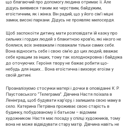
що благаючий про допомогу людина отримає її. Але
дідусь виявився таким же черствим, байдужим,
егоїстичним, як і жінка. Він радий, що у його сім’ї міцні
замки, високі паркани. Дідусь не проявляє милосердя.
Щоб заспокоїти дитину, мати розповідати їй казку про
сильних і гордих людей з блакитною кров’ю, які нікого не
боялися, всіх зневажали і поважали тільки самих себе.
Вона відносить себе і свою сім’ю до цих людей, вважає
себе кращим за інших, тому так холоднокровна і байдужа
до оточуючих. Героїня твору не бажає робити що-
небудь для інших…. Вона егоїстична і виховує егоїзм у
своїй дитині.
Проаналізуємо стосунки матері і дочки в оповіданні К. Р.
Паустовського “Телеграма”. Дівчина Настя поїхала в
Ленінград, щоб будувати кар’єру, і залишила свою маму в
село. Катерина Петрівна проживає свою старість в
будинку, побудованому її батьком – відомим
художником. Настя має посаду у спілці художників, тому
вона не може відвідувати стару матір. Дівчина навіть не