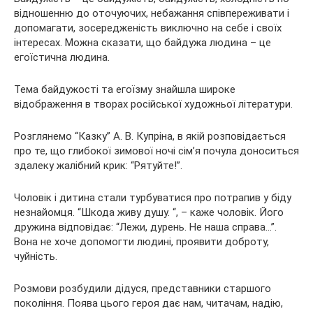
відношенню до оточуючих, небажання співпереживати і
допомагати, зосередженість виключно на себе і своїх
інтересах. Можна сказати, що байдужа людина – це
егоїстична людина.
Тема байдужості та егоїзму знайшла широке
відображення в творах російської художньої літератури.
Розглянемо “Казку” А. В. Купріна, в якій розповідається
про те, що глибокої зимової ночі сім’я почула доноситься
здалеку жалібний крик: “Рятуйте!”.
Чоловік і дитина стали турбуватися про потрапив у біду
незнайомця. “Шкода живу душу. “, – каже чоловік. Його
дружина відповідає: “Лежи, дурень. Не наша справа…”.
Вона не хоче допомогти людині, проявити доброту,
чуйність.
Розмови розбудили дідуся, представники старшого
покоління. Поява цього героя дає нам, читачам, надію,