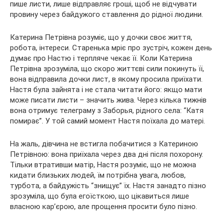
пише листи, лише відправляє гроші, щоб не відчувати
провину через байдужого ставлення до рідної людини.
Катерина Петрівна розуміє, що у дочки своє життя,
робота, інтереси. Старенька мріє про зустріч, кожен день
думає про Настю і терпляче чекає її. Коли Катерина
Петрівна зрозуміла, що скоро життєві сили покинуть її,
вона відправила дочки лист, в якому просила приїхати.
Настя була зайнята і не стала читати його: якщо мати
може писати листи – значить жива. Через кілька тижнів
вона отримує телеграму з Заборья, рідного села: “Катя
помирає”. У той самий момент Настя поїхала до матері.
На жаль, дівчина не встигла побачитися з Катериною
Петрівною: вона приїхала через два дні після похорону.
Тільки втративши матір, Настя розуміє, що не можна
кидати близьких людей, їм потрібна увага, любов,
турбота, а байдужість “знищує” їх. Настя занадто пізно
зрозуміла, що була егоїсткою, що цікавиться лише
власною кар’єрою, але прощення просити було пізно.