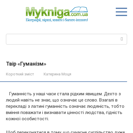
Перейти
до
вмісту
Пошук:
Твір «Гуманізм»
Короткий зміст
Катерина Моця
Гуманність у наші часи стала рідким явищем. Дехто з
людей навіть не знає, що означає це слово. Взагалі в
перекладі з латині гуманність означає людяність, тобто
вміння поважати і визнавати цінності людства, гідність
кожної особистості.
Щоб переконатися в тому, що сучасне
суспільство дуже