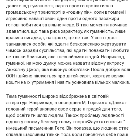
далеко від гуманності, варто просто проїхатися в
громадському транспорті в «годину пік», коли втомлені і
агресивно налаштовані один проти одного пасажири
готові побитися за вільне місце. В такі моменти починає
здаватися, що така риса характеру, як гуманність, лише
красива вигадка, і, на щастя, це не так. У світі і досі
залишилися особи, які здатні безкорисливо жертвувати
чимось заради суспільства, які здатні поважати і любити
не тільки близьких, але і незнайомих людей. Наприклад,
гуманної, на мою думку, можна назвати відому актрису
Акжєліну Джолі, яка виконує обов’язки Посла доброї волі
ООН і дійсно піклується про дітей-сиріт, жертвує великі
кошти на їх утримання і навіть усиновила кількох малюків.
Тема гуманності широко відображена в світовій
літературі. Наприклад, в оповіданні М, Горького «Давко»
головний герой вириває своє серце л грудей для того,
щоб освітити шлях людям. Також проблему людяності
підняв у своєму безсмертному творі «Фауст» геніальні™
німецький письменник Гете. Він показав, що людина стає
справді щасливим тільки тоді, коли присвячує себе праці