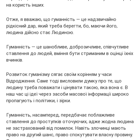
на користь інших.
Отже, я вважаю, що гуманність — це надзвичайно
рідкісний дар, який треба берегти, бо, маючи його,
людина дійсно стає Людиною.
Гуманність — це шанобливе, доброзичливе, співчутливе
ставлення до людей, вміння бути стриманим в оцінці їхніх
вчинків.
Розвиток гуманізму сягає своїм корінням у часи
Відродження. Саме тоді висловили думку про те, що
людину треба поважати і цінувати такою, яка вона є. В
наш час ці ідеї через засоби масової інформації широко
пропагують і політики, і зірки.
Гуманність, насамперед, передбачає поблажливе
ставлення до проступків оточуючих, адже жодна людина
не застрахований від помилок. Навіть злочинці мають
право на другий шанс, право спокутувати власну провину.