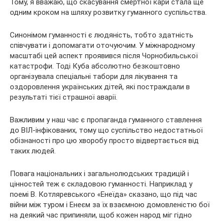
Тому, я вважаю, що скасування смертної кари стала ще
одним кроком на шляху розвитку гуманного суспільства.
Синонімом гуманності є людяність, тобто здатність
співчувати і допомагати оточуючим. У міжнародному
масштабі цей аспект проявився після Чорнобильської
катастрофи. Тоді Куба абсолютно безкоштовно
організувала спеціальні табори для лікування та
оздоровлення українських дітей, які постраждали в
результаті тієї страшної аварії.
Важливим у наш час є пропаганда гуманного ставлення
до ВІЛ-інфікованих, тому що суспільство недостатньої
обізнаності про цю хворобу просто відвертається від
таких людей.
Повага національних і загальнолюдських традицій і
цінностей теж є складовою гуманності. Наприклад у
поемі В. Котляревського «Енеїда» сказано, що під час
війни між туром і Енеєм за їх взаємною домовленістю бої
на деякий час припиняли, щоб кожен народ міг гідно