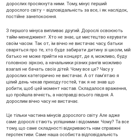
дорослих просякнута ними. Тому, мінус перший
дорослого світу – відповідальність за все, і як наслідок,
постійне занепокоєння.
З першого мінуса випливає другий. Дорослі освоюють
тайм-менеджмент. Хто не знає, це мистецтво керувати
своїм часом. Так от, їм вічно не вистачає часу, батьки
сваряться про те, хто буде забирати дитину зі школи, мій
батько не може прийти на концерт, де я, можливо, буду
головною зіркою, а начальники різних рангів можливо
взагалі не бачать своїх дітей. Чому все це? Часу у
дорослих категорично не вистачає. А от пам’ятаю я
цілий день чекав приходу гостей, так я не знав що
робити, щоб цей момент настав. Складалося враження,
що пройшла вічність, а насправді всього півдня. А
дорослим вічно часу не вистачає.
Це тільки частина мінусів дорослого світу. Але адже
саме дорослі стають успішними і відомими. Чому? Та все
тому, що саме складності відкривають нам справжні
перспективи. Саме наша особиста відповідальність