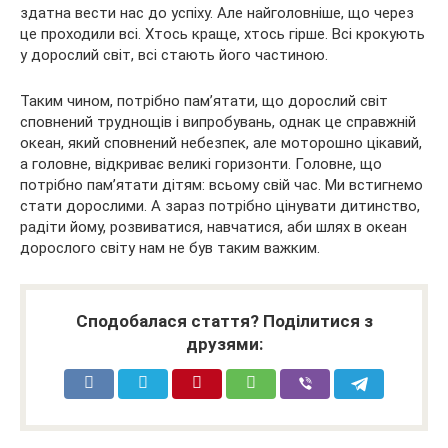
здатна вести нас до успіху. Але найголовніше, що через
це проходили всі. Хтось краще, хтось гірше. Всі крокують
у дорослий світ, всі стають його частиною.
Таким чином, потрібно пам’ятати, що дорослий світ
сповнений труднощів і випробувань, однак це справжній
океан, який сповнений небезпек, але моторошно цікавий,
а головне, відкриває великі горизонти. Головне, що
потрібно пам’ятати дітям: всьому свій час. Ми встигнемо
стати дорослими. А зараз потрібно цінувати дитинство,
радіти йому, розвиватися, навчатися, аби шлях в океан
дорослого світу нам не був таким важким.
Сподобалася стаття? Поділитися з
друзями: