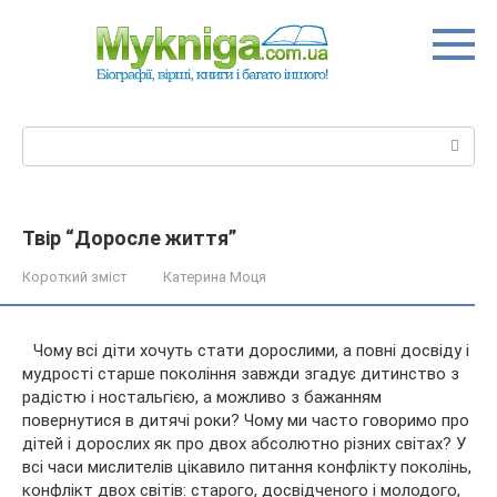
Перейти
до
вмісту
Пошук:
Твір “Доросле життя”
Короткий зміст
Катерина Моця
Чому всі діти хочуть стати дорослими, а повні досвіду і
мудрості старше покоління завжди згадує дитинство з
радістю і ностальгією, а можливо з бажанням
повернутися в дитячі роки? Чому ми часто говоримо про
дітей і дорослих як про двох абсолютно різних світах? У
всі часи
мислителів цікавило питання конфлікту поколінь,
конфлікт двох світів: старого, досвідченого і молодого,