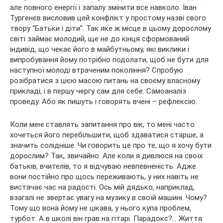
але повного енергії і запалу змінити все навколо. Іван
Тургенєв висловив цей конфлікт у простому назві свого
твору “Батьки і діти”. Так яке ж місце в цьому дорослому
світі займає молодий, ще не до кінця сформований
індивід, що чекає його в майбутньому, які виклики і
випробування йому потрібно подолати, щоб не бути для
наступної молоді втраченим покоління? Спробую
розібратися з цією масою питань на своєму власному
прикладі, і в першу чергу сам для себе. Самоаналіз
проведу. Або як пишуть і говорять вчені – рефлексію.
Коли мені ставлять запитання про вік, то мені часто
хочеться його перебільшити, щоб здаватися старше, а
значить солідніше. Чи говорить це про те, що я хочу бути
дорослим? Так, звичайно. Але коли я дивлюся на своїх
батьків, вчителів, то я відчуваю невпевненість. Адже
вони постійно про щось переживають, у них навіть не
вистачає час на радості. Ось мій дядько, наприклад,
взагалі не звертає увагу на музику в своїй машині. Чому?
Тому що вона йому не цікава, у нього купа проблем,
турбот. А в школі він грав на гітарі. Парадокс?… Життя