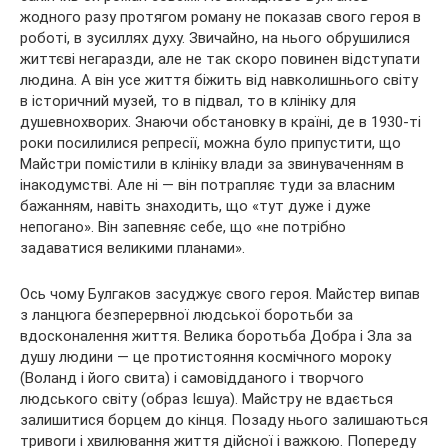
жодного разу протягом роману не показав свого героя в
роботі, в зусиллях духу. Звичайно, на нього обрушилися
життєві негаразди, але не так скоро повинен відступати
людина. А він усе життя біжить від навколишнього світу
в історичний музей, то в підвал, то в клініку для
душевнохворих. Знаючи обстановку в країні, де в 1930-ті
роки посилилися репресії, можна було припустити, що
Майстри помістили в клініку влади за звинуваченням в
інакодумстві. Але ні — він потрапляє туди за власним
бажанням, навіть знаходить, що «тут дуже і дуже
непогано». Він запевняє себе, що «не потрібно
задаватися великими планами».
Ось чому Булгаков засуджує свого героя. Майстер випав
з ланцюга безперервної людської боротьби за
вдосконалення життя. Велика боротьба Добра і Зла за
душу людини — це протистояння космічного мороку
(Воланд і його свита) і самовідданого і творчого
людського світу (образ Ієшуа). Майстру не вдається
залишитися борцем до кінця. Позаду нього залишаються
тривоги і хвилювання життя дійсної і важкою. Попереду