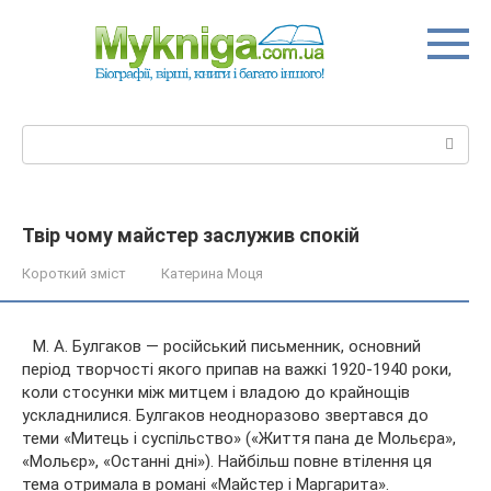
Перейти
до
вмісту
Пошук:
Твір чому майстер заслужив спокій
Короткий зміст
Катерина Моця
М. А. Булгаков — російський письменник, основний
період творчості якого припав на важкі 1920-1940 роки,
коли стосунки між митцем і владою до крайнощів
ускладнилися. Булгаков неодноразово звертався до
теми «Митець і суспільство» («Життя пана де Мольєра»,
«Мольєр», «Останні
дні»). Найбільш повне втілення ця
тема отримала в романі «Майстер і Маргарита».