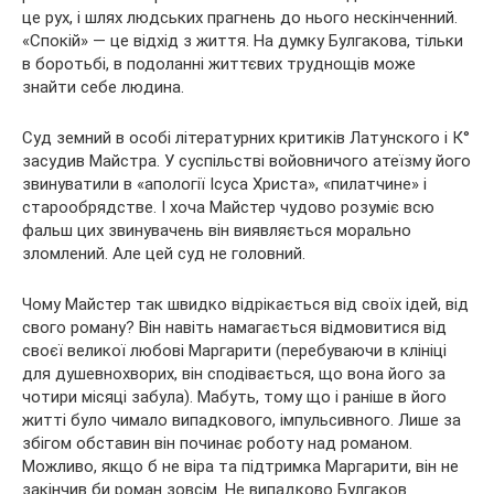
це рух, і шлях людських прагнень до нього нескінченний.
«Спокій» — це відхід з життя. На думку Булгакова, тільки
в боротьбі, в подоланні життєвих труднощів може
знайти себе людина.
Суд земний в особі літературних критиків Латунского і К°
засудив Майстра. У суспільстві войовничого атеїзму його
звинуватили в «апології Ісуса Христа», «пилатчине» і
старообрядстве. І хоча Майстер чудово розуміє всю
фальш цих звинувачень він виявляється морально
зломлений. Але цей суд не головний.
Чому Майстер так швидко відрікається від своїх ідей, від
свого роману? Він навіть намагається відмовитися від
своєї великої любові Маргарити (перебуваючи в клініці
для душевнохворих, він сподівається, що вона його за
чотири місяці забула). Мабуть, тому що і раніше в його
житті було чимало випадкового, імпульсивного. Лише за
збігом обставин він починає роботу над романом.
Можливо, якщо б не віра та підтримка Маргарити, він не
закінчив би роман зовсім. Не випадково Булгаков