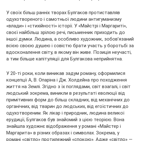
У своїх більш ранніх творах Булгаков протиставляв
одухотвореного і самотньої людини антигуманизму
«влади» і «стихійності» історії. У «Майстрі і Маргариті»,
своєї найбільш зрілою речі, письменник приходить до
іншої думки. Людина, а особливо художник, зобов’язаний
всією своєю душею і совістю брати участь у боротьбі за
вдосконалення світу, в якому він живе. Позиція неучасті,
а тим більше капітуляції для Булгакова неприйнятна.
У 20-ті роки, коли виникав задум роману, оформилися
концепції А, В. Опаріна і Дж. Холдейна про походження
життя на Землі. Згідно з їх поглядами, світ взагалі, і світ
людський зокрема, виникли в результаті еволюції від
примітивних форм до більш складних, від механічних до
органічних, від тварин до людських, від егоїстичних до
одухотвореним. Як лікар і природник, людина великої
ерудиції, Булгаков був знайомий з цією теорією. Вона
знайшла художнє відображення у романі «Майстер і
Маргарита» в різних образах і символах. Зокрема, у
романі «світло» протилежний «спокою». Адже «світло» —