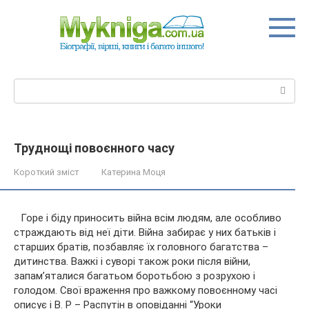
Перейти
до
вмісту
Пошук:
Труднощі повоєнного часу
Короткий зміст
Катерина Моця
Горе і біду приносить війна всім людям, але особливо
страждають від неї діти. Війна забирає у них батьків і
старших братів, позбавляє їх головного багатства –
дитинства. Важкі і суворі також роки після війни,
запам’яталися багатьом боротьбою з розрухою і
голодом. Свої
враження про важкому повоєнному часі
описує і В. Р – Распутін в оповіданні “Уроки