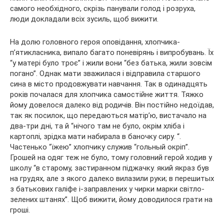
самого необхідного, скрізь панували голод і розруха,
люди докладали всіх зусиль, щоб вижити.
На долю головного героя оповідання, хлопчика-
п’ятикласника, випало багато поневірянь і випробувань. Їх
“у матері було троє” і жили вони “без батька, жили зовсім
погано”. Однак мати зважилася і відправила старшого
сина в місто продовжувати навчання. Так в одинадцять
років почалася для хлопчика самостійне життя. Тяжко
йому довелося далеко від родичів. Він постійно недоїдав,
так як посилок, що передаються матір’ю, вистачало на
два-три дні, та й “нічого там не було, окрім хліба і
картоплі, зрідка мати набирала в баночку сиру. “.
Частенько “їжею” хлопчику служив “гольный окріп”.
Грошей на одяг теж не було, тому головний герой ходив у
школу “в старому, застиранном піджачку. який якраз був
на грудях, але з якого далеко вилазили руки; в перешитых
з батькових галіфе і-заправлених у чирки марки світло-
зелених штанях”. Щоб вижити, йому доводилося грати на
гроші.