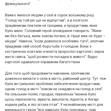
французького”.
Важко жилося людям у селі в сорок восьмому році.
“Голод на той рік ще не відпустив”, а в колгоспі
працівникам платили не грошима, а продуктами, яких
було мало. Головний герой оповідання говорить: “Жили
ми без батька, жили зовсім погано, в. гірше вже не буде –
нікуди”. Навесні, “коли довелося особливо туго”, хлопчик
придумав свій спосіб боротьби з голодом. Вони з
сестричкою ковтали оченята пророслої картоплі і зерна
жита і вівса, “щоб розвести посадки в животі”. Відро
картоплі здавалося справжнім багатством.
Для того щоб продовжити навчання, хлопчикові
довелося виїхати з села в місто, районний центр. Тут теж
була актуальною проблема забезпечення продуктами,
однак голод в місті “зовсім не скидався на голод в селі”.
На сільських полях, городах, перелісках “можна було
щось перехопити, зірвати, викопати, підняти, в Ангарі
ходила риба, в лісі літала птах”. У незнайомому місті для
маленького героя “все навколо було порожньо: чужі