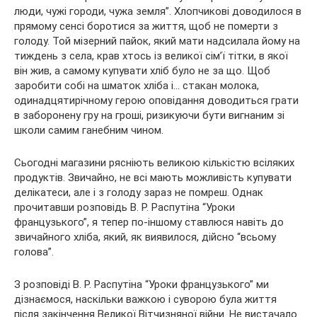
люди, чужі городи, чужа земля”. Хлопчикові доводилося в
прямому сенсі боротися за життя, щоб не померти з
голоду. Той мізерний пайок, який мати надсилала йому на
тиждень з села, крав хтось із великої сім’ї тітки, в якої
він жив, а самому купувати хліб було не за що. Щоб
заробити собі на шматок хліба і… стакан молока,
одинадцятирічному герою оповідання доводиться грати
в заборонену гру на гроші, ризикуючи бути вигнаним зі
школи самим ганебним чином.
Сьогодні магазини рясніють великою кількістю всіляких
продуктів. Звичайно, не всі мають можливість купувати
делікатеси, але і з голоду зараз не помреш. Однак
прочитавши розповідь В. Р. Распутіна “Уроки
французького”, я тепер по-іншому ставлюся навіть до
звичайного хліба, який, як виявилося, дійсно “всьому
голова”.
З розповіді В. Р. Распутіна “Уроки французького” ми
дізнаємося, наскільки важкою і суворою була життя
після закінчення Великої Вітчизняної війни. Не вистачало