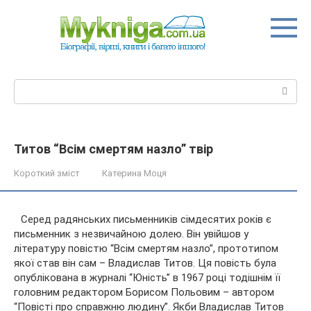
Перейти
до
вмісту
Пошук:
Титов “Всім смертям назло” твір
Короткий зміст
Катерина Моця
Серед радянських письменників сімдесятих років є
письменник з незвичайною долею. Він увійшов у
літературу повістю “Всім смертям назло”, прототипом
якої став він сам – Владислав Титов. Ця повість була
опублікована в журналі “Юність” в 1967 році тодішнім її
головним
редактором Борисом Польовим – автором
“Повісті про справжню людину”. Якби Владислав Титов