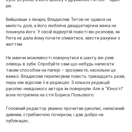
рік.
Вийшовши з лікарні, Владислав Титов не здався на
милість долі, а його любляча двадцятирічна жінка не
покинула його. У своїй відвертій повісті він розповів, як
Рита не дала йому почати спиватися, звести рахунки з
життям.
Не маючи можливості повернутися в шахту, він узяв
олівець в зуби. Спробуйте самі що-небудь написати
таким способом на папері – зрозумієте, наскільки це
важко. Владислав переписував повість тринадцять разів,
перш ніж відіслав її в редакцію. З кількох редакцій
рукопис невідомого автора їм повернули. Але в “Юності”
вона потрапила на стіл Бориса Польового.
Головний редактор уважно прочитав рукопис, написаний
дивним, стрибаючою почерком, і дав добро на
публікацію…