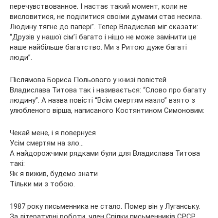
перечувствованное. І настає такий момент, коли не
висловитися, не поділитися своїми думами стає несила.
Людину тягне до папері”. Тепер Владислав міг сказати:
“Друзів у нашої сім’ї багато і ніщо не може замінити це
наше найбільше багатство. Ми з Ритою дуже багаті
люди”.
Післямова Бориса Польового у книзі повістей
Владислава Титова так і називається: “Слово про багату
людину”. А назва повісті “Всім смертям назло” взято з
улюбленого вірша, написаного Костянтином Симоновим:
Чекай мене, і я повернуся
Усім смертям на зло…
А найдорожчими рядками були для Владислава Титова
такі:
Як я вижив, будемо знати
Тільки ми з тобою.
1987 року письменника не стало. Помер він у Луганську.
За літературні роботи, член Спілки письменників СРСР,