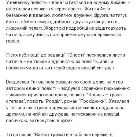
У невелику повість – вона читається на одному диханні –
вмістилася вся життя героя повісті. Життя його
безмежно відданою, люблячої дружини, хірурга, витягує
його з обіймів смерті, доброго друга зустрінутого в…
лікарняній палаті. Жорстокі подробиці не відштовхують
читача, а змушують по-справжньому співпереживати
герою.
Після публікації до редакції “Юності” посипалися листи
читачів – не тільки з вдячністю за повість, але і з
проханнями дати життєвий рада у важкій ситуації.
Владислав Титов, розповівши про свою долю, не став
автором єдиної повісті – відбувся справжній письменник:
з’явилися ліричні оповідання, повість “Ковиль – трава
степова”, повість “Розділ”, роман “Прохідники”. З’явилася
у Титова електрична друкарська машинка, подарована
друзями, на якій він друкував, натискаючи на клавіші
паличкою, затиснутою в зубах.
Тітов писав: “Важко тримати в собі все пережите,