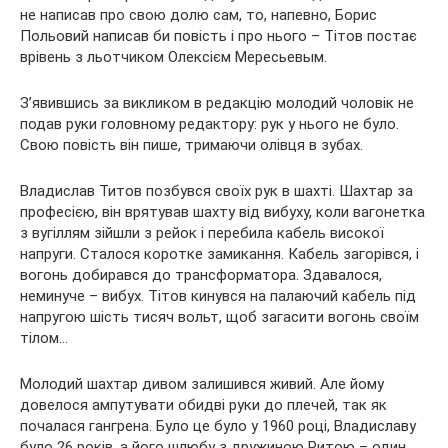
не написав про свою долю сам, то, напевно, Борис
Польовий написав би повість і про нього – Тітов постає
врівень з льотчиком Олексієм Мересьевым.
З’явившись за викликом в редакцію молодий чоловік не
подав руки головному редактору: рук у нього не було.
Свою повість він пише, тримаючи олівця в зубах.
Владислав Титов позбувся своїх рук в шахті. Шахтар за
професією, він врятував шахту від вибуху, коли вагонетка
з вугіллям зійшли з рейок і перебила кабель високої
напруги. Сталося коротке замикання. Кабель загорівся, і
вогонь добирався до трансформатора. Здавалося,
неминуче – вибух. Тітов кинувся на палаючий кабель під
напругою шість тисяч вольт, щоб загасити вогонь своїм
тілом…
Молодий шахтар дивом залишився живий. Але йому
довелося ампутувати обидві руки до плечей, так як
почалася гангрена. Було це було у 1960 році, Владиславу
було 26 років, а його шлюбу з дружиною Ритою – один