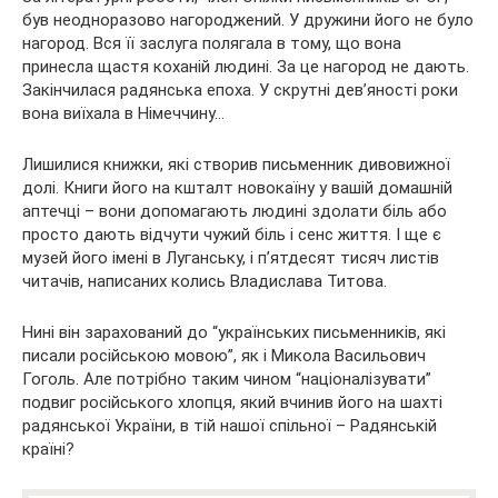
був неодноразово нагороджений. У дружини його не було
нагород. Вся її заслуга полягала в тому, що вона
принесла щастя коханій людині. За це нагород не дають.
Закінчилася радянська епоха. У скрутні дев’яності роки
вона виїхала в Німеччину…
Лишилися книжки, які створив письменник дивовижної
долі. Книги його на кшталт новокаїну у вашій домашній
аптечці – вони допомагають людині здолати біль або
просто дають відчути чужий біль і сенс життя. І ще є
музей його імені в Луганську, і п’ятдесят тисяч листів
читачів, написаних колись Владислава Титова.
Нині він зарахований до “українських письменників, які
писали російською мовою”, як і Микола Васильович
Гоголь. Але потрібно таким чином “націоналізувати”
подвиг російського хлопця, який вчинив його на шахті
радянської України, в тій нашої спільної – Радянській
країні?