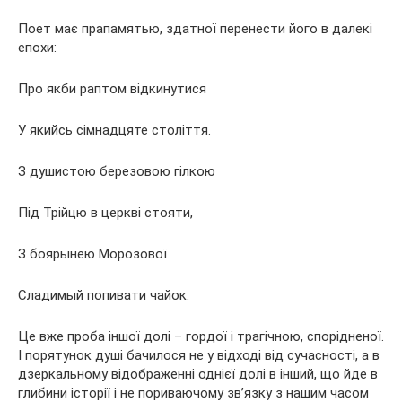
Поет має прапамятью, здатної перенести його в далекі
епохи:
Про якби раптом відкинутися
У якийсь сімнадцяте століття.
З душистою березовою гілкою
Під Трійцю в церкві стояти,
З боярынею Морозової
Сладимый попивати чайок.
Це вже проба іншої долі – гордої і трагічною, спорідненої.
І порятунок душі бачилося не у відході від сучасності, а в
дзеркальному відображенні однієї долі в інший, що йде в
глибини історії і не пориваючому зв’язку з нашим часом