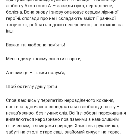
любов у Ахматової А. – завжди гірка, нерозділене,
болісна. Вона знову і знову опановує серцем ліричної
героїні, спогади про неї і складають зміст її ранньої
творчості, роблять її долю непересічної, не схожою на
інші:
Важка ти, любовна пам’ять!
Мені в диму твоєму співати і горіти,
А іншим це – тільки полум’я,
Щоб остиглу душу гріти.
Сповідаючись у перипетіях нерозділеного кохання,
поетеса одночасно сповідається в любові до світу –
ненав’язливо, без гучних слів. Всі її любовні переживання
виявляються нерозривно пов’язаними з навколишнім
оточенням, з явищами природи. Хлыстик і рукавичка,
забуті на столі, старе саші, знайомий силует на терасі,