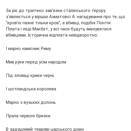
За рік до трагічної зав’язки сталінського терору
з’являється у віршах Ахматової А. нагадування про те, що
“кров’ю пахне тільки кров”, а вбивці, подібні Понтія
Пілата і леді Макбет, у всі часи будуть іменуватися
вбивцями. Історична відплата невідворотно:
І марно намісник Риму
Мив руки перед усім народом
Під зловіщі крики черні;
І шотландська королева
Марно з вузьких долонь
Прала червоні бризки
В задушливій темряві царського дому.