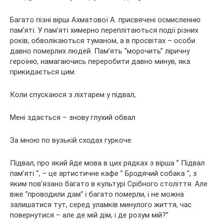
Багато пізні вірші Ахматової А. присвячені осмисленню
пам’яті. У пам’яті химерно переплітаються події різних
років, обволікаються туманом, а в просвітах – особи
давно померлих людей. Пам’ять “морочить” ліричну
героїню, намагаючись переробити давно минув, яка
прикидається цим:
Коли спускаюся з ліхтарем у підвал,
Мені здається – знову глухий обвал
За мною по вузькій сходах гуркоче.
Підвал, про який йде мова в цих рядках з вірша ” Підвал
пам’яті “, – це артистичне кафе ” Бродячий собака “, з
яким пов’язано багато в культурі Срібного століття. Але
вже “проводили дам” і багато померли, і не можна
залишатися тут, серед уламків минулого життя, час
повернутися – але де мій дім, і де розум мій?”