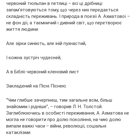
червоний тюльпан в петлиці – всі ці дрібниці
запам’ятовуються тому, що через них передається
складність переживань. І природа в поезії А. Ахматової –
не фон дії, а таємничий і дивний світ, що перетворює
життя людини:
Але зірки синіють, але іній пухнастий,
І кожна зустріч чудесней,
А в Біблії червоний кленовий лист
Закладений на Пісні Піснею.
“Чим глибше зачерпнеш, тим загальне всім, більш
знайомим і рідніше”, – говорив Л. Н. Толстой.
Заглиблюючись в особисті переживання, А. Ахматова не
могла не говорити про долю покоління, на чию долю
випали важкі часи – війни, революції, соціальні
катаклізми: