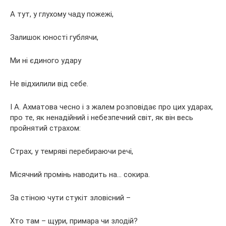
А тут, у глухому чаду пожежі,
Залишок юності гублячи,
Ми ні єдиного удару
Не відхилили від себе.
І А. Ахматова чесно і з жалем розповідає про цих ударах,
про те, як ненадійний і небезпечний світ, як він весь
пройнятий страхом:
Страх, у темряві перебираючи речі,
Місячний промінь наводить на… сокира.
За стіною чути стукіт зловісний –
Хто там – щури, примара чи злодій?