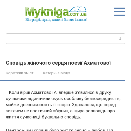
Перейти
до
вмісту
Пошук:
Сповідь жіночого серця поезії Ахматової
Короткий зміст
Катерина Моця
Коли вірші Ахматової А. вперше з’явилися в друку,
сучасники відзначили якусь особливу безпосередність,
майже дневниковость її творів. Здавалося, що перед
читачем не поетичний збірник, а щира розповідь про
життя сучасниці, буквально сповідь.
Центром цієї сповіді було
життя серця – любов. Ця