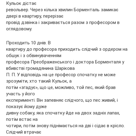
Кульок дістає
револьвер. Через кілька хвилин Борменталь замикає
двері в квартиру, перерізає
провід дзвінка і закривається разом з професором в
оглядовому.
Проходить 10 днів. В
квартиру до професора приходить слідчий з ордером на
обшук і з обвинуваченням
професора Преображенського і доктора Борменталя у
вбивстві громадянина Шарікова
П. П. У відповідь на це професор спочатку не може
зрозуміти, хто такий Кульок, а
потім «згадує», що це, можливо, той пес, який брав
участь у його
експерименті. Він запевняє слідчого, що пес живий, і
показує йому дуже
дивну собаку, яка спочатку йде на двох задніх лапах,
потім встає на
чотири, потім знову піднімається на дві і сідає в крісло.
Слідчий втрачає