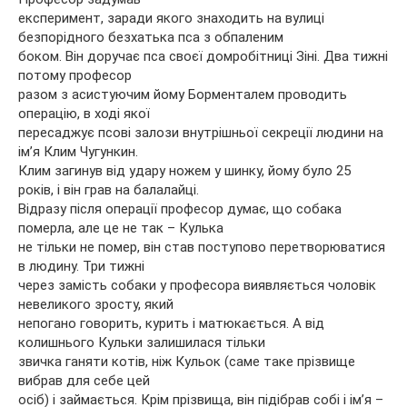
експеримент, заради якого знаходить на вулиці
безпорідного безхатька пса з обпаленим
боком. Він доручає пса своєї домробітниці Зіні. Два тижні
потому професор
разом з асистуючим йому Борменталем проводить
операцію, в ході якої
пересаджує псові залози внутрішньої секреції людини на
ім’я Клим Чугункин.
Клим загинув від удару ножем у шинку, йому було 25
років, і він грав на балалайці.
Відразу після операції професор думає, що собака
померла, але це не так – Кулька
не тільки не помер, він став поступово перетворюватися
в людину. Три тижні
через замість собаки у професора виявляється чоловік
невеликого зросту, який
непогано говорить, курить і матюкається. А від
колишнього Кульки залишилася тільки
звичка ганяти котів, ніж Кульок (саме таке прізвище
вибрав для себе цей
осіб) і займається. Крім прізвища, він підібрав собі і ім’я –