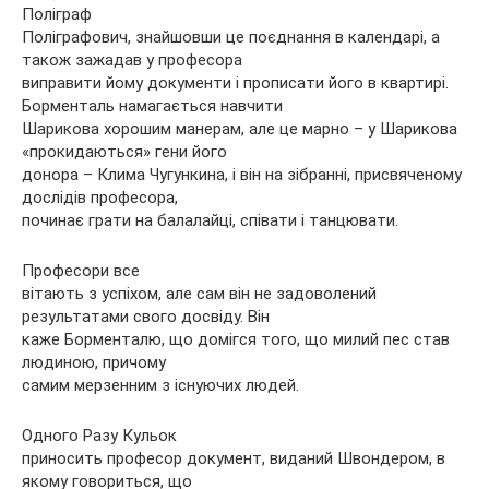
Поліграф
Поліграфович, знайшовши це поєднання в календарі, а
також зажадав у професора
виправити йому документи і прописати його в квартирі.
Борменталь намагається навчити
Шарикова хорошим манерам, але це марно – у Шарикова
«прокидаються» гени його
донора – Клима Чугункина, і він на зібранні, присвяченому
дослідів професора,
починає грати на балалайці, співати і танцювати.
Професори все
вітають з успіхом, але сам він не задоволений
результатами свого досвіду. Він
каже Борменталю, що домігся того, що милий пес став
людиною, причому
самим мерзенним з існуючих людей.
Одного Разу Кульок
приносить професор документ, виданий Швондером, в
якому говориться, що