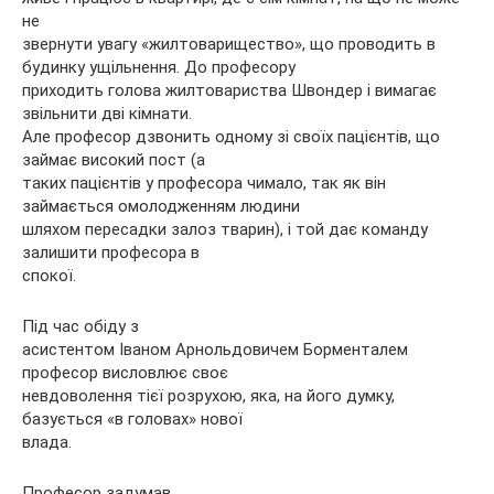
не
звернути увагу «жилтоварищество», що проводить в
будинку ущільнення. До професору
приходить голова жилтовариства Швондер і вимагає
звільнити дві кімнати.
Але професор дзвонить одному зі своїх пацієнтів, що
займає високий пост (а
таких пацієнтів у професора чимало, так як він
займається омолодженням людини
шляхом пересадки залоз тварин), і той дає команду
залишити професора в
спокої.
Під час обіду з
асистентом Іваном Арнольдовичем Борменталем
професор висловлює своє
невдоволення тієї розрухою, яка, на його думку,
базується «в головах» нової
влада.
Професор задумав