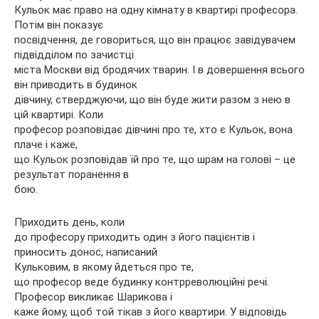
Кульок має право на одну кімнату в квартирі професора.
Потім він показує
посвідчення, де говориться, що він працює завідувачем
підвідділом по зачистці
міста Москви від бродячих тварин. І в довершення всього
він приводить в будинок
дівчину, стверджуючи, що він буде жити разом з нею в
цій квартирі. Коли
професор розповідає дівчині про те, хто є Кульок, вона
плаче і каже,
що Кульок розповідав їй про те, що шрам на голові – це
результат поранення в
бою.
Приходить день, коли
до професору приходить один з його пацієнтів і
приносить донос, написаний
Кульковим, в якому йдеться про те,
що професор веде будинку контрреволюційні речі.
Професор викликає Шарикова і
каже йому, щоб той тікав з його квартири. У відповідь