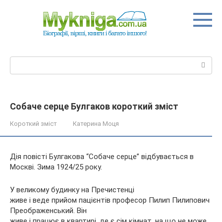
Перейти
до
вмісту
Пошук:
Собаче серце Булгаков короткий зміст
Короткий зміст
Катерина Моця
Дія повісті Булгакова “Собаче серце” відбувається в
Москві. Зима 1924/25 року.
У великому будинку на Пречистенці
живе і веде прийом пацієнтів професор Пилип Пилипович
Преображенський. Він
живе і працює в квартирі, де є сім кімнат, на що не може