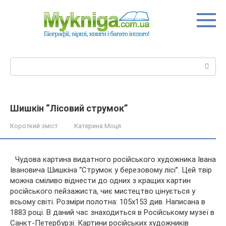
Перейти
до
вмісту
Пошук:
Шишкін “Лісовий струмок”
Короткий зміст
Катерина Моця
Чудова картина видатного російського художника Івана
Івановича Шишкіна “Струмок у березовому лісі”. Цей твір
можна сміливо віднести до одних з кращих картин
російського пейзажиста, чиє мистецтво цінується у
всьому світі. Розміри полотна: 105х153 див. Написана в
1883 році. В
даний час знаходиться в Російському музеї в
Санкт-Петербурзі. Картини російських художників