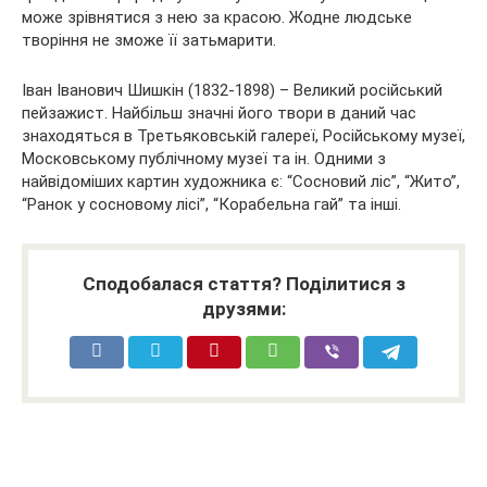
може зрівнятися з нею за красою. Жодне людське
творіння не зможе її затьмарити.
Іван Іванович Шишкін (1832-1898) – Великий російський
пейзажист. Найбільш значні його твори в даний час
знаходяться в Третьяковській галереї, Російському музеї,
Московському публічному музеї та ін. Одними з
найвідоміших картин художника є: “Сосновий ліс”, “Жито”,
“Ранок у сосновому лісі”, “Корабельна гай” та інші.
Сподобалася стаття? Поділитися з
друзями: