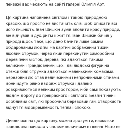
пейзажі вас чекають на сайті галереї Олімпія Арт.
Ця картина наповнена світлом і такою природною
красою, що просто не вистачить слів, щоб описати всі
його пишність. Іван Шишкін зумів зловити красу природи,
він відчував її дух, ритм її життя. Іван Шишкін бачив у
природі щось таке, що дано бачити лише самим
обдарованим людям. На картині зображений тихий
лісовий струмок, через який перекинутий саморобний
дерев’яний місток, дерева, які здаються такими
великими і грандіозними, що… дві людські фігури на
стежці біля струмка здаються маленькими комахами.
Березовий ліс став величезними і непроникними стінами.
Вони йдуть рівно вздовж струмка і далеко
розкриваються великим простором, ніби самі показують
людям дорогу до прекрасного і світлого. Безліч тіней і
особливий світ, які просочили березовий гай, створюють
відчуття відокремленості, тепла і спокою.
Дивлячись на цю картину, можна зрозуміти, наскільки
грандіозна природа у своєму величному втіленні. Ніщо не