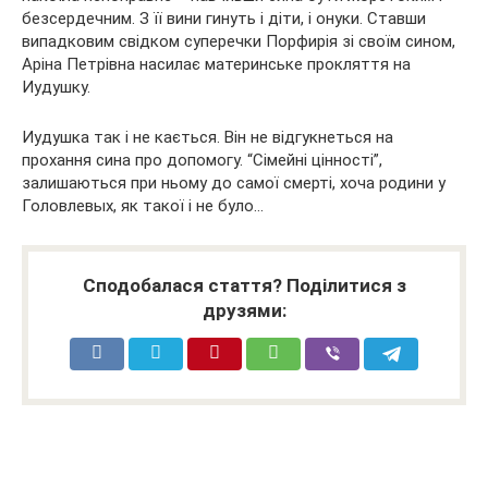
безсердечним. З її вини гинуть і діти, і онуки. Ставши
випадковим свідком суперечки Порфирія зі своїм сином,
Аріна Петрівна насилає материнське прокляття на
Иудушку.
Иудушка так і не кається. Він не відгукнеться на
прохання сина про допомогу. “Сімейні цінності”,
залишаються при ньому до самої смерті, хоча родини у
Головлевых, як такої і не було…
Сподобалася стаття? Поділитися з
друзями: