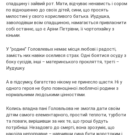
спадщину і зайвий рот. Мати, відчуває ненависть і сором
по відношенню до своїх дітей, сини, що просять
милостині у свого корисливого батька. Иудушка,
заволодівши всім спадщиною, намагається привласнити
собі останнє, що є Аріни Петрівни, її чортопхайку з
кіньми.
У “родині” Головлевых немає місця любові і радості,
замість них навіки оселився страх. Одні боятися осуду з
боку сусідів, інші – материнського прокляття, треті –
Иудушку.
А в підсумку, багатство нікому не принесло щастя. Ні у
одного героя не було повноцінної люблячої родини з
нормальними людськими цінностями.
Колись владна пані Головльова не змогла дати своїм
дітям самого елементарного, простий теплоти, турботи
та поваги, вирішивши за них те, що гроші будуть
потрібніші. Незадовго до смерті, вона зрозуміє, що
накоїла непоправне – навчивши сина бути жорстоким і