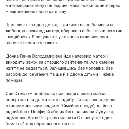
материнських почуттів. Бариня мала тільки один інтерес
– накопичення свого капіталу.
Троє синів та одна дочка, з дитинства не бачивши ні
любові, ні ласки від матері, вбирали в себе тільки негатив
і жадібність. В результаті у кожного склалися свої
цінності і поняття в житті.
Дочка Ганна Володимирівна йде наперекір матері і
виходить заміж за старшого лейтенанта. Але сімейне
життя не задається. Залишившись без чоловіка, без
засобів до існування, та ще й з двома дітьми – жінка
помирає.
Син Степан – позбавляється всього свого майна і
повертається до матері в садибу. По волі випадку, він
стає мимовільним свідком “Сімейного суду”, де його
рідний брат Порфирій або як його називали Иудушка,
відмовляє Аріну Петрівну виділити Степану ще один
“шматок” для нормального життя.