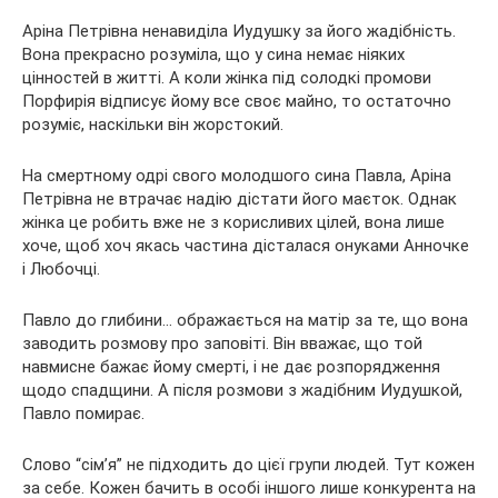
Аріна Петрівна ненавиділа Иудушку за його жадібність.
Вона прекрасно розуміла, що у сина немає ніяких
цінностей в житті. А коли жінка під солодкі промови
Порфирія відписує йому все своє майно, то остаточно
розуміє, наскільки він жорстокий.
На смертному одрі свого молодшого сина Павла, Аріна
Петрівна не втрачає надію дістати його маєток. Однак
жінка це робить вже не з корисливих цілей, вона лише
хоче, щоб хоч якась частина дісталася онуками Анночке
і Любочці.
Павло до глибини… ображається на матір за те, що вона
заводить розмову про заповіті. Він вважає, що той
навмисне бажає йому смерті, і не дає розпорядження
щодо спадщини. А після розмови з жадібним Иудушкой,
Павло помирає.
Слово “сім’я” не підходить до цієї групи людей. Тут кожен
за себе. Кожен бачить в особі іншого лише конкурента на