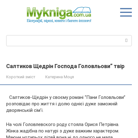
Перейти
до
вмісту
Пошук:
Салтиков Щедрін Господа Головльови” твір
Короткий зміст
Катерина Моця
Салтиков-Щедрін у своєму романі “Пани Головльови”
розповідає про життя і долю однієї дуже заможній
дворянській сім’ї.
На чолі Головлевского роду стояла Орися Петрівна.
Жінка жадібна по натурі з дуже важким характером.
Маючи чотирьох дітей вона ні до одного не мала