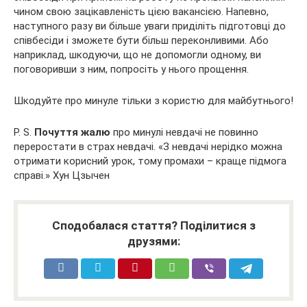
чином свою зацікавленість цією вакансією. Напевно,
наступного разу ви більше уваги приділіть підготовці до
співбесіди і зможете бути більш переконливими. Або
наприклад, шкодуючи, що не допомогли одному, ви
поговоривши з ним, попросіть у нього прощення.
Шкодуйте про минуле тільки з користю для майбутнього!
P. S.
Почуття жалю
про минулі невдачі не повинно
переростати в страх невдачі. «З невдачі нерідко можна
отримати корисний урок, тому промахи – краще підмога
справі.» Хун Цзычен
Сподобалася стаття? Поділитися з
друзями: