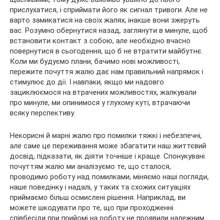
прислухатися, і сприймати його як сигнал тривоги. Але не
варто замикатися на своїх жалях, інакше вони зжеруть
вас. Розумно обернутися назад, заглянути в минуле, щоб
встановити контакт з собою, але необхідно вчасно
повернутися в сьогодення, що б не втратити майбутнє.
Коли ми будуємо плани, бачимо нові можливості,
пережите почуття жалю дає нам правильний напрямок і
стимулює до дії. І навпаки, якщо ми надовго
зациклюємося на втрачених можливостях, жалкували
про минуле, ми опинимося у глухому куті, втрачаючи
всяку перспективу.
Некорисні й марні жалю про помилки тяжкі і небезпечні,
але саме це переживання може збагатити наш життєвий
досвід, підказати, як діяти точніше і краще. Спонукувані
почуттям жалю ми аналізуємо те, що сталося,
проводимо роботу над помилками, міняємо наші погляди,
наше поведінку і надалі, у таких та схожих ситуаціях
приймаємо більш осмислені рішення. Наприклад, ви
можете шкодувати про те, що при проходженні
співбесіди при прийомі на роботу не проявили належним