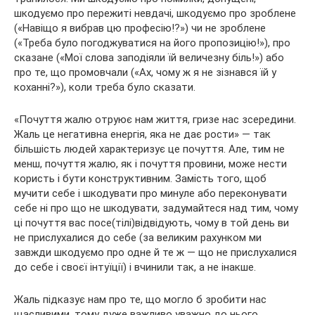
шкодуємо про пережиті невдачі, шкодуємо про зроблене
(«Навіщо
я вибрав цю професію!?») чи не зроблене
(«Треба було погоджуватися на його пропозицію!»), про
сказане («Мої слова заподіяли їй величезну біль!») або
про те, що промовчали («Ах, чому ж я не зізнався їй у
коханні?»), коли треба було сказати.
«Почуття жалю отруює нам життя, гризе нас зсередини.
Жаль це негативна енергія, яка не дає рости» — так
більшість людей характеризує це почуття. Але, тим не
менш, почуття жалю, як і почуття провини, може нести
користь і бути конструктивним. Замість того, щоб
мучити себе і шкодувати про минуле або переконувати
себе ні про що не шкодувати, задумайтеся над тим, чому
ці почуття вас посе(тілі)відвідують, чому в той день ви
не прислухалися до себе (за великим рахунком ми
завжди шкодуємо про одне й те ж — що не прислухалися
до себе і своєї інтуїції) і вчинили так, а не інакше.
Жаль підказує нам про те, що могло б зробити нас
щасливими, тому дуже важливо уважно до нього