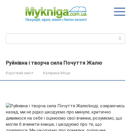
Перейти
до
вмісту
Пошук:
Руйнівна і творча сила Почуття Жалю
Короткий зміст
Катерина Моця
Іноді, озираючись
назад, ми не рідко шкодуємо про минуле, критично
дивимося на себе і оцінюємо свої вчинки, розуміємо, що
могли б вчинити інакше, і шкодуємо про те, що
трапилося. Ми шкодуємо про помилки, допущені,