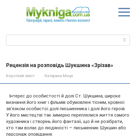
Перейти
до
вмісту
Пошук:
Рецензія на розповідь Шукшина «Зрізав»
Короткий зміст
Катерина Моця
Інтерес до особистості й долі Ст. Шукшина, широке
визнання його книг і фільмів обумовлені тісним, кровної
зв’язком особистої долі письменника і долі його героїв.
У його мистецтві так химерно переплелися життя самого
художника і створінь його фантазії, що й не розібрати,
хто там волає до людяності — письменник Шукшин або
персонаж оповідання.