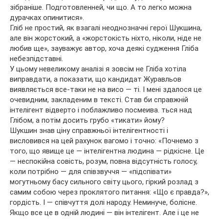
зібраніше. Подготовленней, чи що. А то легко можна
дурачках опинитися».
Гліб не простий, як взагалі неоднозначні герої Шукшина,
але він жорстокий, а «жорстокість ніхто, ніколи, ніде не
любив ще», зауважує автор, хоча деякі судження Гліба
небезпідставні.
У цьому невеликому аналізі я зовсім не Гліба хотіла
виправдати, а показати, що кандидат Журавльов
виявляється все-таки не на висо — ті. І мені здалося це
очевидним, закладеним в тексті. Став би справжній
інтелігент відверто і поблажливо посмеива. ться над
Глібом, а потім досить грубо «тикати» йому?
Шукшин знав ціну справжньої інтелігентності і
висловився на цей рахунок вагомо і точно: «Почнемо з
того, що явище це — інтелігентна людина — рідкісне. Це
— неспокійна совість, розум, повна відсутність голосу,
коли потрібно — для співзвуччя — «підспівати»
могутньому басу сильного світу цього, гіркий розлад з
самим собою через проклятого питання: «Що є правда?»,
гордість. І — співчуття долі народу. Неминуче, болісне.
Якщо все це в одній людині — він інтелігент. Але і це не