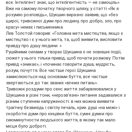
все. Інтелігент знає, що інтелігентність — не самоціль».
Вже на самому початку творчого шляху, у статті «Як я
розумію розповідь», Шукшин виразно заявив, що «без
щирої, тривожної думи про людину, про добро, зло, про
красу» немає і письменника.
Лев Толстой говорив: «Головна мета мистецтва, якщо є
мистецтво і є у нього мета, та, щоб виявити, висловити
правду про душу людини. »
Рушійними силами у творах Шукшина є не зовнішні події,
сюжет у нього тільки привід, щоб почати розмову. Потім
привід «зникає», і «починає говорити душа, мудрість,
розум, почуття. Все частіше герої Шукшина
замислюються над основами буття, все частіше
звертаються до так званих «вічних питань».
Тривожні роздуми про сенс життя забарвлювалися у
Шукшина в різні тони, «нерозв’язні» питання задавалися з
різним ступенем напруженості: в них можна виявити
трагічну безвихідь і світлу печаль, крик душі «на межі» і
скорботні думи про кінцівки буття, сумні думки про
сиюминутности людського життя, в якому так мало
місця було доброті.