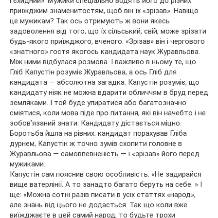
і єхидний». Мужики спеціально водять його до різних
приїжджим знаменитостям, щоб він їх «зрізав». Навіщо
це мужикам? Так ось отримують ж вони якесь
задоволення від того, що їх сільський, свій, може зрізати
будь-якого приїжджого, вченого. «Зрізав» він і чергового
«знатного» гостя якогось кандидата наук Журавльова.
Між ними відбулася розмова. І важливо в ньому те, що
Гліб Капустін розуміє Журавльова, а ось Гліб для
кандидата — абсолютна загадка. Капустін розуміє, що
кандидату ніяк не можна вдарити обличчям в бруд перед
земляками. І той буде упиратися або багатозначно
сміятися, коли мова піде про питання, які він начебто і не
зобов’язаний знати. Кандидату дістається міцно.
Боротьба йшла на рівних: кандидат порахував Гліба
дурнем, Капустін ж точно зумів схопити головне в
Журавльова — самовпевненість — і «зрізав» його перед
мужиками.
Капустін сам пояснив свою особливість: «Не задирайся
вище ватерлінії. А то занадто багато беруть на себе. » І
ще: «Можна сотні разів писати в усіх статтях «народ»,
але знань від цього не додасться. Так що коли вже
виїжджаєте в цей самий народ, то будьте трохи