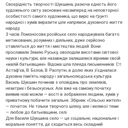
Своєрідність творчості Шукшина, разюча єдність його
художнього світу засновані насамперед на неповторної
особистості самого художника, що виріс на ґрунті
народної і зумів виразити ціле напрямок духовного життя
народу.
З часів Ломоносова російське село народжувала багато
метикованих, розумних і діяльних, дуже серйозно
ставляться до життя і мистецтва людей. Вони
прославили Землю Руську, оволоділи висотами світової
науки і культури, але назавжди залишалися вірними своїй
«малій батьківщині». Відома ціла плеяда письменників: Ст.
Астаф’єв, В. Бєлов, В. Распутін, в долю яких з’єдналася
духовна пам’ять народу і загальнолюдська культура.
Василь Шукшин починав з оповідань про земляків,
нехитрих і безыскусных. Але вже на самому початку
виявив нові можли — вості в зображенні людини, зумів у
приватному побачити загальне. Збірник «Сільські жителі»
— початок. Не тільки творчого шляху, але і великої теми
— любов до батьківщини, селі.
Для Василя Шукшина село — це соціальне, національне і
моральне поняття, де сходиться весь складний