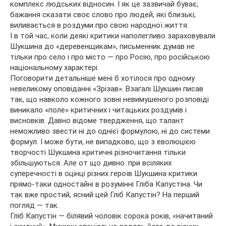
комплекс людських відносин. І як це зазвичай буває,
бажання сказати своє слово про людей, які близькі,
виливається в роздуми про свою народної життя.
І в той час, коли деякі критики наполегливо зараховували
Шукшина до «деревенщикам», письменник думав не
тільки про село і про місто — про Росію, про російською
національному характері.
Поговорити детальніше мені б хотілося про одному
невеликому оповіданні «Зрізав». Взагалі Шукшин писав
так, що навколо кожного зовні невимушеного розповіді
виникало «поле» критичних і читацьких роздумів і
висновків. Давно відоме твердження, що талант
неможливо звести ні до однієї формулою, ні до системи
формул. І може бути, не випадково, що з еволюцією
творчості Шукшина критичні різночитання тільки
збільшуються. Але от що дивно: при всіляких
суперечності в оцінці різних героїв Шукшина критики
прямо-таки одностайні в розумінні Гліба Капустіна. Чи
так вже простий, ясний цей Гліб Капустін? На перший
погляд — так.
Гліб Капустін — білявий чоловік сорока років, «начитаний