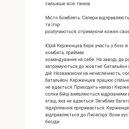
сильніше всіх танків.
Місто бомблять. Сапери відправляють
та Ігор
розлучаються, отримуючи кожен своє
Юрій Керженцев бере участь у бою зі 
комбата, приймає
командування на себе. На заводі, де р
затримуються до жовтня. Батальйон 
дій. Незважаючи на нечисленність, со
батальйон. Керженцев працює спільн
не вдається. Приходить наказ і Керже
сопки бійці виявляються відрізаними 
атаці, яка не вдається. Загиблих багат
підкріплення проривається. Керженце
відправляється до Лисагору. Вони зу
бесіди.