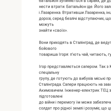
батальйон зупиняється в сараях, де
до
нести втрати. Батальйон іде. Його з
і Лазаренка. Втративши Лазаренка, ін
дорозі, серед безлічі відступаючих, 
можуть
знайти «своїх».
Вони приходять в Сталінград, де веду
бойового
товариша Ігоря: п’ють чай, читають, г
Ігор представляється сапером. Так
спеціальну
групу, де готують до вибухів міські пр
Сталінграда. Сапери працюють на завод
Акимовичем. Інженер-електрик ТЕЦ за
підготовлені
до війни і перемогу їм може забезпеч
солдат про рідної землі і розуміє, що