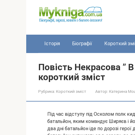
Перейти
до
вмісту
Історія
Біографії
Короткий змі
Повість Некрасова ” В
короткий зміст
Рубрика:
Короткий зміст
Автор:
Катерина Мо
Під час відступу під Осколом полк ки
батальйон, яким командує Ширяєв і й
два дні батальйон іде по дорозі герої