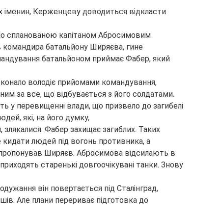
х іменин, Керженцеву доводиться відкласти
дно спланованою капітаном Абросимовим
в командира батальйону Ширяєва, гине
мандування батальйоном приймає Фабер, який
сконало володіє прийомами командування,
ьним за все, що відбувається з його солдатами.
ь у перевищенні влади, що призвело до загибелі
дей, які, на його думку,
 злякалися. Фабер захищає загиблих. Таких
 кидати людей під вогонь противника, а
 пропонував Ширяєв. Абросимова відсилають в
приходять старенькі довгоочікувані танки. Знову
дужання він повертається під Сталінград,
ишів. Але плани перериває підготовка до