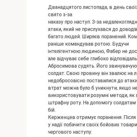
Дванадцятого листопада, в день свої
свято з-за
наказу про наступ. З-за недалекогля
атаки, який не прислухався до доводі
багато людей. Ширяєв поранений. Ко
раніше командував ротою. Будучи
інтелігентною людиною, Фабер не до
але відчуває себе глибоко відповідал
Абросимова судять. Його звинувачуют
солдат. Свою провину він звалює на лю
недобросовісно поставилися до атаки,
втрат можна було б уникнути, якщо не
використовувати розумні методи, як
штрафну роту. На допомогу солдатам 
бій.
Керженцев отримує поранення. Після о
у надії побачити своїх бойових товар
чергового наступу.