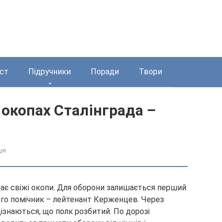
ст
Підручники
Поради
Твори
 окопах Сталінграда –
ця
дає свіжі окопи. Для оборони залишається перший
ого помічник – лейтенант Керженцев. Через
 дізнаються, що полк розбитий. По дорозі