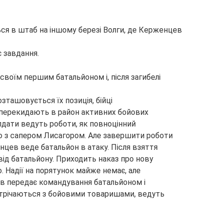
ся в штаб на іншому березі Волги, де Керженцев
 завдання.
своїм першим батальйоном і, після загибелі
озташовується їх позиція, бійці
перекидають в район активних бойових
лдати ведуть роботи, як повноцінний
о з сапером Лисагором. Але завершити роботи
нцев веде батальйон в атаку. Після взяття
від батальйону. Приходить наказ про нову
о. Надії на порятунок майже немає, але
в передає командування батальйоном і
стрічаються з бойовими товаришами, ведуть