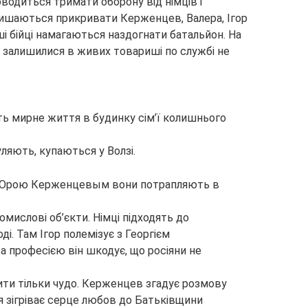
водиться тримати оборону від німців і
алишаються прикривати Керженцев, Валера, Ігор
ші бійці намагаються наздогнати батальйон. На
що залишилися в живих товариші по службі не
ть мирне життя в будинку сім’ї колишнього
уляють, купаються у Волзі.
 з Юрою Керженцевым вони потрапляють в
омислові об’єкти. Німці підходять до
і. Там Ігор полемізує з Георгієм
 професією він шкодує, що росіяни не
ити тільки чудо. Керженцев згадує розмову
 ця зігріває серце любов до Батьківщини