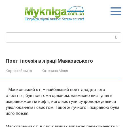
Перейти
до
вмісту
Пошук:
Поет і поезія в ліриці Маяковського
Короткий зміст
Катерина Моця
Маяковський ст. – найбільший поет двадцятого
століття, був поетом-горланом, навмисно виступав в
яскраво-жовтій кофті, його виступи супроводжувалися
улюлюканням і свистом. Такої ж гучного і яскравою була
його поезія.
Маяковський ст. в своїх віршах виражає переконаність
у