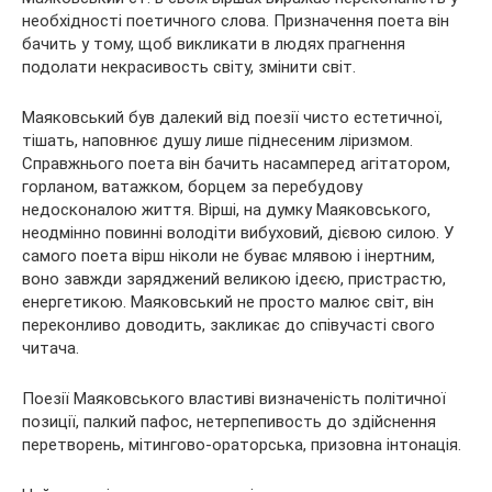
необхідності поетичного слова. Призначення поета він
бачить у тому, щоб викликати в людях прагнення
подолати некрасивость світу, змінити світ.
Маяковський був далекий від поезії чисто естетичної,
тішать, наповнює душу лише піднесеним ліризмом.
Справжнього поета він бачить насамперед агітатором,
горланом, ватажком, борцем за перебудову
недосконалою життя. Вірші, на думку Маяковського,
неодмінно повинні володіти вибуховий, дієвою силою. У
самого поета вірш ніколи не буває млявою і інертним,
воно завжди заряджений великою ідеєю, пристрастю,
енергетикою. Маяковський не просто малює світ, він
переконливо доводить, закликає до співучасті свого
читача.
Поезії Маяковського властиві визначеність політичної
позиції, палкий пафос, нетерпепивость до здійснення
перетворень, мітингово-ораторська, призовна інтонація.