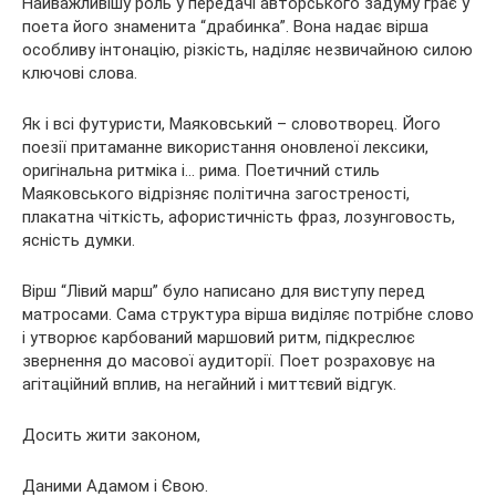
Найважливішу роль у передачі авторського задуму грає у
поета його знаменита “драбинка”. Вона надає вірша
особливу інтонацію, різкість, наділяє незвичайною силою
ключові слова.
Як і всі футуристи, Маяковський – словотворец. Його
поезії притаманне використання оновленої лексики,
оригінальна ритміка і… рима. Поетичний стиль
Маяковського відрізняє політична загостреності,
плакатна чіткість, афористичність фраз, лозунговость,
ясність думки.
Вірш “Лівий марш” було написано для виступу перед
матросами. Сама структура вірша виділяє потрібне слово
і утворює карбований маршовий ритм, підкреслює
звернення до масової аудиторії. Поет розраховує на
агітаційний вплив, на негайний і миттєвий відгук.
Досить жити законом,
Даними Адамом і Євою.