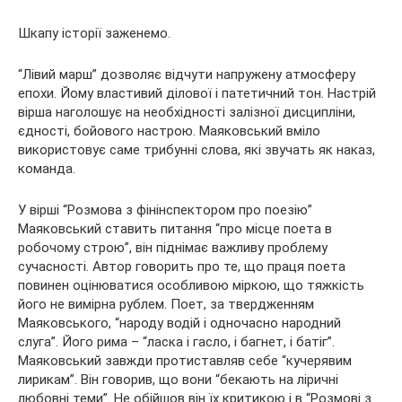
Шкапу історії заженемо.
“Лівий марш” дозволяє відчути напружену атмосферу
епохи. Йому властивий ділової і патетичний тон. Настрій
вірша наголошує на необхідності залізної дисципліни,
єдності, бойового настрою. Маяковський вміло
використовує саме трибунні слова, які звучать як наказ,
команда.
У вірші “Розмова з фінінспектором про поезію”
Маяковський ставить питання “про місце поета в
робочому строю”, він піднімає важливу проблему
сучасності. Автор говорить про те, що праця поета
повинен оцінюватися особливою міркою, що тяжкість
його не вимірна рублем. Поет, за твердженням
Маяковського, “народу водій і одночасно народний
слуга”. Його рима – “ласка і гасло, і багнет, і батіг”.
Маяковський завжди протиставляв себе “кучерявим
лирикам”. Він говорив, що вони “бекають на ліричні
любовні теми”. Не обійшов він їх критикою і в “Розмові з