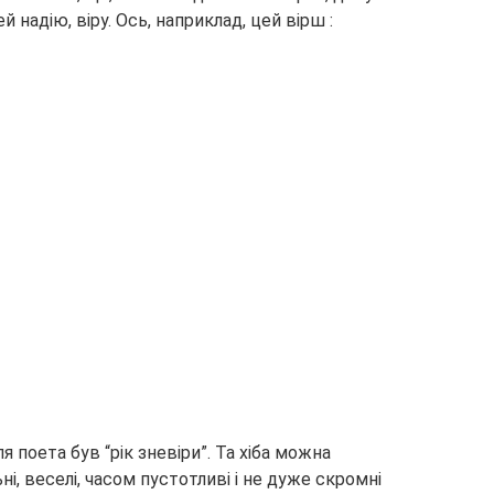
надію, віру. Ось, наприклад, цей вірш :
ля поета був “рік зневіри”. Та хіба можна
ні, веселі, часом пустотливі і не дуже скромні