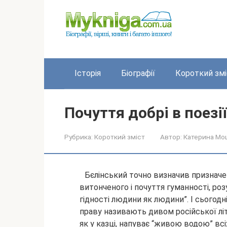
Перейти
до
вмісту
Історія
Біографії
Короткий змі
Почуття добрі в поезі
Рубрика:
Короткий зміст
Автор:
Катерина Мо
Бєлінський точно визначив призначен
витонченого і почуття гуманності, ро
гідності людини як людини”. І сьогодні
праву називають дивом
російської л
як у казці, напуває “живою водою” всі