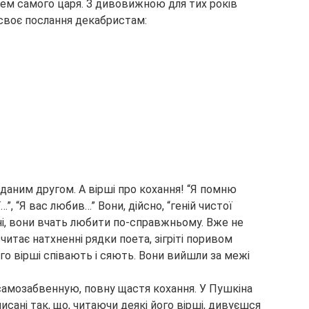
цем самого царя. З дивовижною для тих років
 своє послання декабристам:
ідданим другом. А вірші про кохання! “Я помню
…”, “Я вас любив…” Вони, дійсно, “геній чистої
сумні, вони вчать любити по-справжньому. Вже не
итає натхненні рядки поета, зігріті поривом
ого вірші співають і сяють. Вони вийшли за межі
 самозабвенную, повну щастя кохання. У Пушкіна
писані так, що, читаючи деякі його вірші, дивуєшся