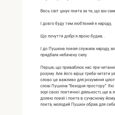
Весь світ цінує поета за те, що він сам
І довго буду тим люб’язний я народу,
Що почуття добрі я лірою будив…
І до Пушкіна поезія служила народу, а
придбала небачену силу.
Перше, що приваблює нас при читанні 
розуму. Але його вірші треба читати 
слово це важливо для розуміння цілого
слові Пушкіна “безодня простору”. Які
зорі своєї поетичної діяльності, ще в
долею поезії і поета в сучасному йом
поета, молодий Пушкін обрав для себе