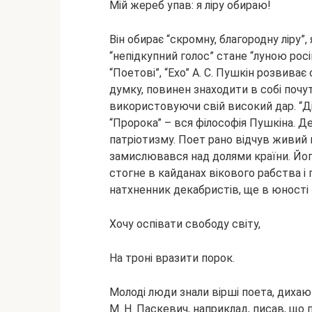
Мій жереб упав: я ліру обираю!
Він обирає “скромну, благородну ліру”,
“непідкупний голос” стане “луною росій
“Поетові”, “Ехо” А. С. Пушкін розвиває
думку, повинен знаходити в собі почу
використовуючи свій високий дар. “Ді
“Пророка” – вся філософія Пушкіна. Де
патріотизму. Поет рано відчув живий п
замислювався над долями країни. Його
стогне в кайданах вікового рабства і 
натхненник декабристів, ще в юності в
Хочу оспівати свободу світу,
На троні вразити порок.
Молоді люди знали вірші поета, диха
М. Н. Паскевич, наприклад, писав, що 