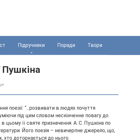
ст
Підручники
Поради
Твори
ї Пушкіна
ця
ня поезії: “…розвивати в людях почуття
зуміючи під цим словом нескінченне повагу до
 в цьому її святе призначення. А. С. Пушкіна по
ітератури. Його поезія – невичерпне джерело, що,
х, хто доторкається до нього.