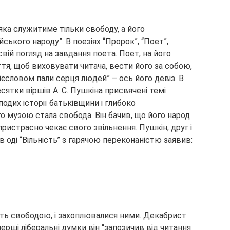
 яка служитиме тільки свободу, а його
ського народу”. В поезіях “Пророк”, “Поет”,
 свій погляд на завдання поета. Поет, на його
ття, щоб виховувати читача, вести його за собою,
єсловом пали серця людей” – ось його девіз. В
сятки віршів А. С. Пушкіна присвячені темі
одих історії батьківщини і глибоко
 музою стала свобода. Він бачив, що його народ
пристрасно чекає свого звільнення. Пушкін, друг і
 оді “Вільність” з гарячою переконаністю заявив:
ють свободою, і захоплювалися ними. Декабрист
перші ліберальні думки він “запозичив від читання