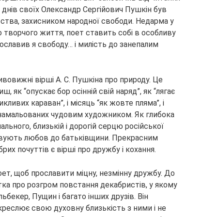
я днів своїх Олександр Сергійович Пушкін був
ва, захисником народної свободи. Недарма у
го творчого життя, поет ставить собі в особливу
рославив я свободу… і милість до занепалим
овижні вірші А. С. Пушкіна про природу. Це
ш, як “опускає бор осінній свій наряд”, як “лягає
икливих караван”, і місяць “як жовте пляма”, і
е намальованих чудовим художником. Як глибока
ального, близькій і дорогій серцю російської
овують любов до батьківщини. Прекрасним
х почуттів є вірші про дружбу і кохання.
ет, щоб прославити міцну, незмінну дружбу. До
тка про розгром повстання декабристів, у якому
бекер, Пущин і багато інших друзів. Він
креслює свою духовну близькість з ними і не