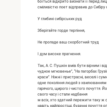
боїться відкрито визнати її перед ли
сміливістю поет відправив до Сибіру
У глибині сибірських руд
Зберігайте горде терпіння,
Не пропаде ваш скорботний труд
І дум високе прагнення.
Так, А. С. Пушкін вмів бути вірним і в
чудное мгновенье”, “На пагорбах Грузії
краси”. Ніжні і пристрасні, веселі і 
одне покоління людей з хвилюванням ч
гарячого, щирого і чистого почуття. Й
свого часу і стали надбання
м всіх, хто здатний пережити таку ж
навіть найпростіші, буденні почуття о