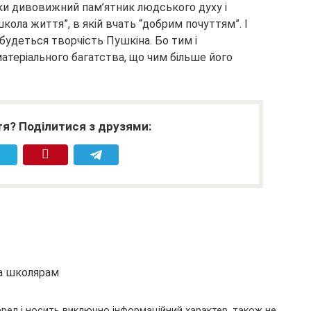
ьки дивовижний пам’ятник людського духу і
кола життя”, в якій вчать “добрим почуттям”. І
абудеться творчість Пушкіна. Бо тим і
матеріального багатства, що чим більше його
я? Поділитися з друзями:
та школярам
ерел і носить виключно інформаційний характер, також не