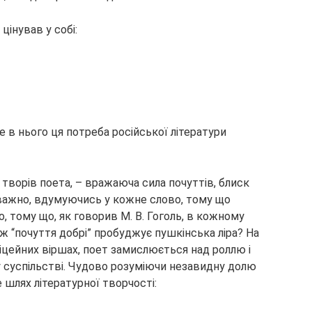
 цінував у собі:
ле в нього ця потреба російської літератури
творів поета, – вражаюча сила почуттів, блиск
уважно, вдумуючись у кожне слово, тому що
, тому що, як говорив М. В. Гоголь, в кожному
 ж “почуття добрі” пробуджує пушкінська ліра? На
 ліцейних віршах, поет замислюється над роллю і
у суспільстві. Чудово розуміючи незавидну долю
 шлях літературної творчості: