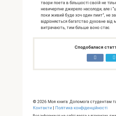
твори поета в більшості своїй не тіл
невичерпне джерело насолоди, але і “ш
поки живий буде хоч один пиит”, не з
відрізняється багатство духовне від 
витрачають, тим більше воно стає.
Сподобалася статт
© 2026 Моя книга: Допомога студентам 
Контакти
|
Політика конфіденційності
Вся інформація на сайті взята з відкритих дж