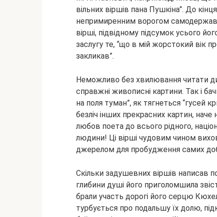
вільних віршів пана Пушкіна”. До кінц
непримиренним ворогом самодержавст
вірші, підвідному підсумок усього йо
заслугу те, “що в мій жорстокий вік п
закликав”.
Неможливо без хвилювання читати див
справжні живописні картини. Так і бачи
на поля туман”, як тягнеться “гусей кр
безліч інших прекрасних картин, нач
любов поета до всього рідного, націон
людини! Ці вірші чудовим чином вих
джерелом для пробудження самих добри
Скільки задушевних віршів написав по
глибини душі його приголомшила звіс
брали участь дорогі його серцю Кюхель
турбується про подальшу їх долю, під