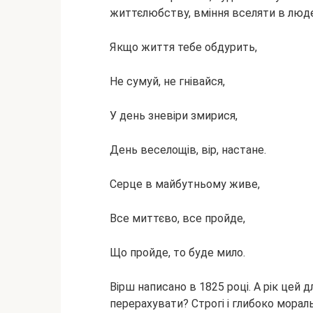
життєлюбству, вміння вселяти в людей 
Якщо життя тебе обдурить,
Не сумуй, не гнівайся,
У день зневіри змирися,
День веселощів, вір, настане.
Серце в майбутньому живе,
Все миттєво, все пройде,
Що пройде, то буде мило.
Вірш написано в 1825 році. А рік цей д
перерахувати? Строгі і глибоко мораль