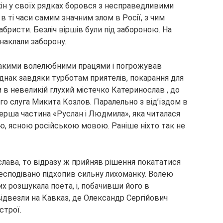
н у своїх рядках боровся з несправедливими
в ті часи самим значним злом в Росії, з чим
бристи. Безліч віршів були під забороною. На
 наклали заборону.
такими волелюбними працями і погрожував
 Однак завдяки турботам приятелів, покарання для
и в невеликій глухий містечко Катеринослав , до
го слуга Микита Козлов. Паралельно з від’їздом в
ерша частина «Руслан і Людмила», яка читалася
ою, ясною російською мовою. Раніше ніхто так не
лава, то відразу ж прийняв рішення покататися
 несподівано підхопив сильну лихоманку. Волею
их розшукала поета, і, побачивши його в
відвезли на Кавказ, де Олександр Сергійович
строї.