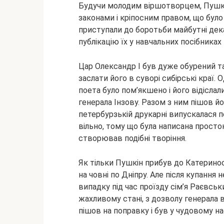
Будучи молодим віршотворцем, Пушкі
законами і кріпосним
правом, що було 
приступали до боротьби майбутні дека
публікацію їх у навчальних посібниках
Цар Олександр I був дуже обурений 
заслати його в суворі сибірські краї.
поета було пом’якшено і його відіслал
генерала Інзову. Разом з ним пішов йо
петербурзькій друкарні випускалася п
вільно, тому що була написана прост
створював подібні творіння.
Як тільки Пушкін прибув до Катеринос
на човні по Дніпру. Але після купання
випадку під час проїзду сім’я Раєвськ
жахливому стані, з дозволу генерала 
пішов на поправку і був у чудовому на