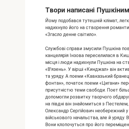
Твори написані Пушкіним
Йому подобався тутешній клімат, легк
надихнуло його на створення романтич
«Згасло денне світило».
Службові справи змусили Пушкіна пов
канцелярія Інзова переселилася в Киш
місця і люди надихнули Пушкіна на ств
«В’язень». У вірші «Кинджал» він акт
та уряду. А поеми «Кавказький бранец
фонтан», початок поеми «Цигани» пе
присутністю теми свободи. Поет більш
допомогли розвитку творчого обдару
на півдні він знайомиться з Пестелем,
Олександр Сергійович необережний у 
військового начальства, але й уряду.
Вони клопочуться про його переміщен