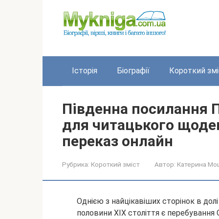
Перейти
до
вмісту
Історія
Біографії
Короткий змі
Південна посилання П
для читацького щоде
переказ онлайн
Рубрика:
Короткий зміст
Автор:
Катерина Мо
Однією з найцікавіших сторінок в долі
половини ХІХ століття є перебування О