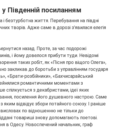
 у Південній посиланням
а і безтурботна життя. Перебування на півдні
них творів. Адже саме в дорозі з’явилася елегія
ернутися назад. Проте, за час подорожі
инів, і йому довелося прибути туди. Невідомі
орення таких робіт, як «Пісня про віщого Олега»,
ивно закликав до боротьби з управлінням государя
ь», «Брати-розбійники», «Бахчисарайський
рейнялися романтичними моментами з
е спілкується з декабристами, ідеї яких
вання, посилення його душевного настрою. Саме
 з яким відвідує збори потайного союзу. І раніше
висловах по відношенню не тільки до
 Віддані товариші знову допомагають поетові.
ня в Одесу. Новоспечений начальник, граф