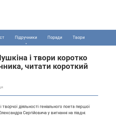
ст
Підручники
Поради
Твори
ушкіна і твори коротко
нника, читати короткий
ця
 і творчої діяльності геніального поета першої
лександра Сергійовича у вигнанні на півдні.