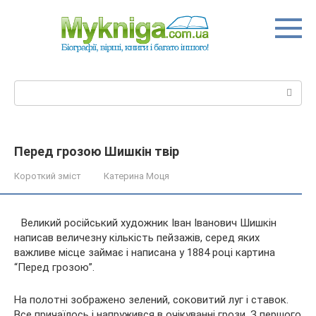
Перейти
до
вмісту
Пошук:
Перед грозою Шишкін твір
Короткий зміст
Катерина Моця
Великий російський художник Іван Іванович Шишкін
написав величезну кількість пейзажів, серед яких
важливе місце займає і написана у 1884 році картина
“Перед грозою”.
На полотні зображено зелений, соковитий луг і ставок.
Все причаїлось і напружився в очікуванні грози. З
першого