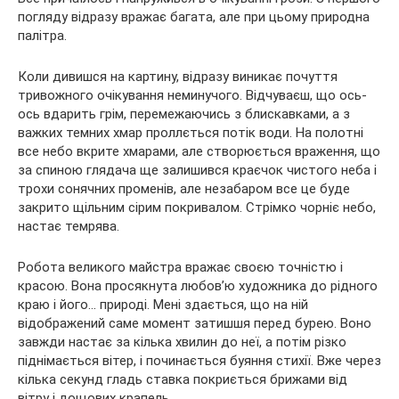
погляду відразу вражає багата, але при цьому природна
палітра.
Коли дивишся на картину, відразу виникає почуття
тривожного очікування неминучого. Відчуваєш, що ось-
ось вдарить грім, перемежаючись з блискавками, а з
важких темних хмар проллється потік води. На полотні
все небо вкрите хмарами, але створюється враження, що
за спиною глядача ще залишився краєчок чистого неба і
трохи сонячних променів, але незабаром все це буде
закрито щільним сірим покривалом. Стрімко чорніє небо,
настає темрява.
Робота великого майстра вражає своєю точністю і
красою. Вона просякнута любов’ю художника до рідного
краю і його… природі. Мені здається, що на ній
відображений саме момент затишшя перед бурею. Воно
завжди настає за кілька хвилин до неї, а потім різко
піднімається вітер, і починається буяння стихії. Вже через
кілька секунд гладь ставка покриється брижами від
вітру і дощових крапель.