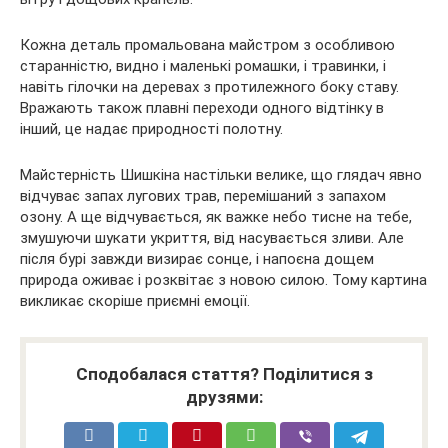
Кожна деталь промальована майстром з особливою
старанністю, видно і маленькі ромашки, і травинки, і
навіть гілочки на деревах з протилежного боку ставу.
Вражають також плавні переходи одного відтінку в
інший, це надає природності полотну.
Майстерність Шишкіна настільки велике, що глядач явно
відчуває запах лугових трав, перемішаний з запахом
озону. А ще відчувається, як важке небо тисне на тебе,
змушуючи шукати укриття, від насувається зливи. Але
після бурі завжди визирає сонце, і напоєна дощем
природа оживає і розквітає з новою силою. Тому картина
викликає скоріше приємні емоції.
Сподобалася стаття? Поділитися з
друзями: