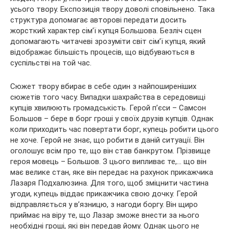
усього твору. Експозиція твору доволі сповільнено. Така
структура допомагає авторові передати досить
жорсткий характер сім’ї купця Большова. Безліч сцен
допомагають читачеві зрозуміти світ сім’ї купця, який
відображає більшість процесів, що відбуваються в
суспільстві на той час.
Сюжет твору вбирає в себе один з найпоширеніших
сюжетів того часу. Випадки шахрайства в середовищі
купців хвилюють громадськість. Герой п’єси – Самсон
Большов – бере в борг гроші у своїх друзів купців. Однак
коли приходить час повертати борг, купець робити цього
не хоче. Герой не знає, що робити в даній ситуації. Він
оголошує всім про те, що він став банкрутом. Прізвище
героя мовець – Большов. З цього випливає те,… що він
має велике стан, яке він передає на рахунок прикажчика
Лазаря Подхалюзина. Для того, щоб зміцнити частина
угоди, купець віддає прикажчика свою дочку. Герой
відправляється у в’язницю, з нагоди боргу. Він щиро
приймає на віру те, що Лазар зможе внести за нього
необхідні гроші, які він передав йому. Однак цього не