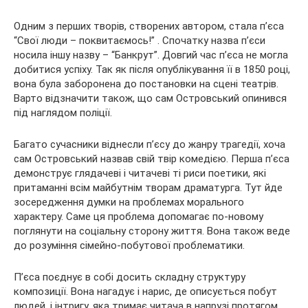
Одним з перших творів, створених автором, стала п’єса
“Свої люди – поквитаємось!” . Спочатку назва п’єси
носила іншу назву – “Банкрут”. Довгий час п’єса не могла
добитися успіху. Так як після опублікування її в 1850 році,
вона була заборонена до постановки на сцені театрів.
Варто відзначити також, що сам Островський опинився
під наглядом поліції.
Багато сучасники віднесли п’єсу до жанру трагедії, хоча
сам Островський назвав свій твір комедією. Перша п’єса
демонструє глядачеві і читачеві ті риси поетики, які
притаманні всім майбутнім творам драматурга. Тут йде
зосередження думки на проблемах морального
характеру. Саме ця проблема допомагає по-новому
поглянути на соціальну сторону життя. Вона також веде
до розуміння сімейно-побутової проблематики.
П’єса поєднує в собі досить складну структуру
композиції. Вона нагадує і нарис, де описується побут
людей, і інтригу, яка тримає читача в напрузі протягом