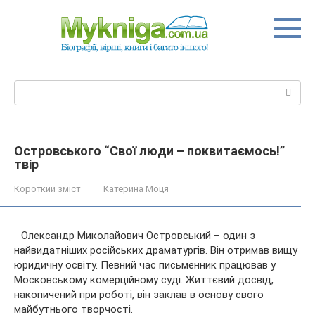
Перейти
до
вмісту
Пошук:
Островського “Свої люди – поквитаємось!”
твір
Короткий зміст
Катерина Моця
Олександр Миколайович Островський – один з
найвидатніших російських драматургів. Він отримав вищу
юридичну освіту. Певний час письменник працював у
Московському комерційному суді. Життєвий досвід,
накопичений при роботі, він заклав в основу свого
майбутнього
творчості.