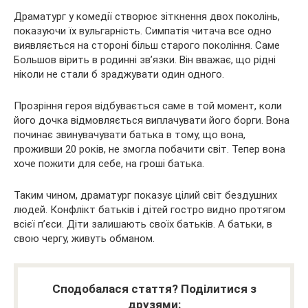
Драматург у комедії створює зіткнення двох поколінь,
показуючи їх вульгарність. Симпатія читача все одно
виявляється на стороні більш старого покоління. Саме
Большов вірить в родинні зв’язки. Він вважає, що рідні
ніколи не стали б зраджувати один одного.
Прозріння героя відбувається саме в той момент, коли
його дочка відмовляється виплачувати його борги. Вона
починає звинувачувати батька в тому, що вона,
проживши 20 років, не змогла побачити світ. Тепер вона
хоче пожити для себе, на гроші батька.
Таким чином, драматург показує цілий світ бездушних
людей. Конфлікт батьків і дітей гостро видно протягом
всієї п’єси. Діти залишають своїх батьків. А батьки, в
свою чергу, живуть обманом.
Сподобалася стаття? Поділитися з
друзями: