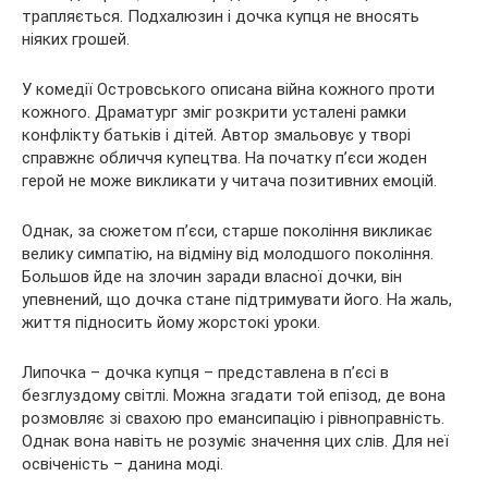
трапляється. Подхалюзин і дочка купця не вносять
ніяких грошей.
У комедії Островського описана війна кожного проти
кожного. Драматург зміг розкрити усталені рамки
конфлікту батьків і дітей. Автор змальовує у творі
справжнє обличчя купецтва. На початку п’єси жоден
герой не може викликати у читача позитивних емоцій.
Однак, за сюжетом п’єси, старше покоління викликає
велику симпатію, на відміну від молодшого покоління.
Большов йде на злочин заради власної дочки, він
упевнений, що дочка стане підтримувати його. На жаль,
життя підносить йому жорстокі уроки.
Липочка – дочка купця – представлена в п’єсі в
безглуздому світлі. Можна згадати той епізод, де вона
розмовляє зі свахою про емансипацію і рівноправність.
Однак вона навіть не розуміє значення цих слів. Для неї
освіченість – данина моді.