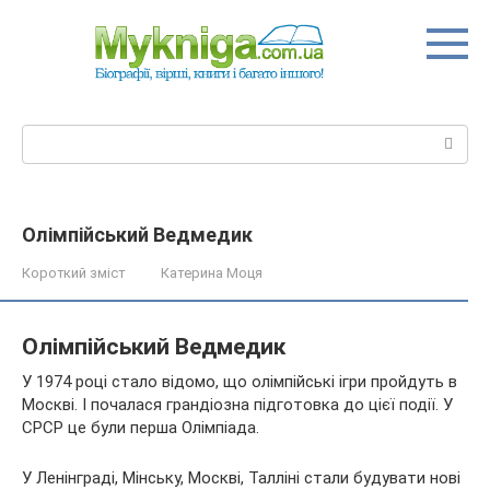
Перейти
до
вмісту
Пошук:
Олімпійський Ведмедик
Короткий зміст
Катерина Моця
Олімпійський Ведмедик
У 1974 році стало відомо, що олімпійські ігри пройдуть в
Москві. І почалася грандіозна підготовка до цієї події. У
СРСР це були перша Олімпіада.
У Ленінграді, Мінську, Москві, Талліні стали будувати нові