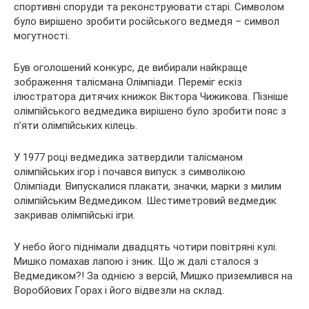
спортивні споруди та реконструювати старі.
Символом
було вирішено зробити російського ведмедя – символ
могутності.
Був оголошений конкурс, де вибирали найкраще
зображення талісмана Олімпіади. Переміг ескіз
ілюстратора дитячих книжок Віктора Чижикова. Пізніше
олімпійського ведмедика вирішено було зробити пояс з
п’яти олімпійських кілець.
У 1977 році ведмедика затвердили талісманом
олімпійських ігор і почався випуск з символікою
Олімпіади. Випускалися плакати, значки, марки з милим
олімпійським Ведмедиком. Шестиметровий ведмедик
закривав олімпійські ігри.
У небо його піднімали двадцять чотири повітряні кулі.
Мишко помахав лапою і зник. Що ж далі сталося з
Ведмедиком?! За однією з версій, Мишко приземлився на
Воробйових Горах і його відвезли на склад.