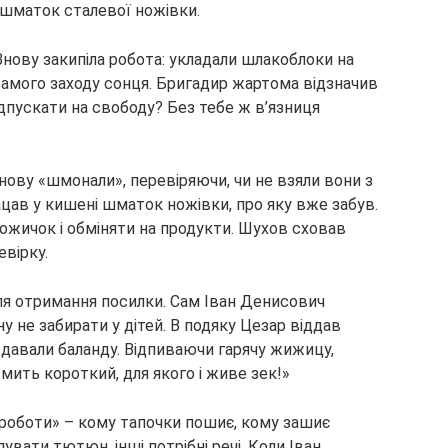
 шматок сталевої ножівки.
. Знову закипіла робота: укладали шлакоблоки на
амого заходу сонця. Бригадир жартома відзначив
дпускати на свободу? Без тебе ж в’язниця
 знову «шмонали», перевіряючи, чи не взяли вони з
цав у кишені шматок ножівки, про яку вже забув.
ожичок і обміняти на продукти. Шухов сховав
вірку.
ля отримання посилки. Сам Іван Денисович
 не забирати у дітей. В подяку Цезар віддав
 давали баланду. Відпиваючи гарячу жижицу,
 мить короткий, для якого і живе зек!»
 роботи» – кому тапочки пошиє, кому зашиє
упувати тютюн, інші потрібні речі. Коли Іван