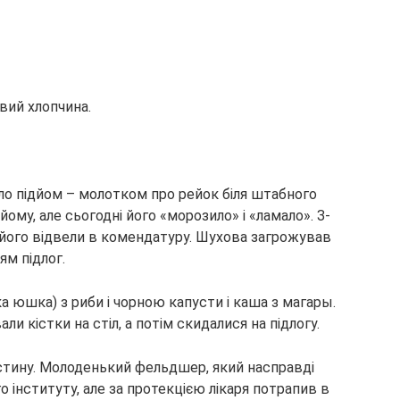
ивий хлопчина.
ило підйом – молотком про рейок біля штабного
йому, але сьогодні його «морозило» і «ламало». З-
, його відвели в комендатуру. Шухова загрожував
ям підлог.
дка юшка) з риби і чорною капусти і каша з магары.
ли кістки на стіл, а потім скидалися на підлогу.
стину. Молоденький фельдшер, який насправді
 інституту, але за протекцією лікаря потрапив в