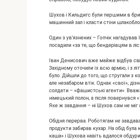
Шухов і Кильдигс були першими в бри
машинний зал і класти стіни шлакобл
Один з ув’язнених – Гопчік нагадував 
посадили «за те, що бендерівцям в лі
Іван Денисович вже майже відбув свій
Західному оточили їх всю армію, і з літ
було. Дійшли до того, що стругали з 
але незабаром втік. Однак «свої», діз
солдати – «фашистські агенти». Вважал
німецький полон, а після повернувся 
Яке ж завдання – ні Шухов сам не міг 
Обідня перерва. Роботягам не завдавал
продукти забирав кухар. На обід була
каша» і Шухова навіть вдалося обдурити