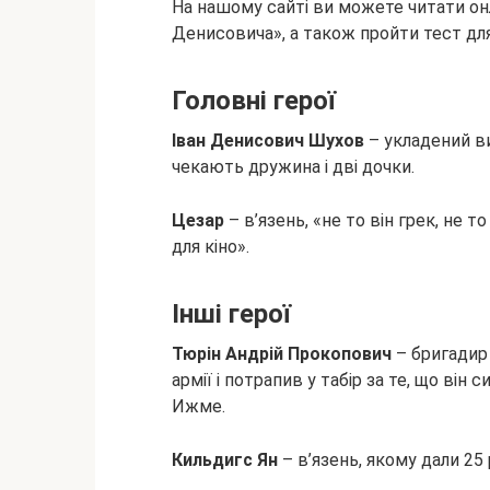
На нашому сайті ви можете читати он
Денисовича», а також пройти тест для 
Головні герої
Іван Денисович Шухов
– укладений ви
чекають дружина і дві дочки.
Цезар
– в’язень, «не то він грек, не т
для кіно».
Інші герої
Тюрін Андрій Прокопович
– бригадир 
армії і потрапив у табір за те, що він
Ижме.
Кильдигс Ян
– в’язень, якому дали 25 