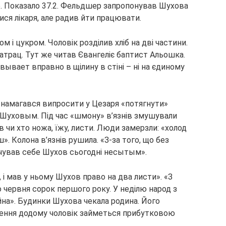
р. Показало 37.2. Фельдшер запропонував Шухова
ися лікаря, але радив йти працювати.
м і цукром. Чоловік розділив хліб на дві частини.
 матрац. Тут же читав Євангеліє баптист Альошка.
ывает вправно в щілину в стіні – ні на єдиному
намагався випросити у Цезаря «потягнути»
з Шуховым. Під час «шмону» в’язнів змушували
ав чи хто ножа, їжу, листи. Люди замерзли: «холод
. Колона в’язнів рушила. «З-за того, що без
ідчував себе Шухов сьогодні несытым».
 і мав у ньому Шухов право на два листи». «З
червня сорок першого року. У неділю народ з
ійна». Будинки Шухова чекала родина. Його
нення додому чоловік займеться прибутковою