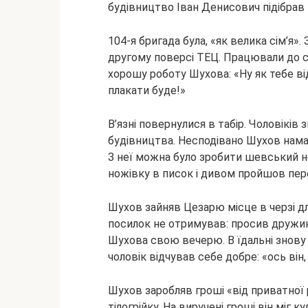
будівництво Іван Денисович підібрав
104-я бригада була, «як велика сім’я»
другому поверсі ТЕЦ. Працювали до с
хорошу роботу Шухова: «Ну як тебе ві
плакати буде!»
В’язні повернулися в табір. Чоловіків
будівництва. Несподівано Шухов нама
З неї можна було зробити шевський н
ножівку в писок і дивом пройшов пере
Шухов зайняв Цезарю місце в черзі д
посилок не отримував: просив дружину
Шухова свою вечерю. В їдальні знову
чоловік відчував себе добре: «ось він,
Шухов заробляв гроші «від приватної
тілогрійку. На виручені гроші він міг к