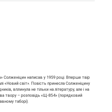
» Солженіцин написав у 1959 році. Вперше твір
алі «Новий світ». Повість принесла Солженіцину
ників, вплинула не тільки на літературу, але і на
зва твору – розповідь «Щ-854» (порядковий
авному таборі).