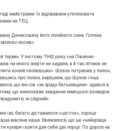
гаді майстрами. Їх відправили утеплювати
оками на ТЕЦ.
Івану Денисовичу його покійного сина. Гопчіка
с молоко носив».
 термін. У лютому 1942 року «на Північно-
аків їм нічого жерти не кидали, а й тих літаків не
копита коней околевших». Шухов потрапив у полон,
навшись про полон, вирішили, що Шухов і інші
ося, що він сів «за зраду батьківщині»: здався в
«тому, що виконував завдання німецької розвідки.
придумати, ні слідчий».
и їжі, багато діставалося «шісток», хороші
 каша вівсяна каша. Вважалося, що це «найкраща
 кухаря і взяти для себе дві порції. По дорозі на