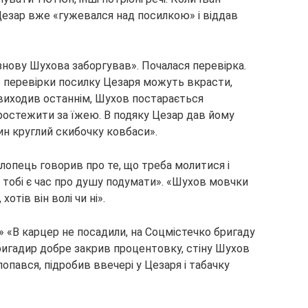
Цезар вже «гужевался над посилкою» і віддав
знову Шухова заборгував». Почалася перевірка.
с перевірки посилку Цезаря можуть вкрасти,
 виходив останнім, Шухов постарається
простежити за їжею. В подяку Цезар дав йому
ин круглий скибочку ковбаси».
лопець говорив про те, що треба молитися і
т тобі є час про душу подумати». «Шухов мовчки
отів він волі чи ні».
 «В карцер не посадили, на Соцмістечко бригаду
 бригадир добре закрив процентовку, стіну Шухов
опався, підробив ввечері у Цезаря і табачку