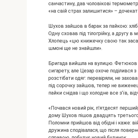
санчастину, дав чоловікові термомет
«на свій страх залишитися» – дочекат
Шухов зайшов в барак за пайкою: хлібо
Одну сховав під тілогрійку, а другу в
Хлопець «цю книжечку свою так засав
шмоні ще не знайшли».
Бригада вийшла на вулицю. Фетюков 
сигарету, але Цезар охоче поділився 
розстібати одяг: перевіряли, не захов
під сорочку зайшов, тепер не виженеш»
пайки снідав і що холодне все з’їв, в
«Почався новий рік, п’ятдесят перший,
дому Шухов пішов двадцять третього 
Поломни прийшов від обідні і каже: в
дружина сподівалася, що після повер
справою, побудує новий будинок.