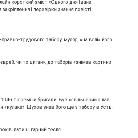
лайн короткий зміст «Одного дня Івана
закріплення і перевірки знання повісті.
правно-трудового табору, муляр, «на волі» його
о єврей, чи то циган», до таборів «знімав картини
104-ї тюремній бригади. Був «звільнений з лав
 син «кулака». Шухов знав його ще з табору в Усть-
років; латиш, гарний тесля.