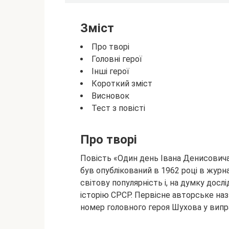
Зміст
Про творі
Головні герої
Інші герої
Короткий зміст
Висновок
Тест з повісті
Про творі
Повість «Один день Івана Денисовича
був опублікований в 1962 році в журн
світову
популярність і, на думку дослід
історію СРСР. Первісне авторське на
номер головного героя Шухова у випр