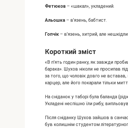
Фетюков
– «шакал», укладений.
Альошка
– в’язень, бабтист.
Гопчік
– в’язень, хитрий, але нешкідл
Короткий зміст
«В п’ять годин ранку, як завжди проб
барака». Шухов ніколи не просипав під
за того, що чоловік довго не вставав
карцер, але його покарали тільки митт
На сніданок у таборі була баланда (рі
Укладені неспішно їли рибу, випльовува
Після сніданку Шухов зайшов в санча
був колишнім студентом літературного