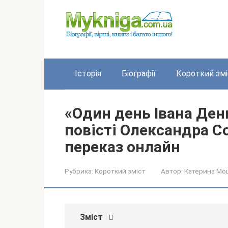
Перейти
до
вмісту
Історія
Біографії
Короткий змі
«Один день Івана Ден
повісті Олександра С
переказ онлайн
Рубрика:
Короткий зміст
Автор:
Катерина Мо
Зміст