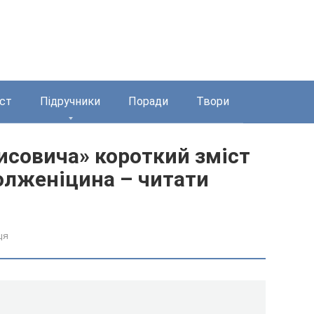
ст
Підручники
Поради
Твори
исовича» короткий зміст
олженіцина – читати
ця