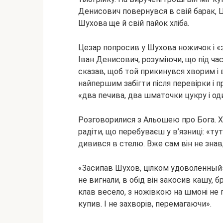
Денисович повернувся в свій барак, 
Шухова ще й свій пайок хліба.
Цезар попросив у Шухова ножичок і «
Іван Денисович, розуміючи, що під ча
сказав, щоб той прикинувся хворим і
найпершим забігти після перевірки і 
«два печива, два шматочки цукру і од
Розговорилися з Альошею про Бога. Х
радіти, що перебуваєш у в’язниці: «ту
дивився в стелю. Вже сам він не знав, х
«Засипав Шухов, цілком удоволенный»
не вигнали, в обід він закосив кашу,
клав весело, з ножівкою на шмоні не п
купив. І не захворів, перемагаючи».