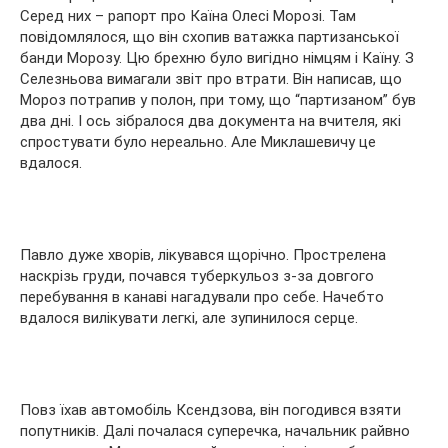
Серед них – рапорт про Каїна Олесі Морозі. Там
повідомлялося, що він схопив ватажка партизанської
банди Морозу. Цю брехню було вигідно німцям і Каїну. З
Селезньова вимагали звіт про втрати. Він написав, що
Мороз потрапив у полон, при тому, що “партизаном” був
два дні. І ось зібралося два документа на вчителя, які
спростувати було нереально. Але Миклашевичу це
вдалося.
Павло дуже хворів, лікувався щорічно. Прострелена
наскрізь груди, почався туберкульоз з-за довгого
перебування в канаві нагадували про себе. Начебто
вдалося вилікувати легкі, але зупинилося серце.
Повз їхав автомобіль Ксендзова, він погодився взяти
попутників. Далі почалася суперечка, начальник райвно