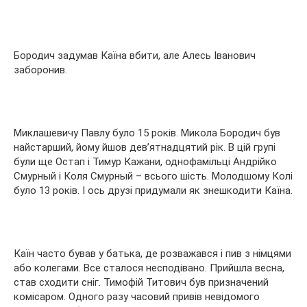
Бородич задумав Каїна вбити, але Алесь Іванович
заборонив.
Миклашевичу Павлу було 15 років. Микола Бородич був
найстарший, йому йшов дев’ятнадцятий рік. В цій групі
були ще Остап і Тимур Кажани, однофамільці Андрійко
Смурный і Коля Смурный – всього шість. Молодшому Колі
було 13 років. І ось друзі придумали як знешкодити Каїна.
Каїн часто бував у батька, де розважався і пив з німцями
або колегами. Все сталося несподівано. Прийшла весна,
став сходити сніг. Тимофій Титович був призначений
комісаром. Одного разу часовий привів невідомого