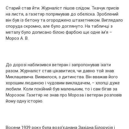
Старий став йти. Журналіст пішов слідом. Ткачук присів
на листя, а газетяр попрямував до обеліска. Зроблений
він був із бетону та огороджено штахетником. Виглядало
споруда скромно, але було доглянуто. На табличці з
металу було дописано білою фарбою ще одне ім’я –
Мороз А. В.
До дорозі наблизився ветеран і запропонував їхати
разом. Журналіст став цікавитися, чи давно той знав
Миклашевича. Виявилося, з дитинства. Він вважав його
хорошим людиною і чудовим викладачем, – хлопці дуже
любили. Коли покійний був маленьким, то і сам бігав за
Морозом. Газетяр не знав про Мороза і ветеран розповів
йому одну історію.
Восени 1939 року була возз’єднана Західна Білорусія і