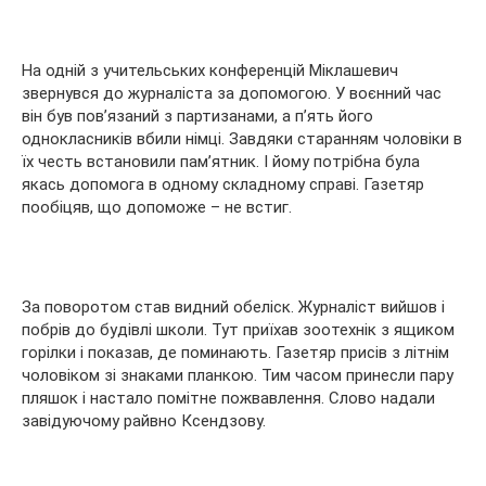
На одній з учительських конференцій Міклашевич
звернувся до журналіста за допомогою. У воєнний час
він був пов’язаний з партизанами, а п’ять його
однокласників вбили німці. Завдяки старанням чоловіки в
їх честь встановили пам’ятник. І йому потрібна була
якась допомога в одному складному справі. Газетяр
пообіцяв, що допоможе – не встиг.
За поворотом став видний обеліск. Журналіст вийшов і
побрів до будівлі школи. Тут приїхав зоотехнік з ящиком
горілки і показав, де поминають. Газетяр присів з літнім
чоловіком зі знаками планкою. Тим часом принесли пару
пляшок і настало помітне пожвавлення. Слово надали
завідуючому райвно Ксендзову.