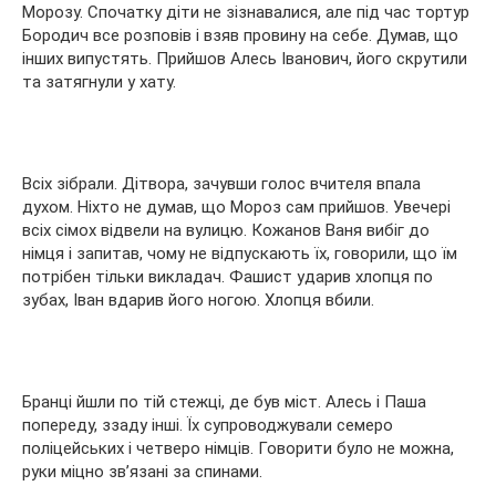
Морозу. Спочатку діти не зізнавалися, але під час тортур
Бородич все розповів і взяв провину на себе. Думав, що
інших випустять. Прийшов Алесь Іванович, його скрутили
та затягнули у хату.
Всіх зібрали. Дітвора, зачувши голос вчителя впала
духом. Ніхто не думав, що Мороз сам прийшов. Увечері
всіх сімох відвели на вулицю. Кожанов Ваня вибіг до
німця і запитав, чому не відпускають їх, говорили, що їм
потрібен тільки викладач. Фашист ударив хлопця по
зубах, Іван вдарив його ногою. Хлопця вбили.
Бранці йшли по тій стежці, де був міст. Алесь і Паша
попереду, ззаду інші. Їх супроводжували семеро
поліцейських і четверо німців. Говорити було не можна,
руки міцно зв’язані за спинами.