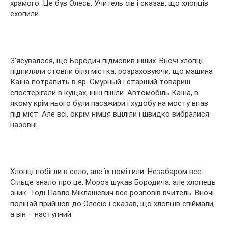
храмого. Це був Олесь. Учитель сів і сказав, що хлопців
схопили.
З’ясувалося, що Бородич підмовив інших. Вночі хлопці
підпиляли стовпи біля містка, розраховуючи, що машина
Каїна потрапить в яр. Смурный і старший товариш
спостерігали в кущах, інші пішли. Автомобіль Каїна, в
якому крім нього були пасажири і худобу на мосту впав
під міст. Але всі, окрім німця вціліли і швидко вибралися
назовні.
Хлопці побігли в село, але їх помітили. Незабаром все
Сільце знало про це. Мороз шукав Бородича, але хлопець
зник. Тоді Павло Міклашевич все розповів вчитель. Вночі
поліцай прийшов до Олесю і сказав, що хлопців спіймали,
а він – наступний.