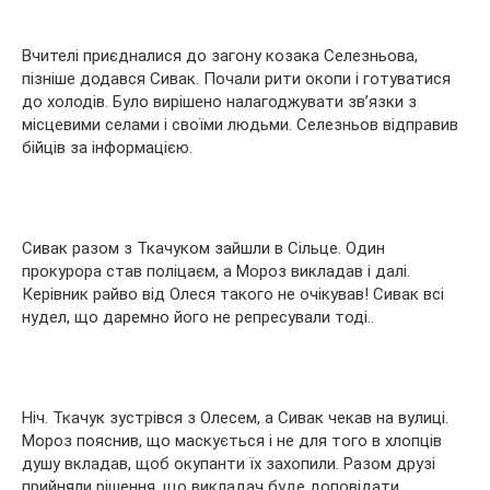
Вчителі приєдналися до загону козака Селезньова,
пізніше додався Сивак. Почали рити окопи і готуватися
до холодів. Було вирішено налагоджувати зв’язки з
місцевими селами і своїми людьми. Селезньов відправив
бійців за інформацією.
Сивак разом з Ткачуком зайшли в Сільце. Один
прокурора став поліцаєм, а Мороз викладав і далі.
Керівник райво від Олеся такого не очікував! Сивак всі
нудел, що даремно його не репресували тоді..
Ніч. Ткачук зустрівся з Олесем, а Сивак чекав на вулиці.
Мороз пояснив, що маскується і не для того в хлопців
душу вкладав, щоб окупанти їх захопили. Разом друзі
прийняли рішення, що викладач буде доповідати