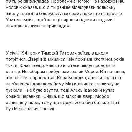
п’ять років викладав. Проблеми з ногою – з народження.
Чоловік сказав, що діти раніше відвідували польську
школу і освоїти білоруську програму поки що не просто.
Учитель мріяв, щоб хлопці виросли гідними людьми і
намагався служити прикладом.
У січні 1941 року Тимофій Титович заїхав в школу
погрітися. Двері відчинилися і він побачив хлопчика років
10-ти. Юнак повідомив, що вчитель пішов проводити
сестер. Незабаром прибув замерзлий Мороз. Він пояснив,
що раніше їх проводжав Коля Бородич, але сьогодні він
не з’явився і довелося йому. Мати дівчаток в школу не
пускала – не було взуття, тоді Алесь Іванович купив
кожної черевики. Юнака, що відкрив двері, Мороз
залишив у школі, тому що вдома його бив батько. Це і
був Міклашевич Павлик.