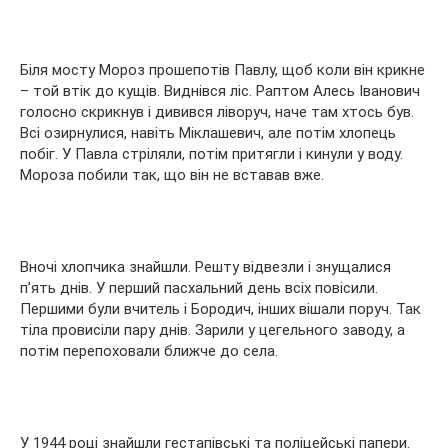
Біля мосту Мороз прошепотів Павлу, щоб коли він крикне
– той втік до кущів. Виднівся ліс. Раптом Алесь Іванович
голосно скрикнув і дивився ліворуч, наче там хтось був.
Всі озирнулися, навіть Міклашевич, але потім хлопець
побіг. У Павла стріляли, потім притягли і кинули у воду.
Мороза побили так, що він не вставав вже.
Вночі хлопчика знайшли. Решту відвезли і знущалися
п’ять днів. У перший пасхальний день всіх повісили.
Першими були вчитель і Бородич, інших вішали поруч. Так
тіла провисіли пару днів. Зарили у цегельного заводу, а
потім перепоховали ближче до села.
У 1944 році знайшли гестапівські та поліцейські папери.