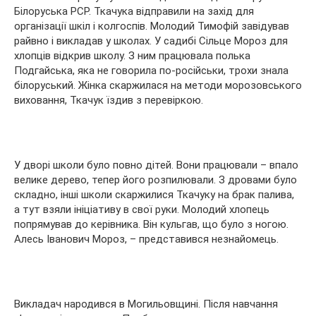
Білоруська РСР. Ткачука відправили на захід для
організації шкіл і колгоспів. Молодий Тимофій завідував
райвно і викладав у школах. У садибі Сільце Мороз для
хлопців відкрив школу. З ним працювала полька
Подгайська, яка не говорила по-російськи, трохи знала
білоруський. Жінка скаржилася на методи морозовського
виховання, Ткачук їздив з перевіркою.
У дворі школи було повно дітей. Вони працювали – впало
велике дерево, тепер його розпилювали. З дровами було
складно, інші школи скаржилися Ткачуку на брак палива,
а тут взяли ініціативу в свої руки. Молодий хлопець
попрямував до керівника. Він кульгав, що було з ногою.
Алесь Іванович Мороз, – представився незнайомець.
Викладач народився в Могильовщині. Після навчання