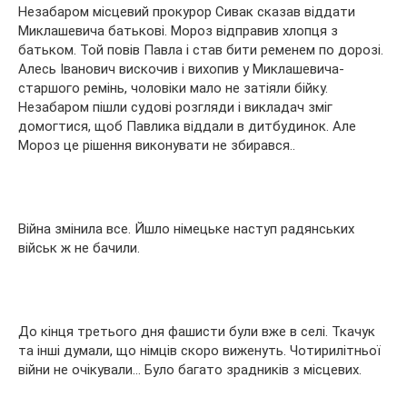
Незабаром місцевий прокурор Сивак сказав віддати
Миклашевича батькові. Мороз відправив хлопця з
батьком. Той повів Павла і став бити ременем по дорозі.
Алесь Іванович вискочив і вихопив у Миклашевича-
старшого ремінь, чоловіки мало не затіяли бійку.
Незабаром пішли судові розгляди і викладач зміг
домогтися, щоб Павлика віддали в дитбудинок. Але
Мороз це рішення виконувати не збирався..
Війна змінила все. Йшло німецьке наступ радянських
військ ж не бачили.
До кінця третього дня фашисти були вже в селі. Ткачук
та інші думали, що німців скоро виженуть. Чотирилітньої
війни не очікували… Було багато зрадників з місцевих.