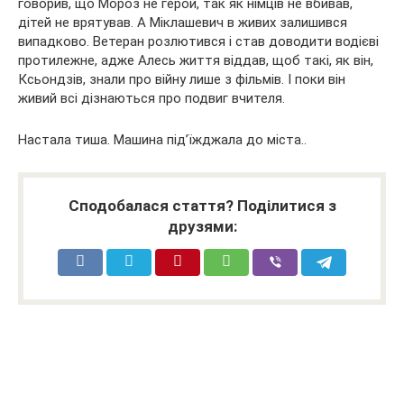
говорив, що Мороз не герой, так як німців не вбивав,
дітей не врятував. А Міклашевич в живих залишився
випадково. Ветеран розлютився і став доводити водієві
протилежне, адже Алесь життя віддав, щоб такі, як він,
Ксьондзів, знали про війну лише з фільмів. І поки він
живий всі дізнаються про подвиг вчителя.
Настала тиша. Машина під’їжджала до міста..
Сподобалася стаття? Поділитися з
друзями: