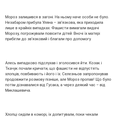
Мороз залишився в загоні. На ньому наче особи не було.
Незабаром прибула Уляна – зв’язкова, яка приходила
лише в крайніх випадках. Фашисти вимагали видачі
Морозу, погрожували повісити дітей. Вночі їх матері
прибігли до зв’язковий і благали про допомогу.
Алесь випадково підслухав і зголосився йти. Козак і
Ткачук почали кричати, що фашисти не відпустять
хлопців, повбивають і його і їх. Селезньов запропонував
продовжити розмову пізніше, але Мороз пропав! Що було
потім дізнавалися від Гусака, а через деякий час – від
Миклашевича.
Хлопці сиділи в коморі, їх допитували, поки чекали