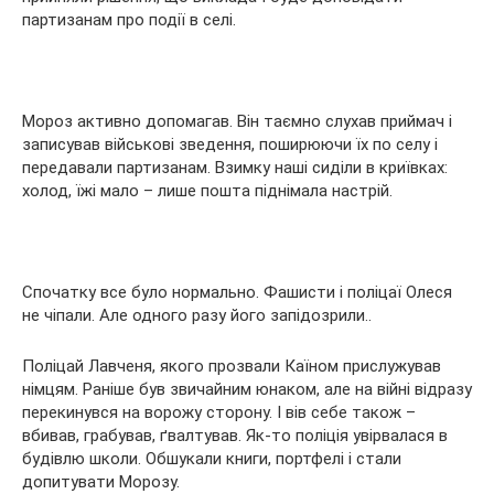
партизанам про події в селі.
Мороз активно допомагав. Він таємно слухав приймач і
записував військові зведення, поширюючи їх по селу і
передавали партизанам. Взимку наші сиділи в криївках:
холод, їжі мало – лише пошта піднімала настрій.
Спочатку все було нормально. Фашисти і поліцаї Олеся
не чіпали. Але одного разу його запідозрили..
Поліцай Лавченя, якого прозвали Каїном прислужував
німцям. Раніше був звичайним юнаком, але на війні відразу
перекинувся на ворожу сторону. І вів себе також –
вбивав, грабував, ґвалтував. Як-то поліція увірвалася в
будівлю школи. Обшукали книги, портфелі і стали
допитувати Морозу.