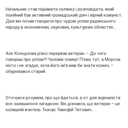
Начальник став піднімати склянку і розповідати, який
покійний був активний громадський діяч і вірний комуніст.
Далі він почав говорити про чудові успіхи радянського
народу в економічних, наукових, культурних областях…
Але Ксендзова різко перервав ветеран. – До чого
говориш про успіхи?! Чоловік помер! П’ємо тут, а Мороза
ніхто і не згадує, хоча його ім’я мав би знати кожен, –
обурювався старий.
Оточуючі розуміли, про що йдеться, а от для журналіста
все залишалося загадкою. Він дізнався, що ветеран – це
колишній вчитель Ткачук Тимофій Титович.