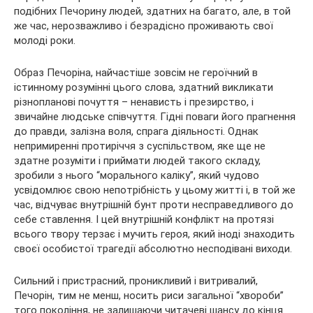
подібних Печорину людей, здатних на багато, але, в той
же час, нерозважливо і безрадісно проживають свої
молоді роки.
Образ Печоріна, найчастіше зовсім не героїчний в
істинному розумінні цього слова, здатний викликати
різнопланові почуття – ненависть і презирство, і
звичайне людське співчуття. Гідні поваги його прагнення
до правди, залізна воля, спрага діяльності. Однак
непримиренні протиріччя з суспільством, яке ще не
здатне розуміти і приймати людей такого складу,
зробили з нього “морального каліку”, який чудово
усвідомлює свою непотрібність у цьому житті і, в той же
час, відчуває внутрішній бунт проти несправедливого до
себе ставлення. І цей внутрішній конфлікт на протязі
всього твору терзає і мучить героя, який іноді знаходить
своєї особистої трагедії абсолютно несподівані виходи.
Сильний і пристрасний, проникливий і витривалий,
Печорін, тим не менш, носить риси загальної “хвороби”
того покоління, не залишаючи читачеві шансу до кінця