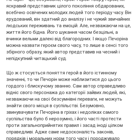
яскравий представник цілого покоління обдарованих,
всебічно освічених молодих людей того періоду часу. Він
ерудований, він здатний до аналізу і не чужий звичайних
людських переживань та емоцій. Але, незважаючи на це,
життя його бідна. Його шукання часом безцільні, а
вчинки вельми далекі від благородних. І якщо Печоріна
можна назвати героєм свого часу, то лише в сенсі того
збірного образу, який автор представив на чесний і
непідкупний читацький суд.
Що ж стосується поняття герой в його істинному
значенні, то чи Печорін може наблизитися до цього
гордого і блискучому званню. Сам автор справедливо
відніс свого персонажа до категорії зайвих людей, які,
незважаючи на свої безсумнівні переваги, не можуть
знайти свого місця в суспільстві. Безумовно,
звинувачувати Печоріна в гріхах і недоліках самого
суспільства було б нерозумно, і його часті протести
проти загальноприйнятих правил і засад іноді цілком
справедливі. Адже саме недосконалість законів,
порядків і моральних норм того часу і породжувало