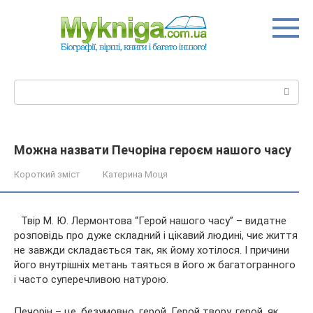
Перейти
до
вмісту
Пошук:
Можна назвати Печоріна героєм нашого часу
Короткий зміст
Катерина Моця
Твір М. Ю. Лермонтова “Герой нашого часу” – видатне
розповідь про дуже складний і цікавий людині, чиє життя
не завжди складається так, як йому хотілося. І причини
його внутрішніх метань таяться в його ж багатогранного
і часто суперечливою натурою.
Печорін – це, безумовно,
герой. Герой твору, герой, як