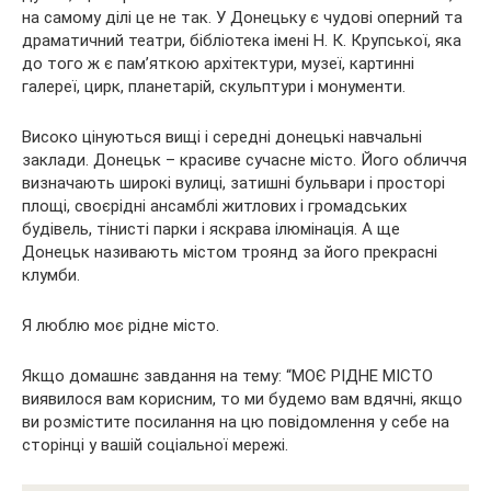
на самому ділі це не так. У Донецьку є чудові оперний та
драматичний театри, бібліотека імені Н. К. Крупської, яка
до того ж є пам’яткою архітектури, музеї, картинні
галереї, цирк, планетарій, скульптури і монументи.
Високо цінуються вищі і середні донецькі навчальні
заклади. Донецьк – красиве сучасне місто. Його обличчя
визначають широкі вулиці, затишні бульвари і просторі
площі, своєрідні ансамблі житлових і громадських
будівель, тінисті парки і яскрава ілюмінація. А ще
Донецьк називають містом троянд за його прекрасні
клумби.
Я люблю моє рідне місто.
Якщо домашнє завдання на тему: “МОЄ РІДНЕ МІСТО
виявилося вам корисним, то ми будемо вам вдячні, якщо
ви розмістите посилання на цю повідомлення у себе на
сторінці у вашій соціальної мережі.