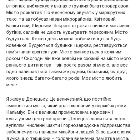
вітринах, виблискує у вікнах струнких багатоповерхівок.
Місто розквітає. По-весняному звучать у маршрутних
таксі та автобусах назви мікрорайонів: Квітковий,
Блакитний, Широкий. Яскраві, строкаті вивіски магазинів,
бутіків, салонів не дають нудьгувати перехожим. Місто
будується. Кожен день можна побачити що-небудь
новеньке. Будуються будинки і церкви, реставруються
пам’ятники архітектури. Місто змінюється з кожним
роком ^.Сьогодні він вже зовсім не схожий на місто мого
раннього дитинства – він росте разом зі мною, але все
одно залишається таким же рідним, близьким, як друг,
якого знаєш багато-багато років. Моє місто любить
мене.
Я живу в Донецьку. Це величезний, що постійно
змінюється місто, який розташований у верхів’ях річки…
Кальміус. Він є великим промисловим, науковим і
культурним центром країни. Донецьк славиться своїм
вугіллям. Численні шахти і горнозаводские підприємства
забезпечують паливом мільйони людей. З-за цього існує
думка, що терикони – головна визначна пам’ятка міста,