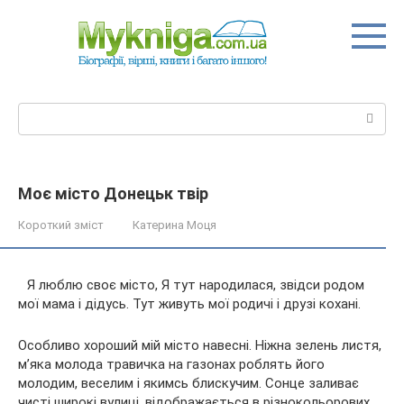
Перейти
до
вмісту
Пошук:
Моє місто Донецьк твір
Короткий зміст
Катерина Моця
Я люблю своє місто, Я тут народилася, звідси родом
мої мама і дідусь. Тут живуть мої родичі і друзі кохані.
Особливо хороший мій місто навесні. Ніжна зелень листя,
м’яка молода травичка на газонах роблять його
молодим, веселим і якимсь блискучим. Сонце заливає
чисті широкі
вулиці, відображається в різнокольорових