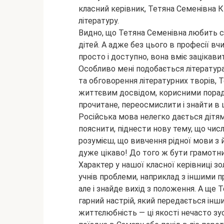
класний керівник, Тетяна Семенівна К
літературу.
Видно, що Тетяна Семенівна любить 
дітей. А адже без цього в професії в
просто і доступно, вона вміє зацікавит
Особливо мені подобається література
та обговорення літературних творів, 
життєвим досвідом, корисними порад
прочитане, переосмислити і знайти в
Російська мова нелегко дається дітям
пояснити, піднести нову тему, що чис
розумієш, що вивчення рідної мови з
дуже цікаво! До того ж бути грамотн
Характер у нашої класної керівниці зол
учнів проблеми, наприклад з іншими 
але і знайде вихід з положення. А ще 
гарний настрій, який передається інши
життєлюбність — ці якості нечасто з