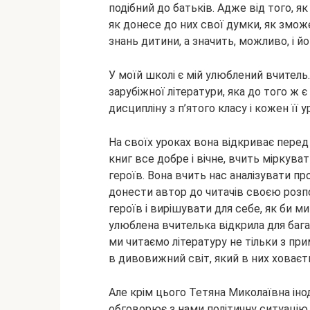
подібний до батьків. Адже від того, я
як донесе до них свої думки, як змож
знань дитини, а значить, можливо, і йо
У моїй школі є мій улюблений вчител
зарубіжної літератури, яка до того ж
дисципліну з п’ятого класу і кожен її 
На своїх уроках вона відкриває перед 
книг все добре і вічне, вчить міркув
героїв. Вона вчить нас аналізувати п
донести автор до читачів своєю розп
героїв і вирішувати для себе, як би ми
улюблена вчителька відкрила для бага
ми читаємо літературу не тільки з при
в дивовижний світ, який в них ховаєт
Але крім цього Тетяна Миколаївна іно
обговорює з нами політичну ситуацію в