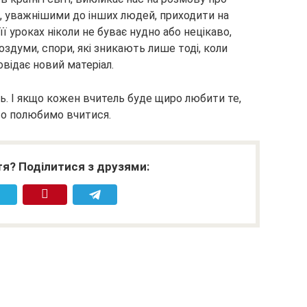
и, уважнішими до інших людей, приходити на
її уроках ніколи не буває нудно або нецікаво,
оздуми, спори, які зникають лише тоді, коли
овідає новий матеріал.
ь. І якщо кожен вчитель буде щиро любити те,
ово полюбимо вчитися.
я? Поділитися з друзями: