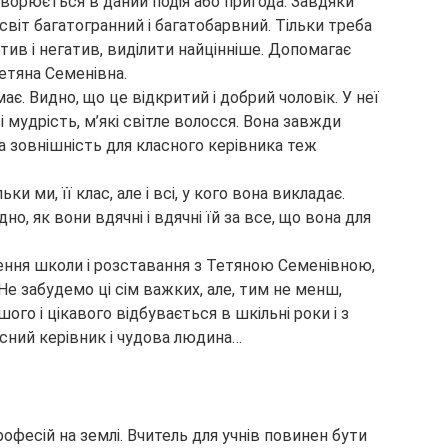
етворюється в даний подія або пригода. Завдяки
світ багатогранний і багатобарвний. Тільки треба
итив і негатив, виділити найцінніше. Допомагає
етяна Семенівна.
є. Видно, що це відкритий і добрий чоловік. У неї
 і мудрість, м’які світле волосся. Вона завжди
а зовнішність для класного керівника теж
ки ми, її клас, але і всі, у кого вона викладає.
но, як вони вдячні і вдячні їй за все, що вона для
чення школи і розставання з Тетяною Семенівною,
 Не забудемо ці сім важких, але, тим не менш,
ого і цікавого відбувається в шкільні роки і з
сний керівник і чудова людина…
офесій на землі. Вчитель для учнів повинен бути