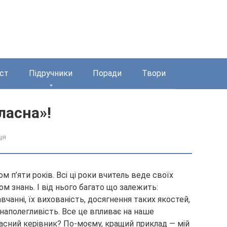
ст
Підручники
Поради
Твори
ласна»!
ця
 п’яти років. Всі ці роки вчитель веде своїх
м знань. І від нього багато що залежить:
навчанні, їх вихованість, досягнення таких якостей,
 наполегливість. Все це впливає на наше
асний керівник? По-моєму, кращий приклад — мій