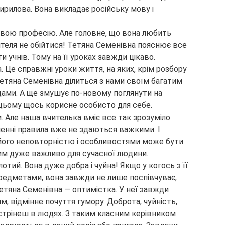
ирилова. Вона викладає російську мову і
свою професію. Але головне, що вона любить
чителя не обійтися! Тетяна Семенівна пояснює все
и учнів. Тому на її уроках завжди цікаво.
. Це справжні уроки життя, на яких, крім розбору
Тетяна Семенівна ділиться з нами своїм багатим
ами. А ще змушує по-новому поглянути на
 цьому щось корисне особисто для себе.
. Але наша вчителька вміє все так зрозуміло
ленні правила вже не здаються важкими. І
 його неповторністю і особливостями може бути
им дуже важливо для сучасної людини.
отий. Вона дуже добра і чуйна! Якщо у когось з її
предметами, вона завжди не лише поспівчуває,
Тетяна Семенівна — оптимістка. У неї завжди
м, відмінне почуття гумору. Доброта, чуйність,
устрінеш в людях. З таким класним керівником