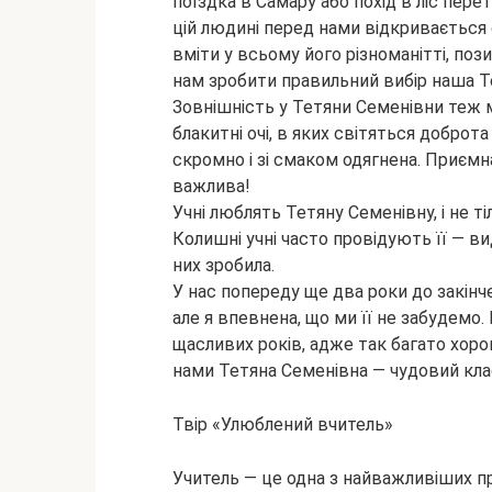
поїздка в Самару або похід в ліс пер
цій людині перед нами відкривається 
вміти у всьому його різноманітті, поз
нам зробити правильний вибір наша Т
Зовнішність у Тетяни Семенівни теж ма
блакитні очі, в яких світяться доброта
скромно і зі смаком одягнена. Приємн
важлива!
Учні люблять Тетяну Семенівну, і не тіль
Колишні учні часто провідують її — вид
них зробила.
У нас попереду ще два роки до закін
але я впевнена, що ми її не забудемо.
щасливих років, адже так багато хорош
нами Тетяна Семенівна — чудовий кла
Твір «Улюблений вчитель»
Учитель — це одна з найважливіших пр