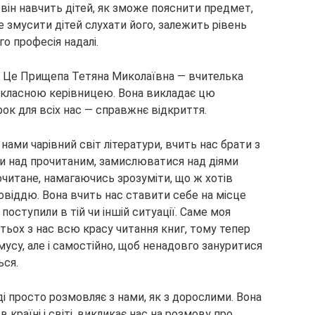
к він навчить дітей, як зможе пояснити предмет,
е змусити дітей слухати його, залежить рівень
го професія надалі.
ь. Це Прищепа Тетяна Миколаївна — вчителька
 є класною керівницею. Вона викладає цю
урок для всіх нас — справжнє відкриття.
нами чарівний світ літератури, вчить нас брати з
ати над прочитаним, замислюватися над діями
рочитане, намагаючись зрозуміти, що ж хотів
овіддю. Вона вчить нас ставити себе на місце
 поступили в тій чи іншій ситуації. Саме моя
тьох з нас всю красу читання книг, тому тепер
мусу, але і самостійно, щоб ненадовго зануритися
ься.
ді просто розмовляє з нами, як з дорослими. Вона
 країні і світі, викликає нас на розмову про