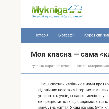
Перейти
до
вмісту
Історія
Біографії
Короткий змі
Моя класна — сама «к
Рубрика:
Короткий зміст
Автор:
Катерина Мо
Наш класний керівник з нами протягом
підопічних нелегким і тернистим шляхо
успішність учнів, їх зацікавленість у 
як працьовитість,
цілеспрямованість,
майбутнє життя. Яким же має бути кл